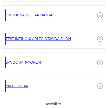
ONLINE SAVDOLAR NATIJASI
TEST IMTIHONLARI TO'G'RISIDA E'LON
SAVDO JARAYONLARI
YANGILIKLAR
Batafsil