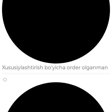
Xususiylashtirish bo'yicha order olganman