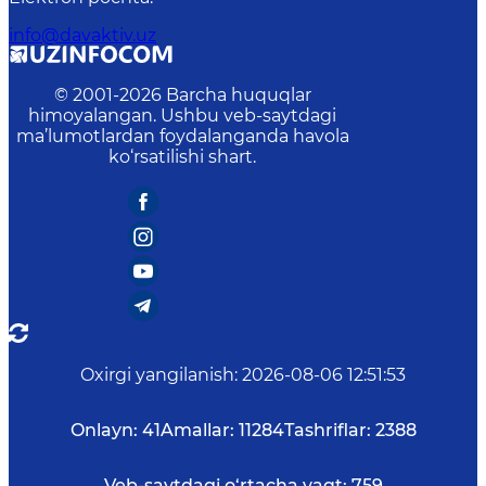
info@davaktiv.uz
© 2001-
2026
Barcha huquqlar
himoyalangan. Ushbu veb-saytdagi
ma’lumotlardan foydalanganda havola
ko‘rsatilishi shart.
Oxirgi yangilanish
:
2026-08-06 12:51:53
Onlayn:
41
Amallar:
11284
Tashriflar:
2388
Veb-saytdagi o‘rtacha vaqt:
759