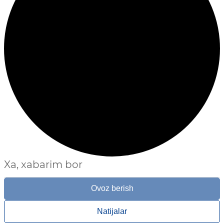
Xa, xabarim bor
Ovoz berish
Natijalar