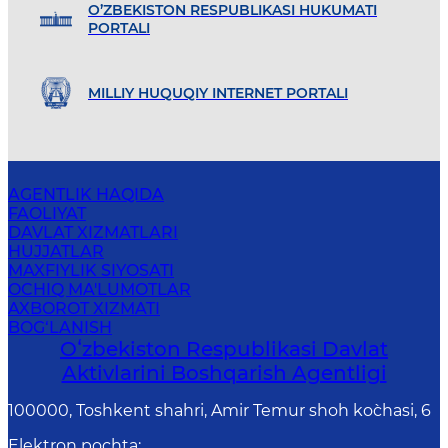
O’ZBEKISTON RESPUBLIKASI HUKUMATI
PORTALI
MILLIY HUQUQIY INTERNET PORTALI
AGENTLIK HAQIDA
FAOLIYAT
DAVLAT XIZMATLARI
HUJJATLAR
MAXFIYLIK SIYOSATI
OCHIQ MA'LUMOTLAR
AXBOROT XIZMATI
BOG‘LANISH
Oʻzbekiston Respublikasi Davlat
Aktivlarini Boshqarish Agentligi
100000, Toshkent shahri, Amir Temur shoh ko`chasi, 6
Elektron pochta
: