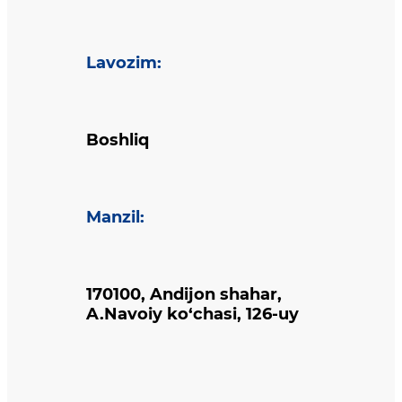
Lavozim
:
Boshliq
Manzil
:
170100, Andijon shahar,
A.Navoiy ko‘chasi, 126-uy