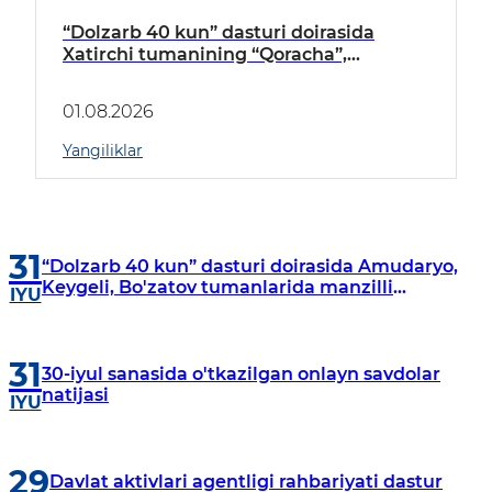
“Dolzarb 40 kun” dasturi doirasida
Xatirchi tumanining “Qoracha”,
“Nayman”, “A.Navoiy” va “Damariq”
mahallalarida manzilli o‘rganishlar olib
01.08.2026
borildi
Yangiliklar
31
“Dolzarb 40 kun” dasturi doirasida Amudaryo,
Keygeli, Bo'zatov tumanlarida manzilli
IYU
o‘rganishlar olib borildi
31
30-iyul sanasida o'tkazilgan onlayn savdolar
natijasi
IYU
29
Davlat aktivlari agentligi rahbariyati dastur