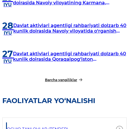
doirasida Navoiy viloyatining Karmana,
IYU
Navbahor, Xatirchi va Nurota tumanlarida
o‘rganish o‘tkazmoqda
28
Davlat aktivlari agentligi rahbariyati dolzarb 40
kunlik doirasida Navoiy viloyatida o‘rganish
IYU
o‘tkazdi
27
Davlat aktivlari agentligi rahbariyati dolzarb 40
kunlik doirasida Qoraqalpog‘iston
IYU
Respublikasida o‘rganish o‘tkazmoqda
Barcha yangiliklar
FAOLIYATLAR YO‘NALISHI