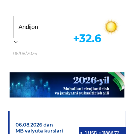
Davlat dasturi
+32.6
Ob-havo
06/08/2026
06.08.2026 dan
MB valyuta kurslari
1
USD
=
11886.72