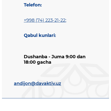
Telefon
:
+998 (74) 223-21-22
;
Qabul kunlari
:
Dushanba - Juma 9:00 dan
18:00 gacha
andijon@davaktiv.uz