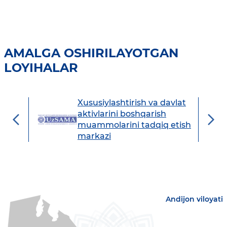
AMALGA OSHIRILAYOTGAN
LOYIHALAR
Xususiylashtirish va davlat
avdo
aktivlarini boshqarish
muammolarini tadqiq etish
markazi
Andijon viloyati