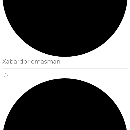
Xabardor emasman