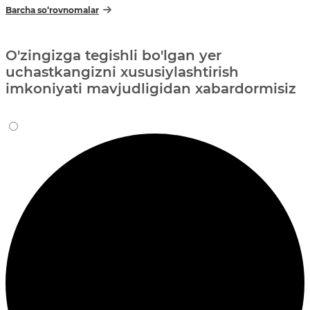
Barcha so‘rovnomalar
O'zingizga tegishli bo'lgan yer
uchastkangizni xususiylashtirish
imkoniyati mavjudligidan xabardormisiz