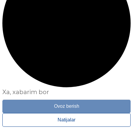
Xa, xabarim bor
Ovoz berish
Natijalar