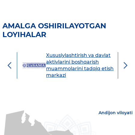
AMALGA OSHIRILAYOTGAN
LOYIHALAR
Xususiylashtirish va davlat
avdo
aktivlarini boshqarish
muammolarini tadqiq etish
markazi
Andijon viloyati