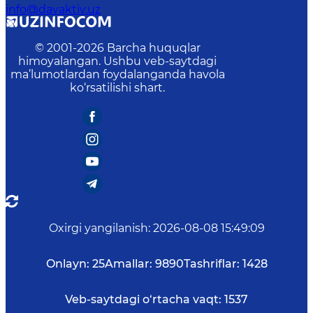
info@davaktiv.uz
© 2001-
2026
Barcha huquqlar
himoyalangan. Ushbu veb-saytdagi
ma’lumotlardan foydalanganda havola
ko‘rsatilishi shart.
Oxirgi yangilanish
:
2026-08-08 15:49:09
Onlayn:
25
Amallar:
9890
Tashriflar:
1428
Veb-saytdagi o‘rtacha vaqt:
1537