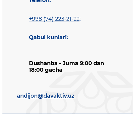
Telefon
:
+998 (74) 223-21-22
;
Qabul kunlari
:
Dushanba - Juma 9:00 dan
18:00 gacha
andijon@davaktiv.uz