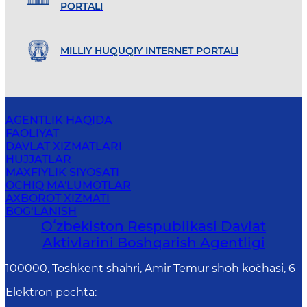
PORTALI
MILLIY HUQUQIY INTERNET PORTALI
AGENTLIK HAQIDA
FAOLIYAT
DAVLAT XIZMATLARI
HUJJATLAR
MAXFIYLIK SIYOSATI
OCHIQ MA'LUMOTLAR
AXBOROT XIZMATI
BOG‘LANISH
Oʻzbekiston Respublikasi Davlat
Aktivlarini Boshqarish Agentligi
100000, Toshkent shahri, Amir Temur shoh ko`chasi, 6
Elektron pochta
: