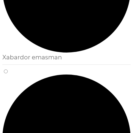
Xabardor emasman