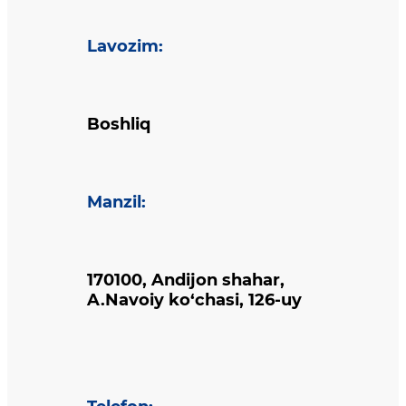
Lavozim
:
Boshliq
Manzil
:
170100, Andijon shahar,
A.Navoiy ko‘chasi, 126-uy