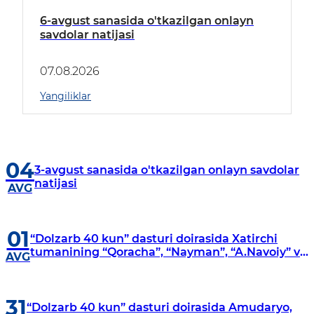
6-avgust sanasida o'tkazilgan onlayn
savdolar natijasi
07.08.2026
Yangiliklar
04
3-avgust sanasida o'tkazilgan onlayn savdolar
natijasi
AVG
01
“Dolzarb 40 kun” dasturi doirasida Xatirchi
tumanining “Qoracha”, “Nayman”, “A.Navoiy” va
AVG
“Damariq” mahallalarida manzilli o‘rganishlar
olib borildi
31
“Dolzarb 40 kun” dasturi doirasida Amudaryo,