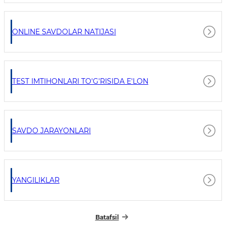
ONLINE SAVDOLAR NATIJASI
TEST IMTIHONLARI TO'G'RISIDA E'LON
SAVDO JARAYONLARI
YANGILIKLAR
Batafsil