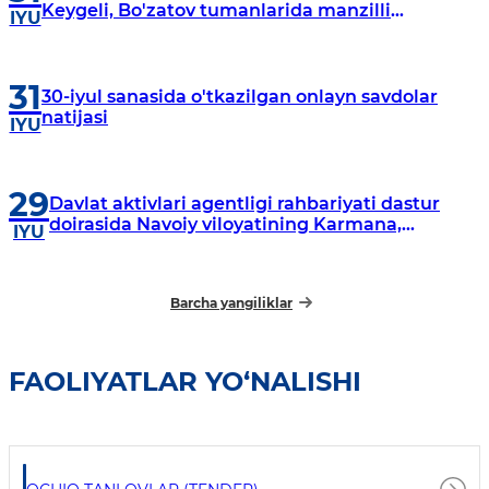
Keygeli, Bo'zatov tumanlarida manzilli
IYU
o‘rganishlar olib borildi
31
30-iyul sanasida o'tkazilgan onlayn savdolar
natijasi
IYU
29
Davlat aktivlari agentligi rahbariyati dastur
doirasida Navoiy viloyatining Karmana,
IYU
Navbahor, Xatirchi va Nurota tumanlarida
o‘rganish o‘tkazmoqda
Barcha yangiliklar
FAOLIYATLAR YO‘NALISHI