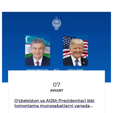
07
AVGUST
O‘zbekiston va AQSh Prezidentlari ikki
tomonlama munosabatlarni yanada
mustahkamlash istiqbollarini