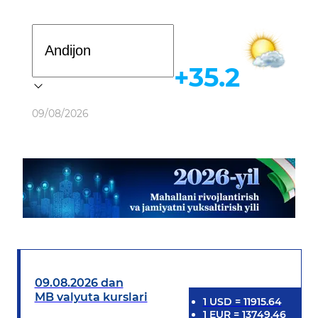
Davlat dasturi
+35.2
Ob-havo
09/08/2026
09.08.2026 dan
MB valyuta kurslari
1
USD
=
11915.64
1
EUR
=
13749.46