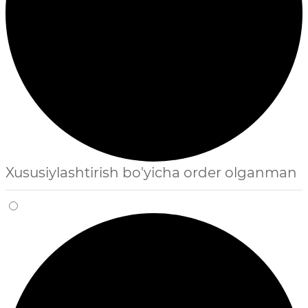
Xususiylashtirish bo'yicha order olganman