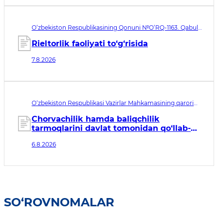
O‘zbekiston Respublikasining Qonuni №O‘RQ-1163. Qabul
qilingan sana 07.08.2026. Kuchga kirish sanasi 08.11.2026
Rieltorlik faoliyati to‘g‘risida
7.8.2026
O‘zbekiston Respublikasi Vazirlar Mahkamasining qarori
№435. Qabul qilingan sana 06.08.2026. Kuchga kirish
sanasi 07.08.2026
Chorvachilik hamda baliqchilik
tarmoqlarini davlat tomonidan qo‘llab-
quvvatlashning qo‘shimcha chora-
6.8.2026
tadbirlari to‘g‘risida
SO‘ROVNOMALAR