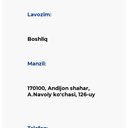
Lavozim
:
Boshliq
Manzil
:
170100, Andijon shahar,
A.Navoiy ko‘chasi, 126-uy