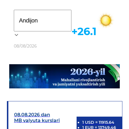
Davlat dasturi
+26.1
Ob-havo
08/08/2026
08.08.2026 dan
MB valyuta kurslari
1
USD
=
11915.64
1
EUR
=
13749.46