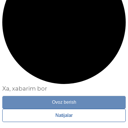
Xa, xabarim bor
Ovoz berish
Natijalar