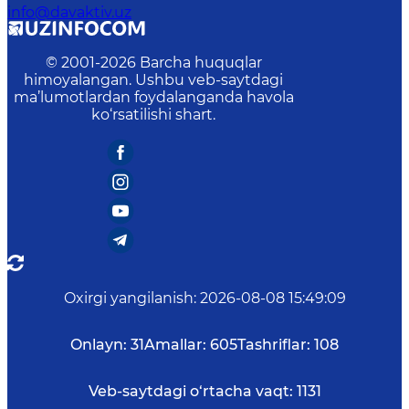
info@davaktiv.uz
© 2001-
2026
Barcha huquqlar
himoyalangan. Ushbu veb-saytdagi
ma’lumotlardan foydalanganda havola
ko‘rsatilishi shart.
Oxirgi yangilanish
:
2026-08-08 15:49:09
Onlayn:
31
Amallar:
605
Tashriflar:
108
Veb-saytdagi o‘rtacha vaqt:
1131