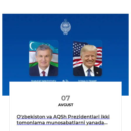
07
AVGUST
O‘zbekiston va AQSh Prezidentlari ikki
tomonlama munosabatlarni yanada
mustahkamlash istiqbollarini