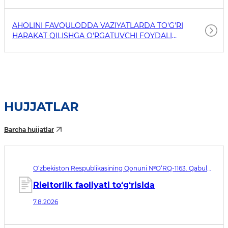
AHOLINI FAVQULODDA VAZIYATLARDA TO'G'RI
HARAKAT QILISHGA O'RGATUVCHI FOYDALI
HAVOLALAR
HUJJATLAR
Barcha hujjatlar
O‘zbekiston Respublikasining Qonuni №O‘RQ-1163. Qabul
qilingan sana 07.08.2026. Kuchga kirish sanasi 08.11.2026
Rieltorlik faoliyati to‘g‘risida
7.8.2026