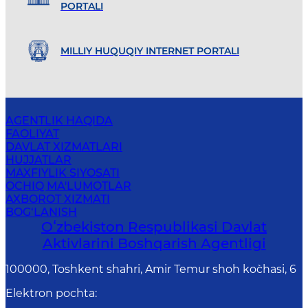
PORTALI
MILLIY HUQUQIY INTERNET PORTALI
AGENTLIK HAQIDA
FAOLIYAT
DAVLAT XIZMATLARI
HUJJATLAR
MAXFIYLIK SIYOSATI
OCHIQ MA'LUMOTLAR
AXBOROT XIZMATI
BOG‘LANISH
Oʻzbekiston Respublikasi Davlat
Aktivlarini Boshqarish Agentligi
100000, Toshkent shahri, Amir Temur shoh ko`chasi, 6
Elektron pochta
: