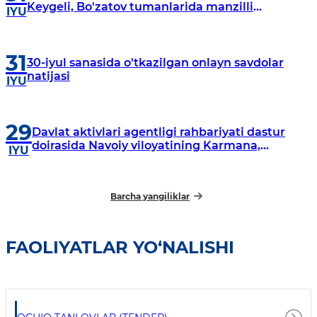
Keygeli, Bo'zatov tumanlarida manzilli
IYU
o‘rganishlar olib borildi
31
30-iyul sanasida o'tkazilgan onlayn savdolar
natijasi
IYU
29
Davlat aktivlari agentligi rahbariyati dastur
doirasida Navoiy viloyatining Karmana,
IYU
Navbahor, Xatirchi va Nurota tumanlarida
o‘rganish o‘tkazmoqda
Barcha yangiliklar
FAOLIYATLAR YO‘NALISHI