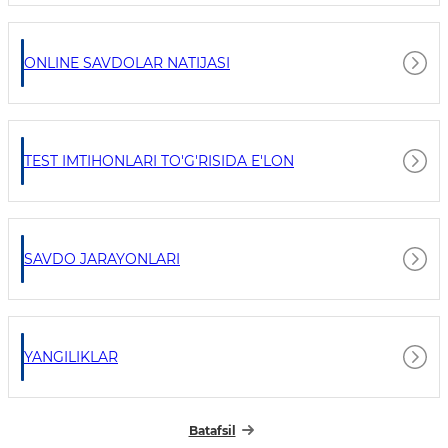
ONLINE SAVDOLAR NATIJASI
TEST IMTIHONLARI TO'G'RISIDA E'LON
SAVDO JARAYONLARI
YANGILIKLAR
Batafsil