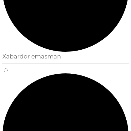
Xabardor emasman