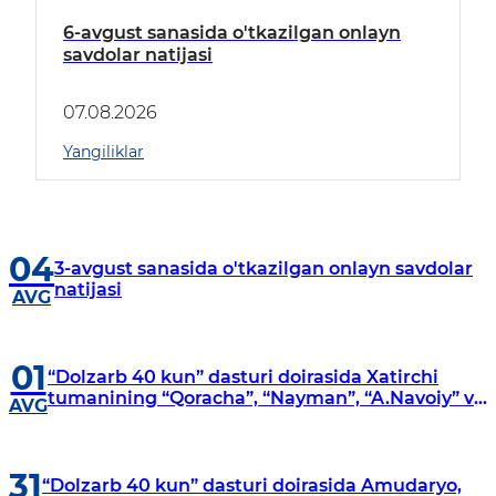
6-avgust sanasida o'tkazilgan onlayn
savdolar natijasi
07.08.2026
Yangiliklar
04
3-avgust sanasida o'tkazilgan onlayn savdolar
natijasi
AVG
01
“Dolzarb 40 kun” dasturi doirasida Xatirchi
tumanining “Qoracha”, “Nayman”, “A.Navoiy” va
AVG
“Damariq” mahallalarida manzilli o‘rganishlar
olib borildi
31
“Dolzarb 40 kun” dasturi doirasida Amudaryo,