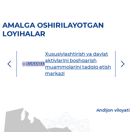
AMALGA OSHIRILAYOTGAN
LOYIHALAR
Xususiylashtirish va davlat
avdo
aktivlarini boshqarish
muammolarini tadqiq etish
markazi
Andijon viloyati