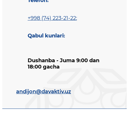
Telefon
:
+998 (74) 223-21-22
;
Qabul kunlari
:
Dushanba - Juma 9:00 dan
18:00 gacha
andijon@davaktiv.uz