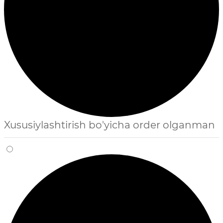
Xususiylashtirish bo'yicha order olganman