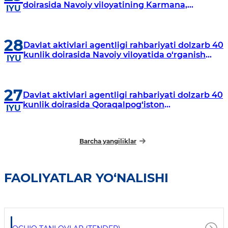
doirasida Navoiy viloyatining Karmana,
IYU
Navbahor, Xatirchi va Nurota tumanlarida
o‘rganish o‘tkazmoqda
28
Davlat aktivlari agentligi rahbariyati dolzarb 40
kunlik doirasida Navoiy viloyatida o‘rganish
IYU
o‘tkazdi
27
Davlat aktivlari agentligi rahbariyati dolzarb 40
kunlik doirasida Qoraqalpog‘iston
IYU
Respublikasida o‘rganish o‘tkazmoqda
Barcha yangiliklar
FAOLIYATLAR YO‘NALISHI