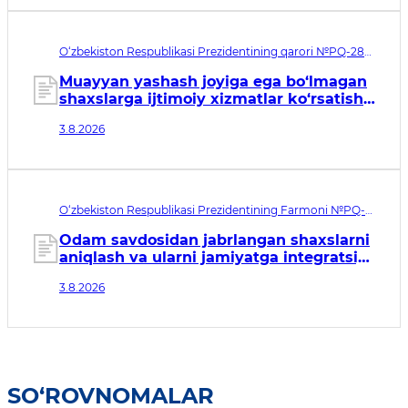
O‘zbekiston Respublikasi Prezidentining qarori №PQ-288.
Qabul qilingan sana 03.08.2026. Kuchga kirish sanasi
04.08.2026
Muayyan yashash joyiga ega bo‘lmagan
shaxslarga ijtimoiy xizmatlar ko‘rsatish
tizimini takomillashtirish to‘g‘risida
3.8.2026
O‘zbekiston Respublikasi Prezidentining Farmoni №PQ-
146. Qabul qilingan sana 03.08.2026. Kuchga kirish sanasi
04.08.2026
Odam savdosidan jabrlangan shaxslarni
aniqlash va ularni jamiyatga integratsiya
qilish tizimini tubdan
3.8.2026
takomillashtirishga qaratilgan
qo‘shimcha chora-tadbirlar to‘g‘risida
SO‘ROVNOMALAR