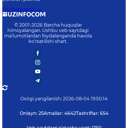
info@davaktiv.uz
© 2001-
2026
Barcha huquqlar
himoyalangan. Ushbu veb-saytdagi
ma’lumotlardan foydalanganda havola
ko‘rsatilishi shart.
Oxirgi yangilanish
:
2026-08-04 19:50:14
Onlayn:
25
Amallar:
4642
Tashriflar:
654
Veb-saytdagi o‘rtacha vaqt:
1350