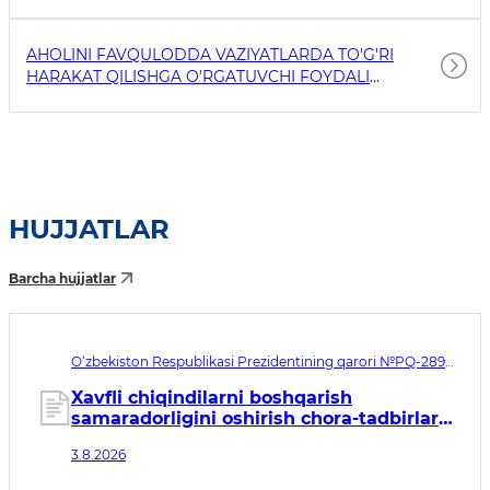
AHOLINI FAVQULODDA VAZIYATLARDA TO'G'RI
HARAKAT QILISHGA O'RGATUVCHI FOYDALI
HAVOLALAR
HUJJATLAR
Barcha hujjatlar
O‘zbekiston Respublikasi Prezidentining qarori №PQ-289.
Qabul qilingan sana 03.08.2026. Kuchga kirish sanasi
04.08.2026
Xavfli chiqindilarni boshqarish
samaradorligini oshirish chora-tadbirlari
to‘g‘risida
3.8.2026