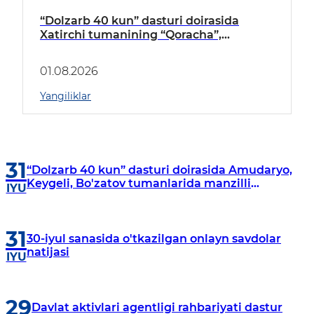
“Dolzarb 40 kun” dasturi doirasida
Xatirchi tumanining “Qoracha”,
“Nayman”, “A.Navoiy” va “Damariq”
mahallalarida manzilli o‘rganishlar olib
01.08.2026
borildi
Yangiliklar
31
“Dolzarb 40 kun” dasturi doirasida Amudaryo,
Keygeli, Bo'zatov tumanlarida manzilli
IYU
o‘rganishlar olib borildi
31
30-iyul sanasida o'tkazilgan onlayn savdolar
natijasi
IYU
29
Davlat aktivlari agentligi rahbariyati dastur