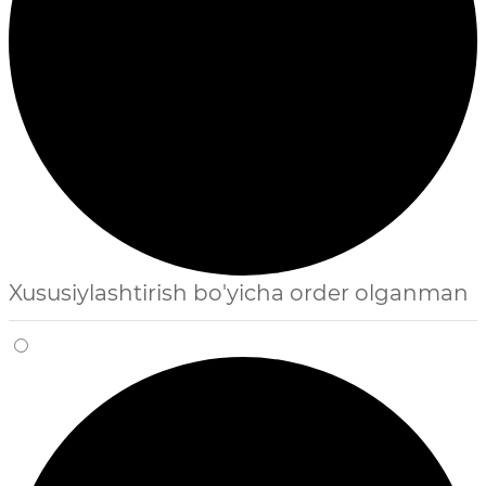
Xususiylashtirish bo'yicha order olganman