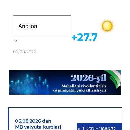
Davlat dasturi
+27.7
Ob-havo
06/08/2026
06.08.2026 dan
MB valyuta kurslari
1
USD
=
11886.72