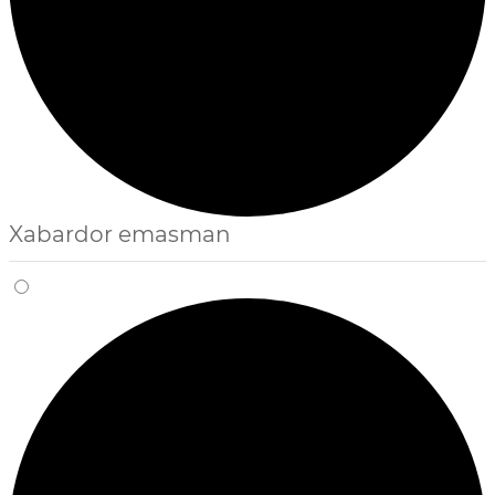
Xabardor emasman