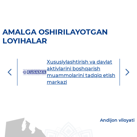
AMALGA OSHIRILAYOTGAN
LOYIHALAR
Xususiylashtirish va davlat
avdo
aktivlarini boshqarish
muammolarini tadqiq etish
markazi
Andijon viloyati