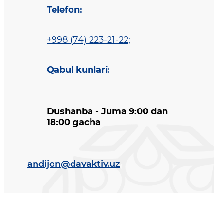
Telefon
:
+998 (74) 223-21-22
;
Qabul kunlari
:
Dushanba - Juma 9:00 dan
18:00 gacha
andijon@davaktiv.uz