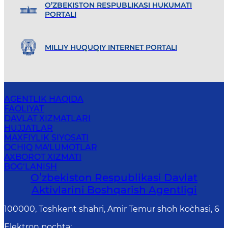
O’ZBEKISTON RESPUBLIKASI HUKUMATI
PORTALI
MILLIY HUQUQIY INTERNET PORTALI
AGENTLIK HAQIDA
FAOLIYAT
DAVLAT XIZMATLARI
HUJJATLAR
MAXFIYLIK SIYOSATI
OCHIQ MA'LUMOTLAR
AXBOROT XIZMATI
BOG‘LANISH
Oʻzbekiston Respublikasi Davlat
Aktivlarini Boshqarish Agentligi
100000, Toshkent shahri, Amir Temur shoh ko`chasi, 6
Elektron pochta
: