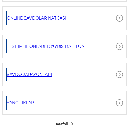
ONLINE SAVDOLAR NATIJASI
TEST IMTIHONLARI TO'G'RISIDA E'LON
SAVDO JARAYONLARI
YANGILIKLAR
Batafsil