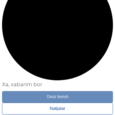
Xa, xabarim bor
Ovoz berish
Natijalar