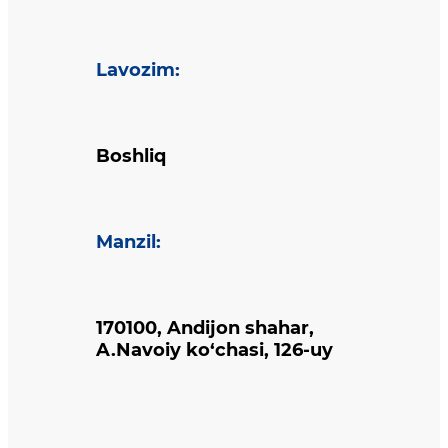
Lavozim
:
Boshliq
Manzil
:
170100, Andijon shahar,
A.Navoiy ko‘chasi, 126-uy