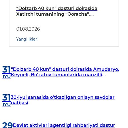
“Dolzarb 40 kun” dasturi doirasida
Xatirchi tumanining “Qoracha”,
“Nayman”, “A.Navoiy” va “Damariq”
mahallalarida manzilli o‘rganishlar olib
01.08.2026
borildi
Yangiliklar
31
“Dolzarb 40 kun” dasturi doirasida Amudaryo,
Keygeli, Bo'zatov tumanlarida manzilli
IYU
o‘rganishlar olib borildi
31
30-iyul sanasida o'tkazilgan onlayn savdolar
natijasi
IYU
29
Davlat aktivlari agentligi rahbariyati dastur