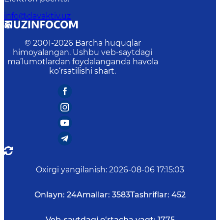
info@davaktiv.uz
© 2001-
2026
Barcha huquqlar
himoyalangan. Ushbu veb-saytdagi
ma’lumotlardan foydalanganda havola
ko‘rsatilishi shart.
Oxirgi yangilanish
:
2026-08-06 17:15:03
Onlayn:
24
Amallar:
3583
Tashriflar:
452
Veb-saytdagi o‘rtacha vaqt:
1775