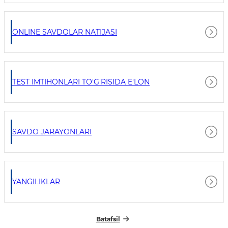
ONLINE SAVDOLAR NATIJASI
TEST IMTIHONLARI TO'G'RISIDA E'LON
SAVDO JARAYONLARI
YANGILIKLAR
Batafsil