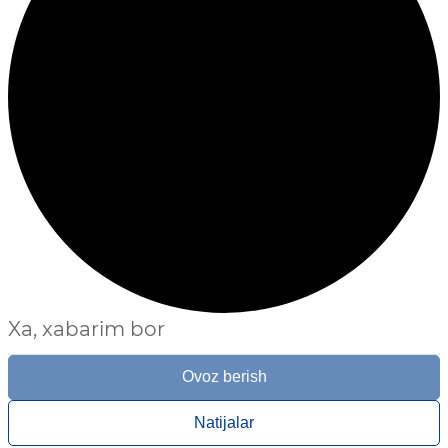
Xa, xabarim bor
Ovoz berish
Natijalar