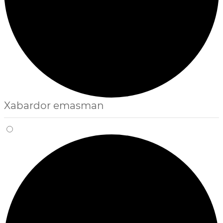
Xabardor emasman