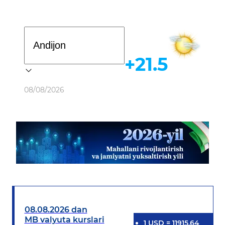
Davlat dasturi
+21.5
Ob-havo
08/08/2026
08.08.2026 dan
MB valyuta kurslari
1
USD
=
11915.64