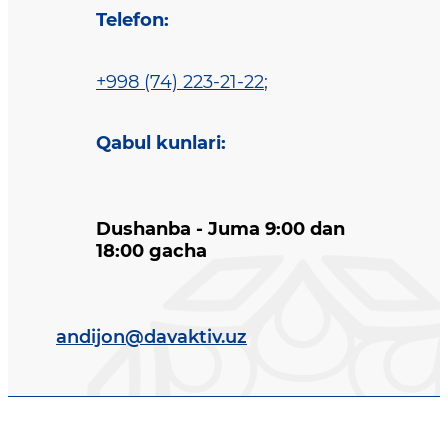
Telefon
:
+998 (74) 223-21-22
;
Qabul kunlari
:
Dushanba - Juma 9:00 dan
18:00 gacha
andijon@davaktiv.uz