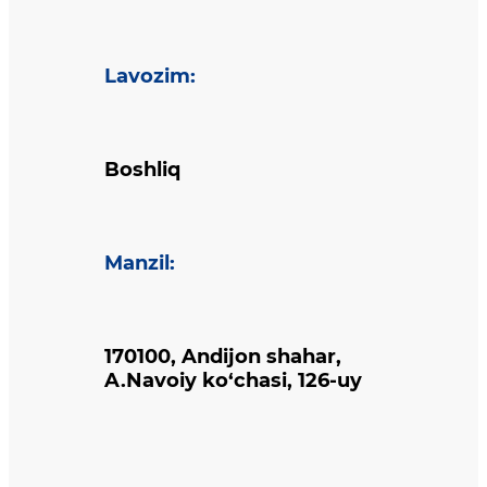
Lavozim
:
Boshliq
Manzil
:
170100, Andijon shahar,
A.Navoiy ko‘chasi, 126-uy