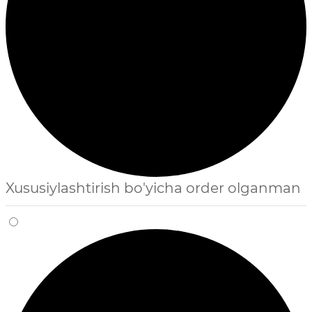
Xususiylashtirish bo'yicha order olganman