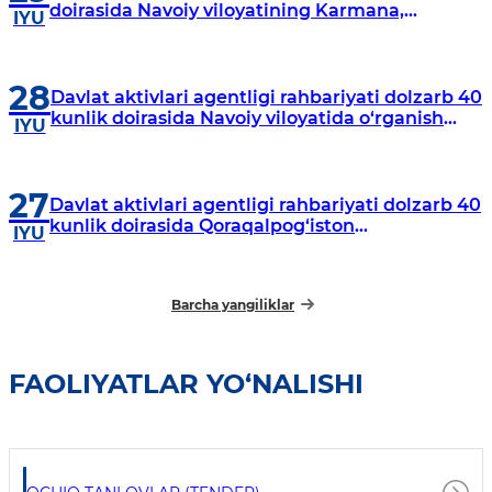
doirasida Navoiy viloyatining Karmana,
IYU
Navbahor, Xatirchi va Nurota tumanlarida
o‘rganish o‘tkazmoqda
28
Davlat aktivlari agentligi rahbariyati dolzarb 40
kunlik doirasida Navoiy viloyatida o‘rganish
IYU
o‘tkazdi
27
Davlat aktivlari agentligi rahbariyati dolzarb 40
kunlik doirasida Qoraqalpog‘iston
IYU
Respublikasida o‘rganish o‘tkazmoqda
Barcha yangiliklar
FAOLIYATLAR YO‘NALISHI