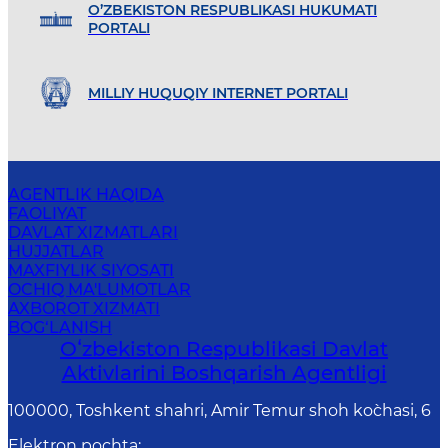
O’ZBEKISTON RESPUBLIKASI HUKUMATI
PORTALI
MILLIY HUQUQIY INTERNET PORTALI
AGENTLIK HAQIDA
FAOLIYAT
DAVLAT XIZMATLARI
HUJJATLAR
MAXFIYLIK SIYOSATI
OCHIQ MA'LUMOTLAR
AXBOROT XIZMATI
BOG‘LANISH
Oʻzbekiston Respublikasi Davlat
Aktivlarini Boshqarish Agentligi
100000, Toshkent shahri, Amir Temur shoh ko`chasi, 6
Elektron pochta
: