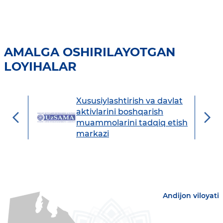
AMALGA OSHIRILAYOTGAN
LOYIHALAR
Xususiylashtirish va davlat
avdo
aktivlarini boshqarish
muammolarini tadqiq etish
markazi
Andijon viloyati