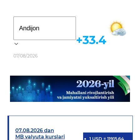
Davlat dasturi
+33.4
Ob-havo
07/08/2026
07.08.2026 dan
MB valyuta kurslari
1
USD
=
11915.64