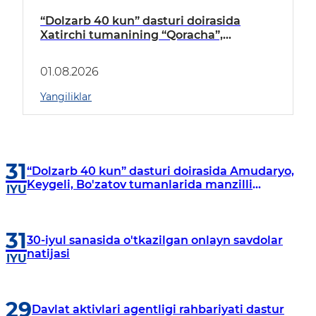
“Dolzarb 40 kun” dasturi doirasida
Xatirchi tumanining “Qoracha”,
“Nayman”, “A.Navoiy” va “Damariq”
mahallalarida manzilli o‘rganishlar olib
01.08.2026
borildi
Yangiliklar
31
“Dolzarb 40 kun” dasturi doirasida Amudaryo,
Keygeli, Bo'zatov tumanlarida manzilli
IYU
o‘rganishlar olib borildi
31
30-iyul sanasida o'tkazilgan onlayn savdolar
natijasi
IYU
29
Davlat aktivlari agentligi rahbariyati dastur