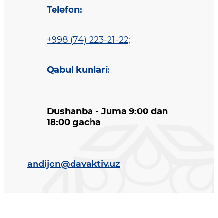
Telefon
:
+998 (74) 223-21-22
;
Qabul kunlari
:
Dushanba - Juma 9:00 dan
18:00 gacha
andijon@davaktiv.uz