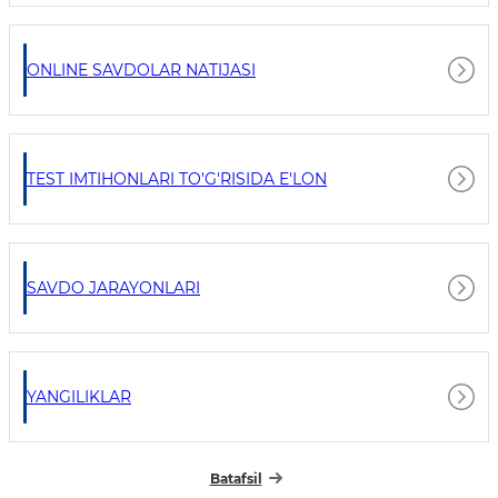
ONLINE SAVDOLAR NATIJASI
TEST IMTIHONLARI TO'G'RISIDA E'LON
SAVDO JARAYONLARI
YANGILIKLAR
Batafsil