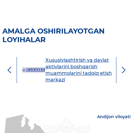
AMALGA OSHIRILAYOTGAN
LOYIHALAR
Xususiylashtirish va davlat
avdo
aktivlarini boshqarish
muammolarini tadqiq etish
markazi
Andijon viloyati