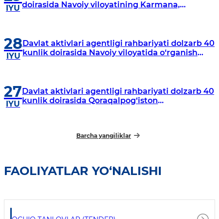
doirasida Navoiy viloyatining Karmana,
IYU
Navbahor, Xatirchi va Nurota tumanlarida
o‘rganish o‘tkazmoqda
28
Davlat aktivlari agentligi rahbariyati dolzarb 40
kunlik doirasida Navoiy viloyatida o‘rganish
IYU
o‘tkazdi
27
Davlat aktivlari agentligi rahbariyati dolzarb 40
kunlik doirasida Qoraqalpog‘iston
IYU
Respublikasida o‘rganish o‘tkazmoqda
Barcha yangiliklar
FAOLIYATLAR YO‘NALISHI