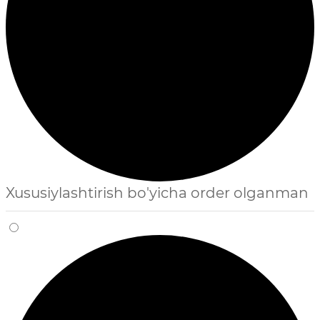
Xususiylashtirish bo'yicha order olganman