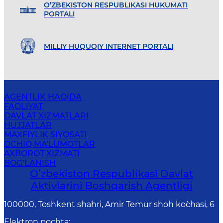
O’ZBEKISTON RESPUBLIKASI HUKUMATI
PORTALI
MILLIY HUQUQIY INTERNET PORTALI
AGENTLIK HAQIDA
FAOLIYAT
DAVLAT XIZMATLARI
HUJJATLAR
MAXFIYLIK SIYOSATI
OCHIQ MA'LUMOTLAR
AXBOROT XIZMATI
BOG‘LANISH
Oʻzbekiston Respublikasi Davlat
Aktivlarini Boshqarish Agentligi
100000, Toshkent shahri, Amir Temur shoh ko`chasi, 6
Elektron pochta
: