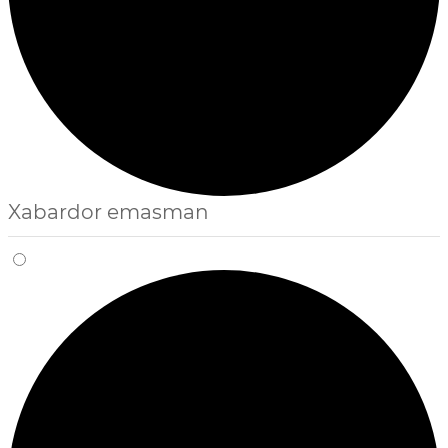
Xabardor emasman