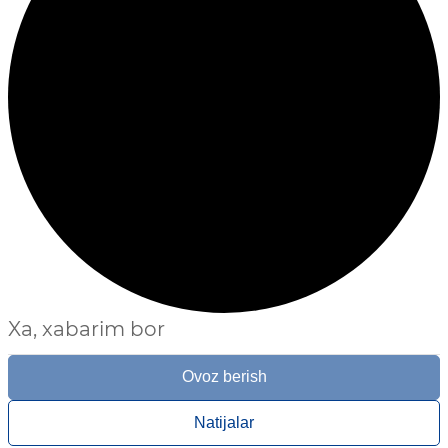
Xa, xabarim bor
Ovoz berish
Natijalar