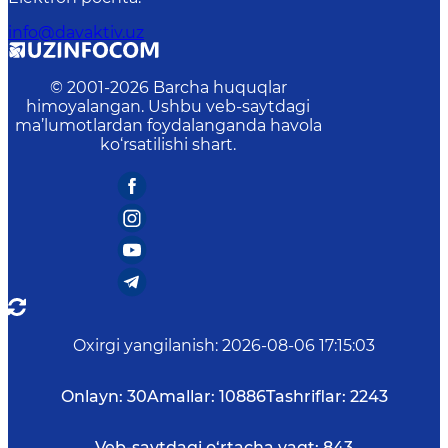
info@davaktiv.uz
© 2001-
2026
Barcha huquqlar
himoyalangan. Ushbu veb-saytdagi
ma’lumotlardan foydalanganda havola
ko‘rsatilishi shart.
Oxirgi yangilanish
:
2026-08-06 17:15:03
Onlayn:
30
Amallar:
10886
Tashriflar:
2243
Veb-saytdagi o‘rtacha vaqt:
843