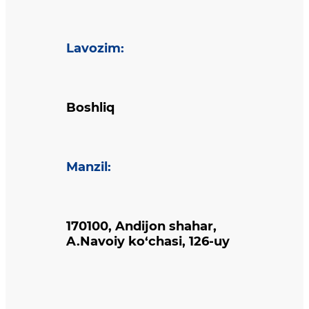
Lavozim
:
Boshliq
Manzil
:
170100, Andijon shahar,
A.Navoiy ko‘chasi, 126-uy