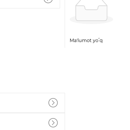
Maʼlumot yoʻq