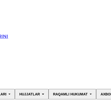
INI
LARI
HUJJATLAR
RAQAMLI HUKUMAT
AXBO