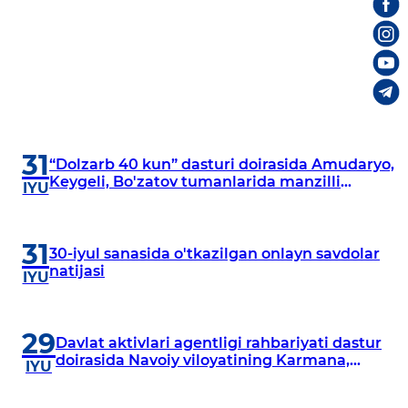
31
“Dolzarb 40 kun” dasturi doirasida Amudaryo,
Keygeli, Bo'zatov tumanlarida manzilli
IYU
o‘rganishlar olib borildi
31
30-iyul sanasida o'tkazilgan onlayn savdolar
natijasi
IYU
29
Davlat aktivlari agentligi rahbariyati dastur
doirasida Navoiy viloyatining Karmana,
IYU
Navbahor, Xatirchi va Nurota tumanlarida
o‘rganish o‘tkazmoqda