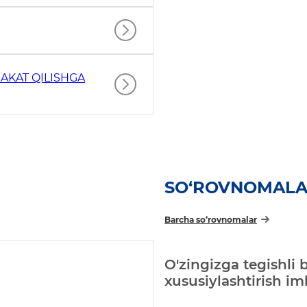
AKAT QILISHGA
SO‘ROVNOMAL
Barcha so‘rovnomalar
O'zingizga tegishli 
xususiylashtirish i