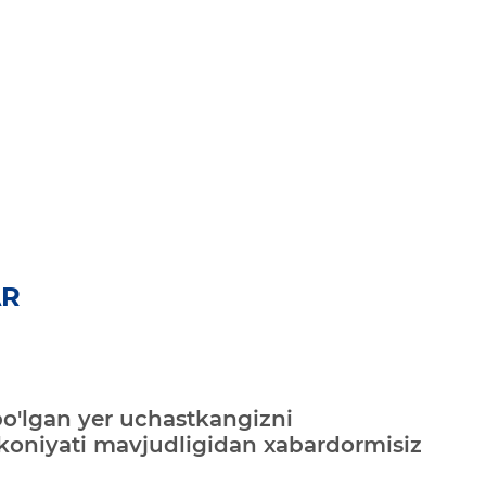
AR
bo'lgan yer uchastkangizni
mkoniyati mavjudligidan xabardormisiz