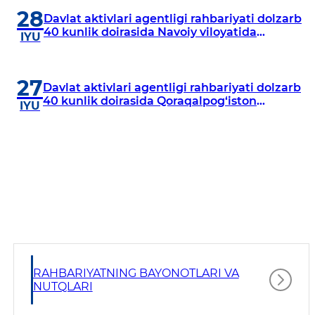
28
Davlat aktivlari agentligi rahbariyati dolzarb
40 kunlik doirasida Navoiy viloyatida
IYU
o‘rganish o‘tkazdi
27
Davlat aktivlari agentligi rahbariyati dolzarb
40 kunlik doirasida Qoraqalpog‘iston
IYU
Respublikasida o‘rganish o‘tkazmoqda
RAHBARIYATNING BAYONOTLARI VA
NUTQLARI