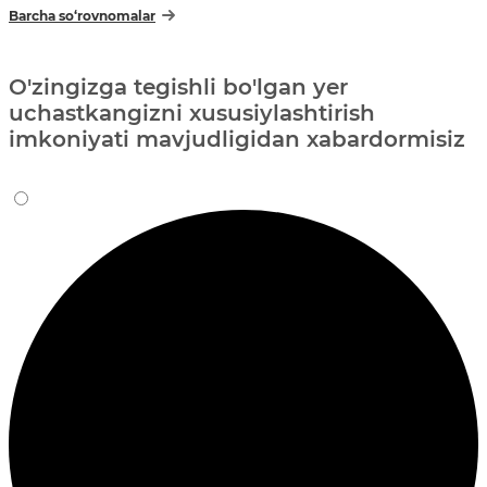
Barcha so‘rovnomalar
O'zingizga tegishli bo'lgan yer
uchastkangizni xususiylashtirish
imkoniyati mavjudligidan xabardormisiz