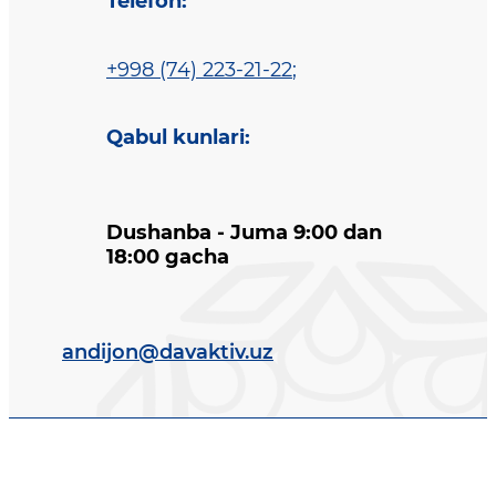
Telefon
:
+998 (74) 223-21-22
;
Qabul kunlari
:
Dushanba - Juma 9:00 dan
18:00 gacha
andijon@davaktiv.uz