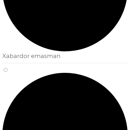
Xabardor emasman