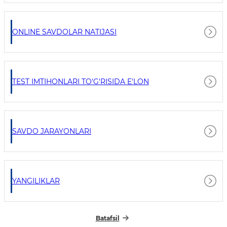
ONLINE SAVDOLAR NATIJASI
TEST IMTIHONLARI TO'G'RISIDA E'LON
SAVDO JARAYONLARI
YANGILIKLAR
Batafsil