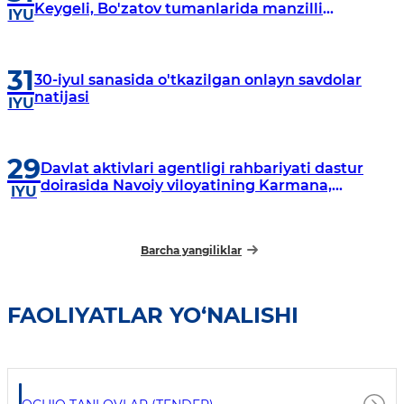
Keygeli, Bo'zatov tumanlarida manzilli
IYU
o‘rganishlar olib borildi
31
30-iyul sanasida o'tkazilgan onlayn savdolar
natijasi
IYU
29
Davlat aktivlari agentligi rahbariyati dastur
doirasida Navoiy viloyatining Karmana,
IYU
Navbahor, Xatirchi va Nurota tumanlarida
o‘rganish o‘tkazmoqda
Barcha yangiliklar
FAOLIYATLAR YO‘NALISHI