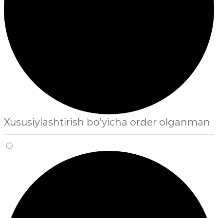
Xususiylashtirish bo'yicha order olganman