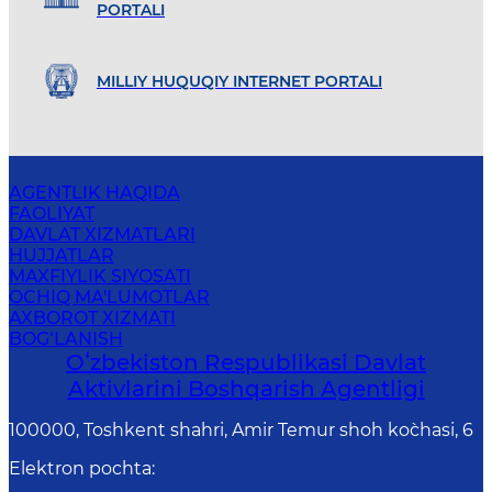
PORTALI
MILLIY HUQUQIY INTERNET PORTALI
AGENTLIK HAQIDA
FAOLIYAT
DAVLAT XIZMATLARI
HUJJATLAR
MAXFIYLIK SIYOSATI
OCHIQ MA'LUMOTLAR
AXBOROT XIZMATI
BOG‘LANISH
Oʻzbekiston Respublikasi Davlat
Aktivlarini Boshqarish Agentligi
100000, Toshkent shahri, Amir Temur shoh ko`chasi, 6
Elektron pochta
: