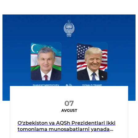
07
AVGUST
O‘zbekiston va AQSh Prezidentlari ikki
tomonlama munosabatlarni yanada
mustahkamlash istiqbollarini