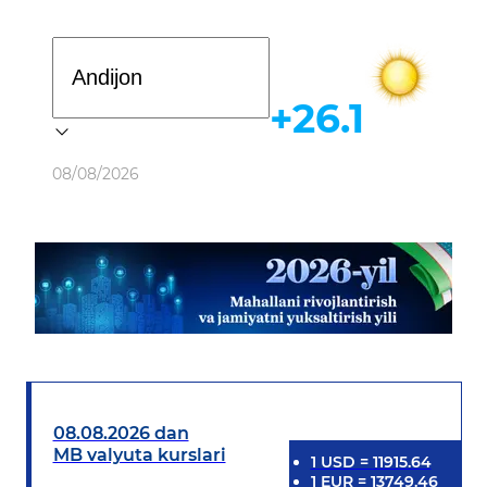
Davlat dasturi
+26.1
Ob-havo
08/08/2026
08.08.2026 dan
MB valyuta kurslari
1
USD
=
11915.64
1
EUR
=
13749.46