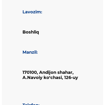
Lavozim
:
Boshliq
Manzil
:
170100, Andijon shahar,
A.Navoiy ko‘chasi, 126-uy