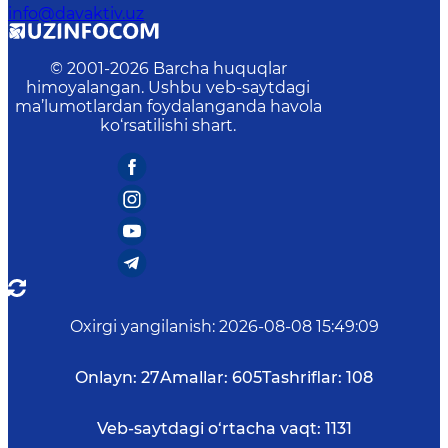
info@davaktiv.uz
© 2001-
2026
Barcha huquqlar
himoyalangan. Ushbu veb-saytdagi
ma’lumotlardan foydalanganda havola
ko‘rsatilishi shart.
Oxirgi yangilanish
:
2026-08-08 15:49:09
Onlayn:
27
Amallar:
605
Tashriflar:
108
Veb-saytdagi o‘rtacha vaqt:
1131