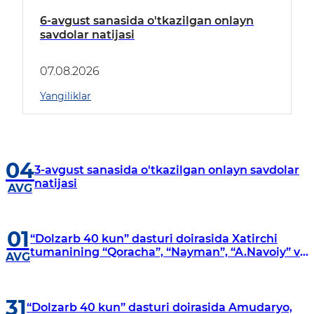
6-avgust sanasida o'tkazilgan onlayn
savdolar natijasi
07.08.2026
Yangiliklar
04
3-avgust sanasida o'tkazilgan onlayn savdolar
natijasi
AVG
01
“Dolzarb 40 kun” dasturi doirasida Xatirchi
tumanining “Qoracha”, “Nayman”, “A.Navoiy” va
AVG
“Damariq” mahallalarida manzilli o‘rganishlar
olib borildi
31
“Dolzarb 40 kun” dasturi doirasida Amudaryo,