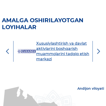
AMALGA OSHIRILAYOTGAN
LOYIHALAR
Xususiylashtirish va davlat
avdo
aktivlarini boshqarish
muammolarini tadqiq etish
markazi
Andijon viloyati