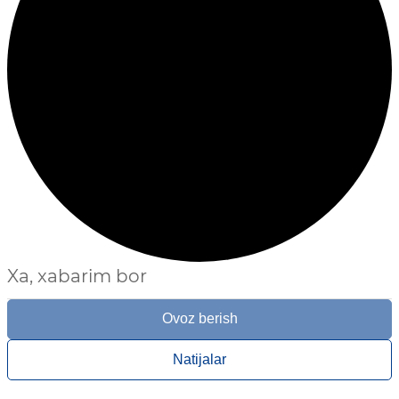
Xa, xabarim bor
Ovoz berish
Natijalar