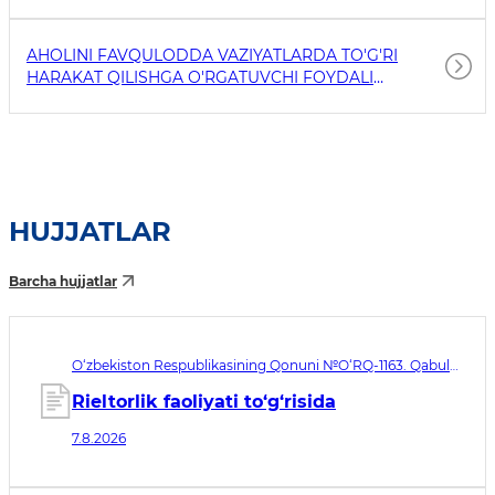
AHOLINI FAVQULODDA VAZIYATLARDA TO'G'RI
HARAKAT QILISHGA O'RGATUVCHI FOYDALI
HAVOLALAR
HUJJATLAR
Barcha hujjatlar
O‘zbekiston Respublikasining Qonuni №O‘RQ-1163. Qabul
qilingan sana 07.08.2026. Kuchga kirish sanasi 08.11.2026
Rieltorlik faoliyati to‘g‘risida
7.8.2026