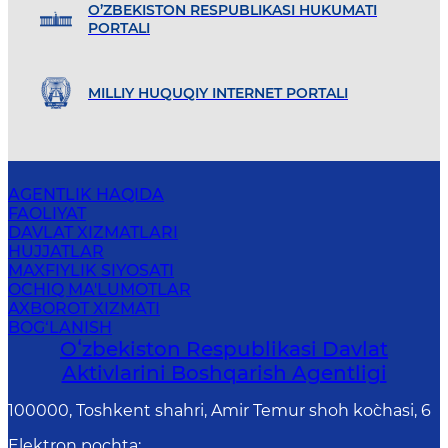
O’ZBEKISTON RESPUBLIKASI HUKUMATI
PORTALI
MILLIY HUQUQIY INTERNET PORTALI
AGENTLIK HAQIDA
FAOLIYAT
DAVLAT XIZMATLARI
HUJJATLAR
MAXFIYLIK SIYOSATI
OCHIQ MA'LUMOTLAR
AXBOROT XIZMATI
BOG‘LANISH
Oʻzbekiston Respublikasi Davlat
Aktivlarini Boshqarish Agentligi
100000, Toshkent shahri, Amir Temur shoh ko`chasi, 6
Elektron pochta
: