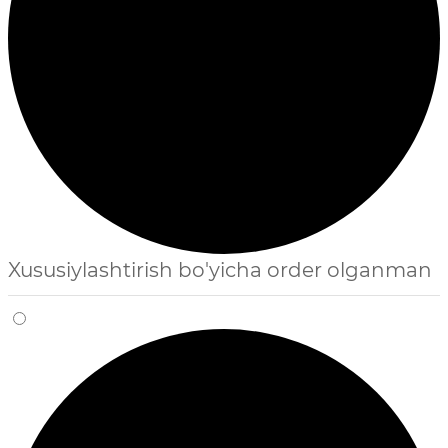
Xususiylashtirish bo'yicha order olganman