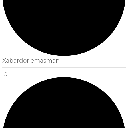
Xabardor emasman