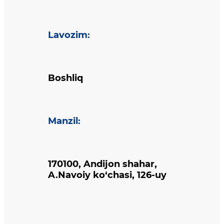
Lavozim
:
Boshliq
Manzil
:
170100, Andijon shahar,
A.Navoiy ko‘chasi, 126-uy