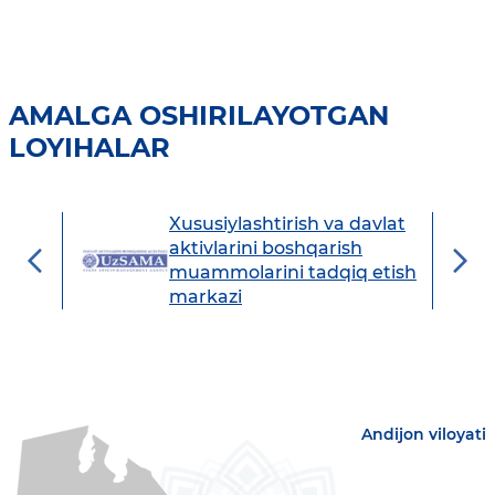
AMALGA OSHIRILAYOTGAN
LOYIHALAR
Xususiylashtirish va davlat
avdo
aktivlarini boshqarish
muammolarini tadqiq etish
markazi
Andijon viloyati