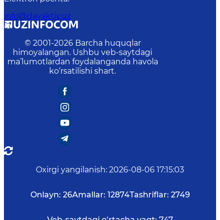
info@davaktiv.uz
© 2001-
2026
Barcha huquqlar
himoyalangan. Ushbu veb-saytdagi
ma’lumotlardan foydalanganda havola
ko‘rsatilishi shart.
Oxirgi yangilanish
:
2026-08-06 17:15:03
Onlayn:
26
Amallar:
12874
Tashriflar:
2749
Veb-saytdagi o‘rtacha vaqt:
747