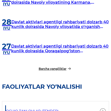
doirasida Navoiy viloyatining Karmana,
IYU
Navbahor, Xatirchi va Nurota tumanlarida
o‘rganish o‘tkazmoqda
28
Davlat aktivlari agentligi rahbariyati dolzarb 40
kunlik doirasida Navoiy viloyatida o‘rganish
IYU
o‘tkazdi
27
Davlat aktivlari agentligi rahbariyati dolzarb 40
kunlik doirasida Qoraqalpog‘iston
IYU
Respublikasida o‘rganish o‘tkazmoqda
Barcha yangiliklar
FAOLIYATLAR YO‘NALISHI