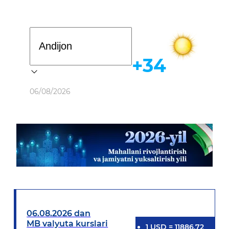
Davlat dasturi
+34
Ob-havo
06/08/2026
06.08.2026 dan
MB valyuta kurslari
1
USD
=
11886.72