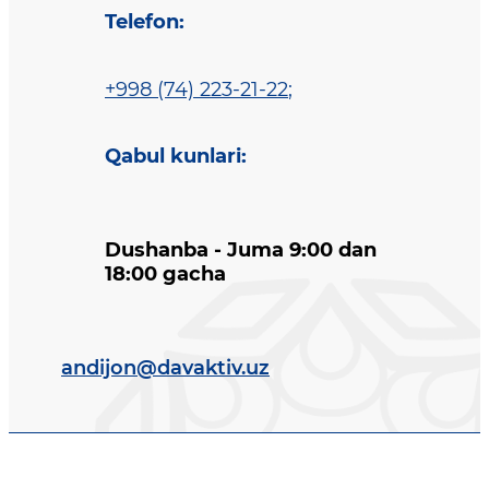
Telefon
:
+998 (74) 223-21-22
;
Qabul kunlari
:
Dushanba - Juma 9:00 dan
18:00 gacha
andijon@davaktiv.uz