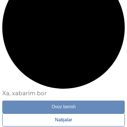
Xa, xabarim bor
Ovoz berish
Natijalar