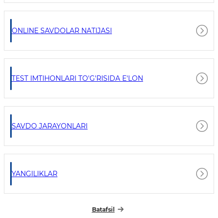
ONLINE SAVDOLAR NATIJASI
TEST IMTIHONLARI TO'G'RISIDA E'LON
SAVDO JARAYONLARI
YANGILIKLAR
Batafsil