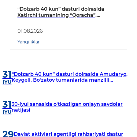
“Dolzarb 40 kun” dasturi doirasida
Xatirchi tumanining “Qoracha”,
“Nayman”, “A.Navoiy” va “Damariq”
mahallalarida manzilli o‘rganishlar olib
01.08.2026
borildi
Yangiliklar
31
“Dolzarb 40 kun” dasturi doirasida Amudaryo,
Keygeli, Bo'zatov tumanlarida manzilli
IYU
o‘rganishlar olib borildi
31
30-iyul sanasida o'tkazilgan onlayn savdolar
natijasi
IYU
29
Davlat aktivlari agentligi rahbariyati dastur