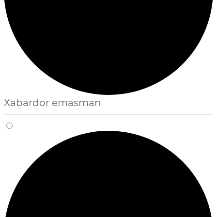
Xabardor emasman