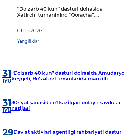
“Dolzarb 40 kun” dasturi doirasida
Xatirchi tumanining “Qoracha”,
“Nayman”, “A.Navoiy” va “Damariq”
mahallalarida manzilli o‘rganishlar olib
01.08.2026
borildi
Yangiliklar
31
“Dolzarb 40 kun” dasturi doirasida Amudaryo,
Keygeli, Bo'zatov tumanlarida manzilli
IYU
o‘rganishlar olib borildi
31
30-iyul sanasida o'tkazilgan onlayn savdolar
natijasi
IYU
29
Davlat aktivlari agentligi rahbariyati dastur