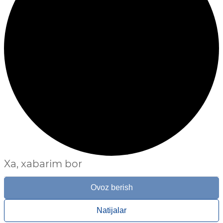
Xa, xabarim bor
Ovoz berish
Natijalar