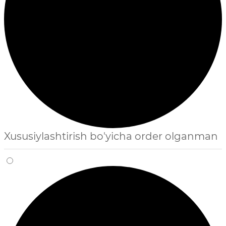
Xususiylashtirish bo'yicha order olganman