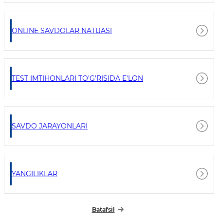
ONLINE SAVDOLAR NATIJASI
TEST IMTIHONLARI TO'G'RISIDA E'LON
SAVDO JARAYONLARI
YANGILIKLAR
Batafsil