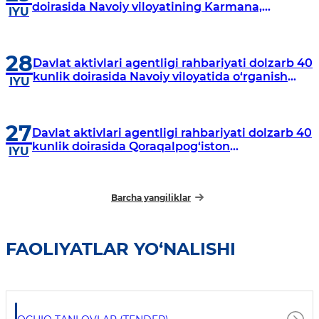
doirasida Navoiy viloyatining Karmana,
IYU
Navbahor, Xatirchi va Nurota tumanlarida
o‘rganish o‘tkazmoqda
28
Davlat aktivlari agentligi rahbariyati dolzarb 40
kunlik doirasida Navoiy viloyatida o‘rganish
IYU
o‘tkazdi
27
Davlat aktivlari agentligi rahbariyati dolzarb 40
kunlik doirasida Qoraqalpog‘iston
IYU
Respublikasida o‘rganish o‘tkazmoqda
Barcha yangiliklar
FAOLIYATLAR YO‘NALISHI