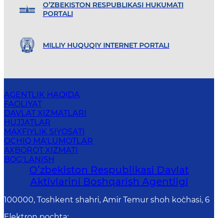
O’ZBEKISTON RESPUBLIKASI HUKUMATI
PORTALI
MILLIY HUQUQIY INTERNET PORTALI
AGENTLIK HAQIDA
FAOLIYAT
DAVLAT XIZMATLARI
HUJJATLAR
MAXFIYLIK SIYOSATI
OCHIQ MA'LUMOTLAR
AXBOROT XIZMATI
BOG‘LANISH
Oʻzbekiston Respublikasi Davlat
Aktivlarini Boshqarish Agentligi
100000, Toshkent shahri, Amir Temur shoh ko`chasi, 6
Elektron pochta
: