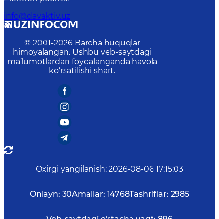
info@davaktiv.uz
© 2001-
2026
Barcha huquqlar
himoyalangan. Ushbu veb-saytdagi
ma’lumotlardan foydalanganda havola
ko‘rsatilishi shart.
Oxirgi yangilanish
:
2026-08-06 17:15:03
Onlayn:
30
Amallar:
14768
Tashriflar:
2985
Veb-saytdagi o‘rtacha vaqt:
896