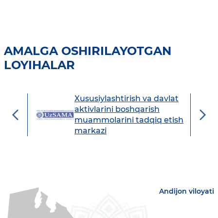
AMALGA OSHIRILAYOTGAN
LOYIHALAR
Xususiylashtirish va davlat
avdo
aktivlarini boshqarish
muammolarini tadqiq etish
markazi
Andijon viloyati