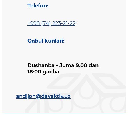
Telefon
:
+998 (74) 223-21-22
;
Qabul kunlari
:
Dushanba - Juma 9:00 dan
18:00 gacha
andijon@davaktiv.uz