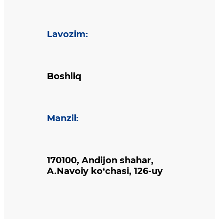
Lavozim
:
Boshliq
Manzil
:
170100, Andijon shahar,
A.Navoiy ko‘chasi, 126-uy