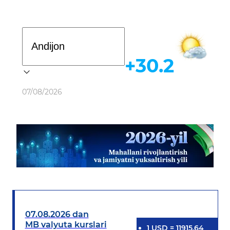
Davlat dasturi
+30.2
Ob-havo
07/08/2026
07.08.2026 dan
MB valyuta kurslari
1
USD
=
11915.64