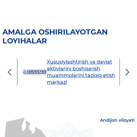
AMALGA OSHIRILAYOTGAN
LOYIHALAR
Xususiylashtirish va davlat
avdo
aktivlarini boshqarish
muammolarini tadqiq etish
markazi
Andijon viloyati