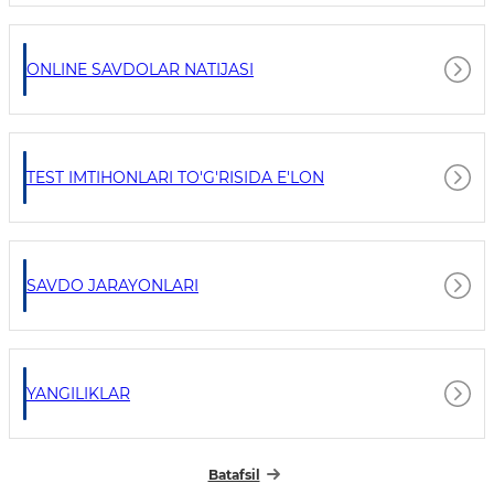
ONLINE SAVDOLAR NATIJASI
TEST IMTIHONLARI TO'G'RISIDA E'LON
SAVDO JARAYONLARI
YANGILIKLAR
Batafsil