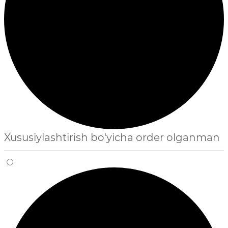
Xususiylashtirish bo'yicha order olganman