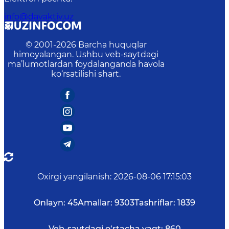
info@davaktiv.uz
© 2001-
2026
Barcha huquqlar
himoyalangan. Ushbu veb-saytdagi
ma’lumotlardan foydalanganda havola
ko‘rsatilishi shart.
Oxirgi yangilanish
:
2026-08-06 17:15:03
Onlayn:
45
Amallar:
9303
Tashriflar:
1839
Veb-saytdagi o‘rtacha vaqt:
860