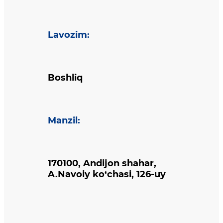
Lavozim
:
Boshliq
Manzil
:
170100, Andijon shahar,
A.Navoiy ko‘chasi, 126-uy