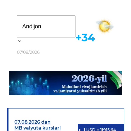
Davlat dasturi
+34
Ob-havo
07/08/2026
07.08.2026 dan
MB valyuta kurslari
1
USD
=
11915.64