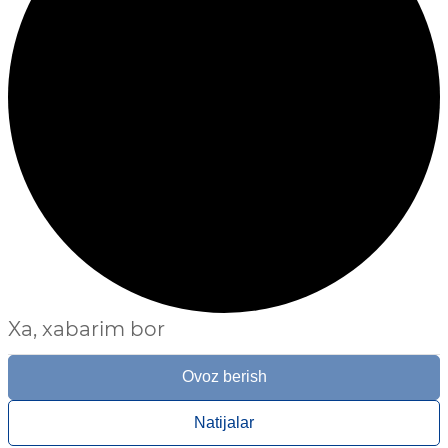
Xa, xabarim bor
Ovoz berish
Natijalar