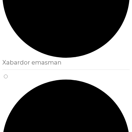
Xabardor emasman