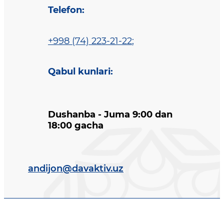
Telefon
:
+998 (74) 223-21-22
;
Qabul kunlari
:
Dushanba - Juma 9:00 dan
18:00 gacha
andijon@davaktiv.uz