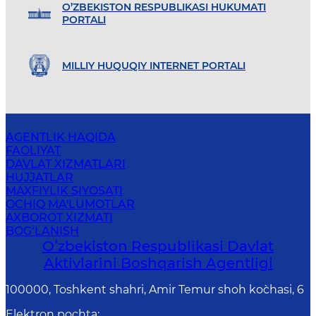
O’ZBEKISTON RESPUBLIKASI HUKUMATI
PORTALI
MILLIY HUQUQIY INTERNET PORTALI
AGENTLIK HAQIDA
FAOLIYAT
DAVLAT XIZMATLARI
HUJJATLAR
MAXFIYLIK SIYOSATI
OCHIQ MA'LUMOTLAR
AXBOROT XIZMATI
BOG‘LANISH
Oʻzbekiston Respublikasi Davlat
Aktivlarini Boshqarish Agentligi
100000, Toshkent shahri, Amir Temur shoh ko`chasi, 6
Elektron pochta
: