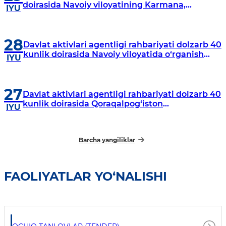
doirasida Navoiy viloyatining Karmana,
IYU
Navbahor, Xatirchi va Nurota tumanlarida
o‘rganish o‘tkazmoqda
28
Davlat aktivlari agentligi rahbariyati dolzarb 40
kunlik doirasida Navoiy viloyatida o‘rganish
IYU
o‘tkazdi
27
Davlat aktivlari agentligi rahbariyati dolzarb 40
kunlik doirasida Qoraqalpog‘iston
IYU
Respublikasida o‘rganish o‘tkazmoqda
Barcha yangiliklar
FAOLIYATLAR YO‘NALISHI