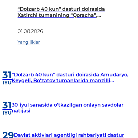
“Dolzarb 40 kun” dasturi doirasida
Xatirchi tumanining “Qoracha”,
“Nayman”, “A.Navoiy” va “Damariq”
mahallalarida manzilli o‘rganishlar olib
01.08.2026
borildi
Yangiliklar
31
“Dolzarb 40 kun” dasturi doirasida Amudaryo,
Keygeli, Bo'zatov tumanlarida manzilli
IYU
o‘rganishlar olib borildi
31
30-iyul sanasida o'tkazilgan onlayn savdolar
natijasi
IYU
29
Davlat aktivlari agentligi rahbariyati dastur