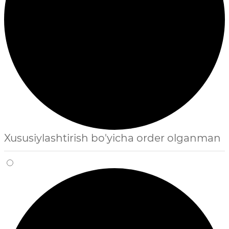
Xususiylashtirish bo'yicha order olganman