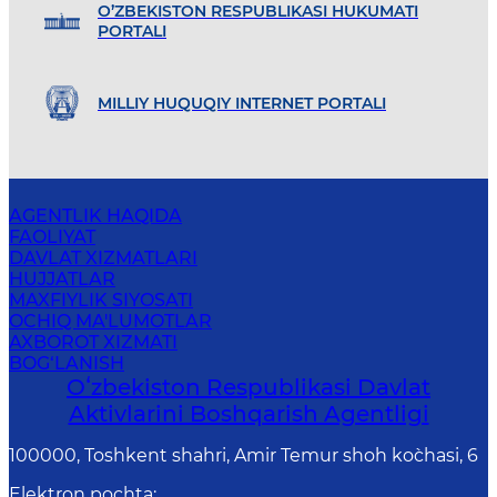
O’ZBEKISTON RESPUBLIKASI HUKUMATI
PORTALI
MILLIY HUQUQIY INTERNET PORTALI
AGENTLIK HAQIDA
FAOLIYAT
DAVLAT XIZMATLARI
HUJJATLAR
MAXFIYLIK SIYOSATI
OCHIQ MA'LUMOTLAR
AXBOROT XIZMATI
BOG‘LANISH
Oʻzbekiston Respublikasi Davlat
Aktivlarini Boshqarish Agentligi
100000, Toshkent shahri, Amir Temur shoh ko`chasi, 6
Elektron pochta
: