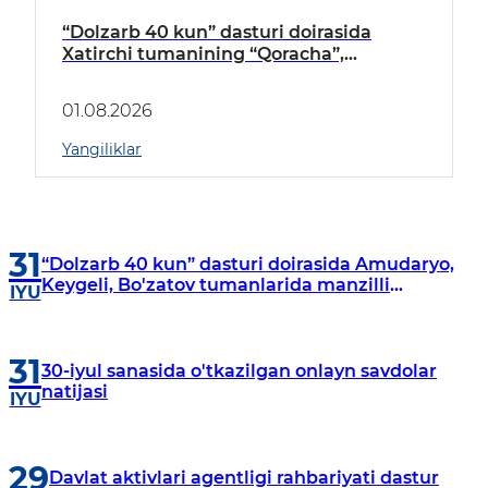
“Dolzarb 40 kun” dasturi doirasida
Xatirchi tumanining “Qoracha”,
“Nayman”, “A.Navoiy” va “Damariq”
mahallalarida manzilli o‘rganishlar olib
01.08.2026
borildi
Yangiliklar
31
“Dolzarb 40 kun” dasturi doirasida Amudaryo,
Keygeli, Bo'zatov tumanlarida manzilli
IYU
o‘rganishlar olib borildi
31
30-iyul sanasida o'tkazilgan onlayn savdolar
natijasi
IYU
29
Davlat aktivlari agentligi rahbariyati dastur