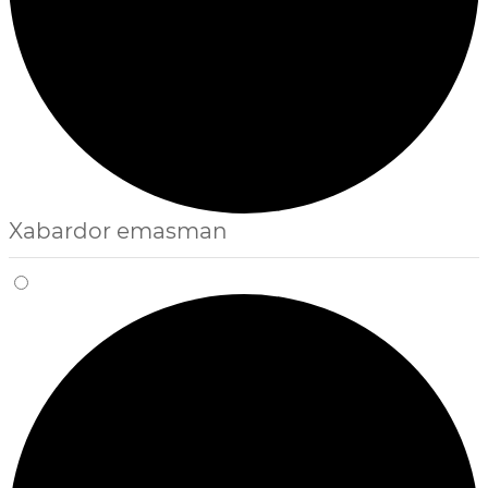
Xabardor emasman