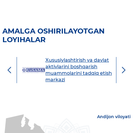
AMALGA OSHIRILAYOTGAN
LOYIHALAR
Xususiylashtirish va davlat
avdo
aktivlarini boshqarish
muammolarini tadqiq etish
markazi
Andijon viloyati