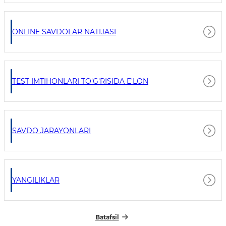
ONLINE SAVDOLAR NATIJASI
TEST IMTIHONLARI TO'G'RISIDA E'LON
SAVDO JARAYONLARI
YANGILIKLAR
Batafsil