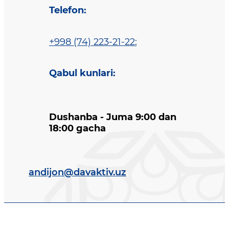
Telefon
:
+998 (74) 223-21-22
;
Qabul kunlari
:
Dushanba - Juma 9:00 dan
18:00 gacha
andijon@davaktiv.uz