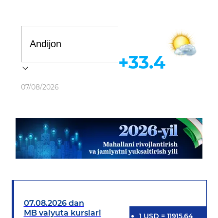
Davlat dasturi
+33.4
Ob-havo
07/08/2026
07.08.2026 dan
MB valyuta kurslari
1
USD
=
11915.64