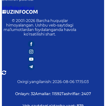
info@davaktiv.uz
© 2001-
2026
Barcha huquqlar
himoyalangan. Ushbu veb-saytdagi
ma’lumotlardan foydalanganda havola
ko‘rsatilishi shart.
Oxirgi yangilanish
:
2026-08-06 17:15:03
Onlayn:
32
Amallar:
11592
Tashriflar:
2407
Veb-saytdagi o‘rtacha vaqt:
839