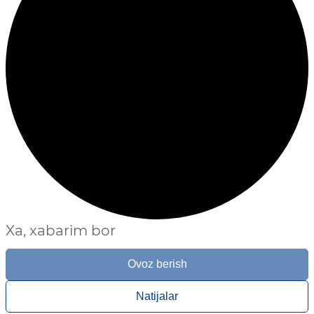
Xa, xabarim bor
Ovoz berish
Natijalar