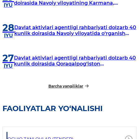
doirasida Navoiy viloyatining Karmana,
IYU
Navbahor, Xatirchi va Nurota tumanlarida
o‘rganish o‘tkazmoqda
28
Davlat aktivlari agentligi rahbariyati dolzarb 40
kunlik doirasida Navoiy viloyatida o‘rganish
IYU
o‘tkazdi
27
Davlat aktivlari agentligi rahbariyati dolzarb 40
kunlik doirasida Qoraqalpog‘iston
IYU
Respublikasida o‘rganish o‘tkazmoqda
Barcha yangiliklar
FAOLIYATLAR YO‘NALISHI