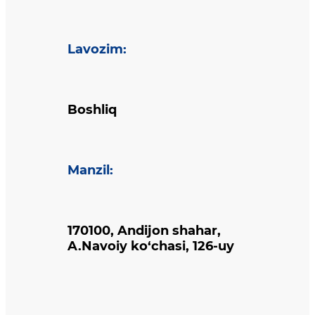
Lavozim
:
Boshliq
Manzil
:
170100, Andijon shahar,
A.Navoiy ko‘chasi, 126-uy