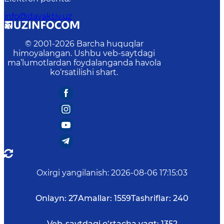
info@davaktiv.uz
© 2001-
2026
Barcha huquqlar
himoyalangan. Ushbu veb-saytdagi
ma’lumotlardan foydalanganda havola
ko‘rsatilishi shart.
Oxirgi yangilanish
:
2026-08-06 17:15:03
Onlayn:
27
Amallar:
1559
Tashriflar:
240
Veb-saytdagi o‘rtacha vaqt:
1352