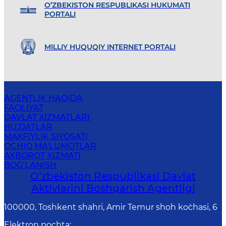
O’ZBEKISTON RESPUBLIKASI HUKUMATI
PORTALI
MILLIY HUQUQIY INTERNET PORTALI
AGENTLIK HAQIDA
FAOLIYAT
DAVLAT XIZMATLARI
HUJJATLAR
MAXFIYLIK SIYOSATI
OCHIQ MA'LUMOTLAR
AXBOROT XIZMATI
BOG‘LANISH
Oʻzbekiston Respublikasi Davlat
Aktivlarini Boshqarish Agentligi
100000, Toshkent shahri, Amir Temur shoh ko`chasi, 6
Elektron pochta
: