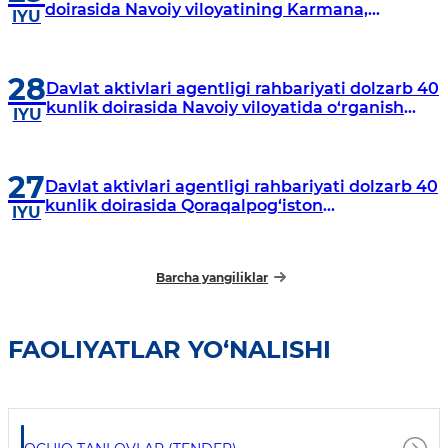
doirasida Navoiy viloyatining Karmana,
IYU
Navbahor, Xatirchi va Nurota tumanlarida
o‘rganish o‘tkazmoqda
28
Davlat aktivlari agentligi rahbariyati dolzarb 40
kunlik doirasida Navoiy viloyatida o‘rganish
IYU
o‘tkazdi
27
Davlat aktivlari agentligi rahbariyati dolzarb 40
kunlik doirasida Qoraqalpog‘iston
IYU
Respublikasida o‘rganish o‘tkazmoqda
Barcha yangiliklar
FAOLIYATLAR YO‘NALISHI