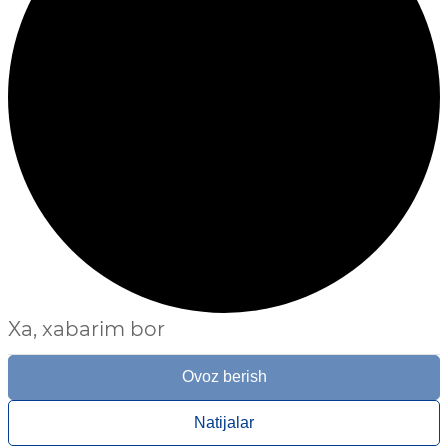
Xa, xabarim bor
Ovoz berish
Natijalar