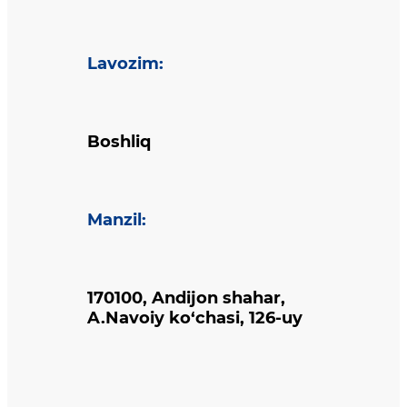
Lavozim
:
Boshliq
Manzil
:
170100, Andijon shahar,
A.Navoiy ko‘chasi, 126-uy