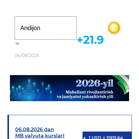
Davlat dasturi
+21.9
Ob-havo
06/08/2026
06.08.2026 dan
MB valyuta kurslari
1
USD
=
11915.64