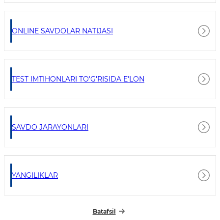
ONLINE SAVDOLAR NATIJASI
TEST IMTIHONLARI TO'G'RISIDA E'LON
SAVDO JARAYONLARI
YANGILIKLAR
Batafsil