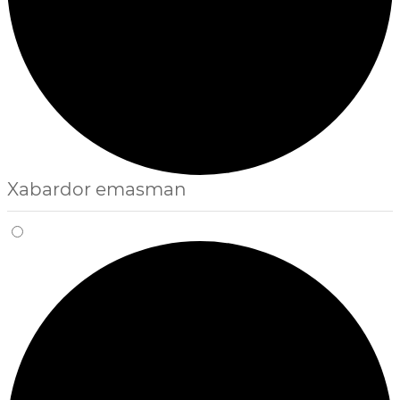
Xabardor emasman