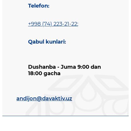
Telefon
:
+998 (74) 223-21-22
;
Qabul kunlari
:
Dushanba - Juma 9:00 dan
18:00 gacha
andijon@davaktiv.uz