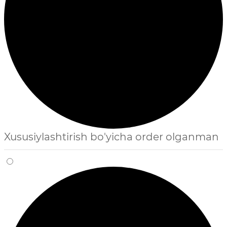
Xususiylashtirish bo'yicha order olganman