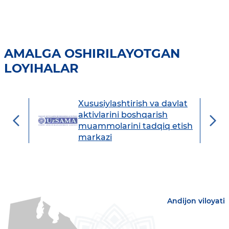
AMALGA OSHIRILAYOTGAN
LOYIHALAR
Xususiylashtirish va davlat
avdo
aktivlarini boshqarish
muammolarini tadqiq etish
markazi
Andijon viloyati