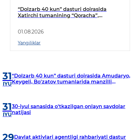
“Dolzarb 40 kun” dasturi doirasida
Xatirchi tumanining “Qoracha”,
“Nayman”, “A.Navoiy” va “Damariq”
mahallalarida manzilli o‘rganishlar olib
01.08.2026
borildi
Yangiliklar
31
“Dolzarb 40 kun” dasturi doirasida Amudaryo,
Keygeli, Bo'zatov tumanlarida manzilli
IYU
o‘rganishlar olib borildi
31
30-iyul sanasida o'tkazilgan onlayn savdolar
natijasi
IYU
29
Davlat aktivlari agentligi rahbariyati dastur