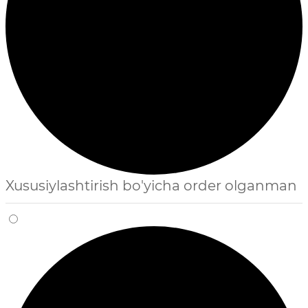
Xususiylashtirish bo'yicha order olganman