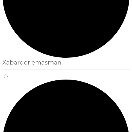
Xabardor emasman