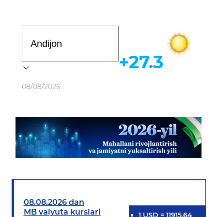
Davlat dasturi
+27.3
Ob-havo
08/08/2026
08.08.2026 dan
MB valyuta kurslari
1
USD
=
11915.64