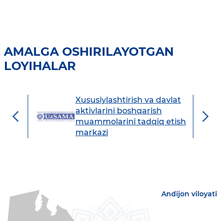
AMALGA OSHIRILAYOTGAN
LOYIHALAR
Xususiylashtirish va davlat
avdo
aktivlarini boshqarish
muammolarini tadqiq etish
markazi
Andijon viloyati