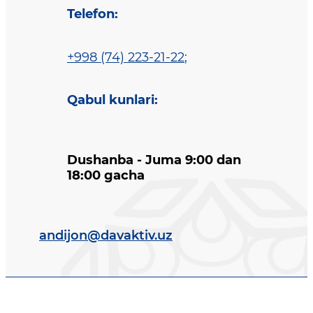
Telefon
:
+998 (74) 223-21-22
;
Qabul kunlari
:
Dushanba - Juma 9:00 dan
18:00 gacha
andijon@davaktiv.uz