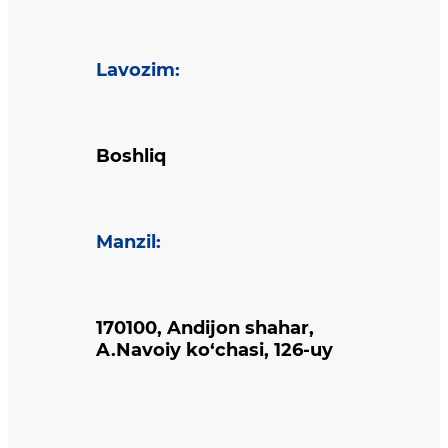
Lavozim
:
Boshliq
Manzil
:
170100, Andijon shahar,
A.Navoiy ko‘chasi, 126-uy