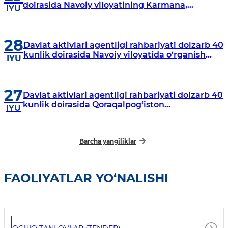
doirasida Navoiy viloyatining Karmana,
IYU
Navbahor, Xatirchi va Nurota tumanlarida
o‘rganish o‘tkazmoqda
28
Davlat aktivlari agentligi rahbariyati dolzarb 40
kunlik doirasida Navoiy viloyatida o‘rganish
IYU
o‘tkazdi
27
Davlat aktivlari agentligi rahbariyati dolzarb 40
kunlik doirasida Qoraqalpog‘iston
IYU
Respublikasida o‘rganish o‘tkazmoqda
Barcha yangiliklar
FAOLIYATLAR YO‘NALISHI