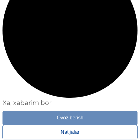
Xa, xabarim bor
Ovoz berish
Natijalar