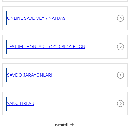
ONLINE SAVDOLAR NATIJASI
TEST IMTIHONLARI TO'G'RISIDA E'LON
SAVDO JARAYONLARI
YANGILIKLAR
Batafsil