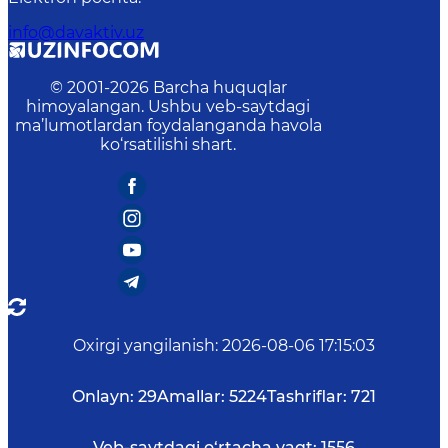
info@davaktiv.uz
© 2001-
2026
Barcha huquqlar
himoyalangan. Ushbu veb-saytdagi
ma’lumotlardan foydalanganda havola
ko‘rsatilishi shart.
Oxirgi yangilanish
:
2026-08-06 17:15:03
Onlayn:
29
Amallar:
5224
Tashriflar:
721
Veb-saytdagi o‘rtacha vaqt:
1556