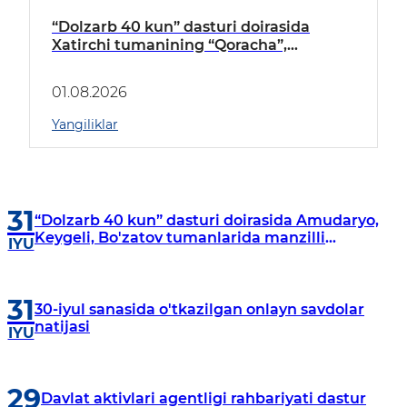
“Dolzarb 40 kun” dasturi doirasida
Xatirchi tumanining “Qoracha”,
“Nayman”, “A.Navoiy” va “Damariq”
mahallalarida manzilli o‘rganishlar olib
01.08.2026
borildi
Yangiliklar
31
“Dolzarb 40 kun” dasturi doirasida Amudaryo,
Keygeli, Bo'zatov tumanlarida manzilli
IYU
o‘rganishlar olib borildi
31
30-iyul sanasida o'tkazilgan onlayn savdolar
natijasi
IYU
29
Davlat aktivlari agentligi rahbariyati dastur