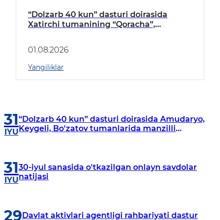
“Dolzarb 40 kun” dasturi doirasida
Xatirchi tumanining “Qoracha”,
“Nayman”, “A.Navoiy” va “Damariq”
mahallalarida manzilli o‘rganishlar olib
01.08.2026
borildi
Yangiliklar
31
“Dolzarb 40 kun” dasturi doirasida Amudaryo,
Keygeli, Bo'zatov tumanlarida manzilli
IYU
o‘rganishlar olib borildi
31
30-iyul sanasida o'tkazilgan onlayn savdolar
natijasi
IYU
29
Davlat aktivlari agentligi rahbariyati dastur