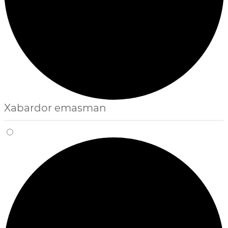
Xabardor emasman