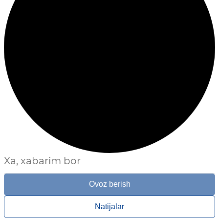
Xa, xabarim bor
Ovoz berish
Natijalar