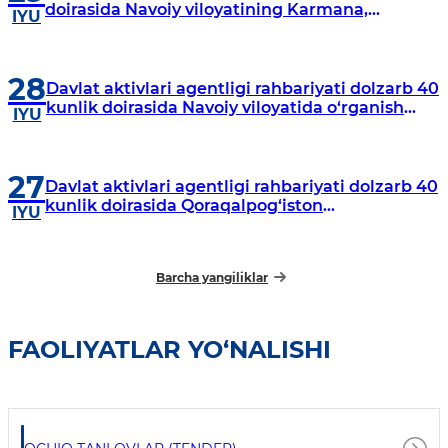
doirasida Navoiy viloyatining Karmana,
IYU
Navbahor, Xatirchi va Nurota tumanlarida
o‘rganish o‘tkazmoqda
28
Davlat aktivlari agentligi rahbariyati dolzarb 40
kunlik doirasida Navoiy viloyatida o‘rganish
IYU
o‘tkazdi
27
Davlat aktivlari agentligi rahbariyati dolzarb 40
kunlik doirasida Qoraqalpog‘iston
IYU
Respublikasida o‘rganish o‘tkazmoqda
Barcha yangiliklar
FAOLIYATLAR YO‘NALISHI