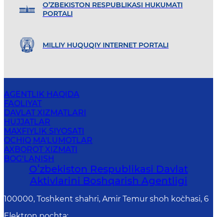
O’ZBEKISTON RESPUBLIKASI HUKUMATI
PORTALI
MILLIY HUQUQIY INTERNET PORTALI
AGENTLIK HAQIDA
FAOLIYAT
DAVLAT XIZMATLARI
HUJJATLAR
MAXFIYLIK SIYOSATI
OCHIQ MA'LUMOTLAR
AXBOROT XIZMATI
BOG‘LANISH
Oʻzbekiston Respublikasi Davlat
Aktivlarini Boshqarish Agentligi
100000, Toshkent shahri, Amir Temur shoh ko`chasi, 6
Elektron pochta
: