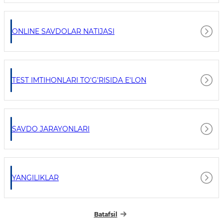
ONLINE SAVDOLAR NATIJASI
TEST IMTIHONLARI TO'G'RISIDA E'LON
SAVDO JARAYONLARI
YANGILIKLAR
Batafsil