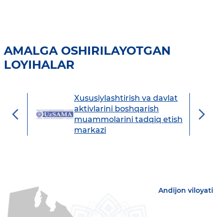
AMALGA OSHIRILAYOTGAN
LOYIHALAR
Xususiylashtirish va davlat
avdo
aktivlarini boshqarish
muammolarini tadqiq etish
markazi
Andijon viloyati