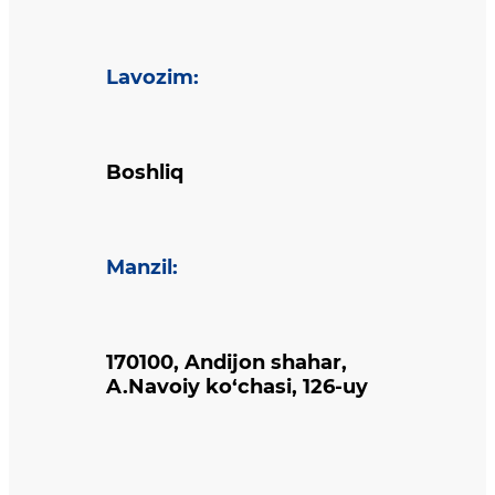
Lavozim
:
Boshliq
Manzil
:
170100, Andijon shahar,
A.Navoiy ko‘chasi, 126-uy