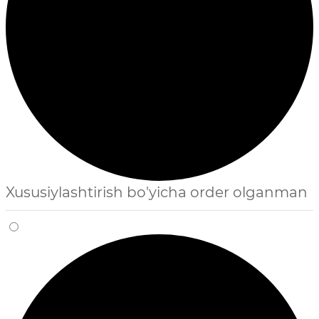
Xususiylashtirish bo'yicha order olganman