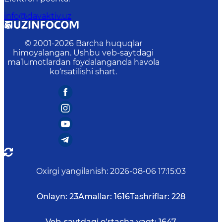
info@davaktiv.uz
© 2001-
2026
Barcha huquqlar
himoyalangan. Ushbu veb-saytdagi
ma’lumotlardan foydalanganda havola
ko‘rsatilishi shart.
Oxirgi yangilanish
:
2026-08-06 17:15:03
Onlayn:
23
Amallar:
1616
Tashriflar:
228
Veb-saytdagi o‘rtacha vaqt:
1647