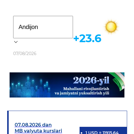
Davlat dasturi
+23.6
Ob-havo
07/08/2026
07.08.2026 dan
MB valyuta kurslari
1
USD
=
11915.64