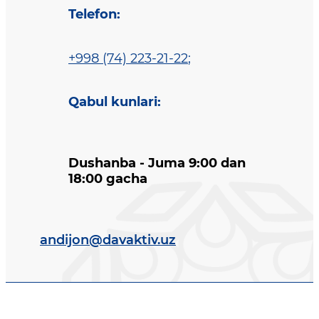
Telefon
:
+998 (74) 223-21-22
;
Qabul kunlari
:
Dushanba - Juma 9:00 dan
18:00 gacha
andijon@davaktiv.uz