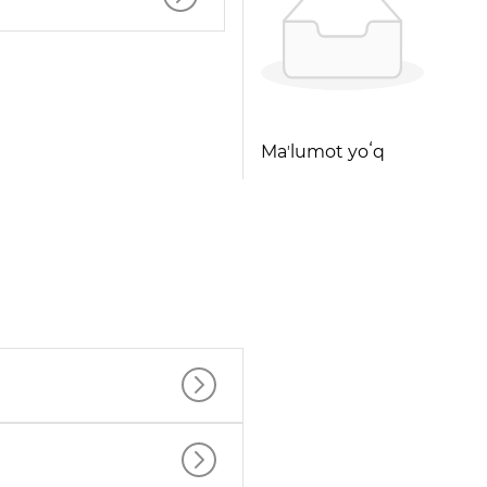
Maʼlumot yoʻq