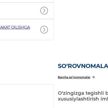
AKAT QILISHGA
SO‘ROVNOMAL
Barcha so‘rovnomalar
O'zingizga tegishli 
xususiylashtirish i