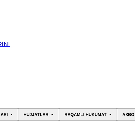
INI
LARI
HUJJATLAR
RAQAMLI HUKUMAT
AXBO