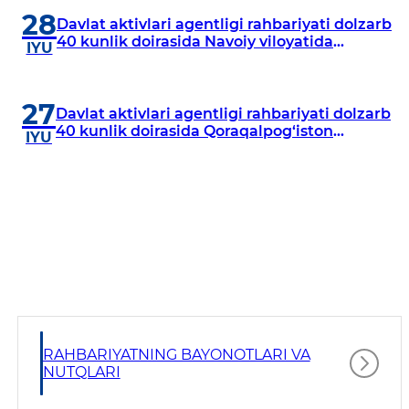
28
Davlat aktivlari agentligi rahbariyati dolzarb
40 kunlik doirasida Navoiy viloyatida
IYU
o‘rganish o‘tkazdi
27
Davlat aktivlari agentligi rahbariyati dolzarb
40 kunlik doirasida Qoraqalpog‘iston
IYU
Respublikasida o‘rganish o‘tkazmoqda
RAHBARIYATNING BAYONOTLARI VA
NUTQLARI