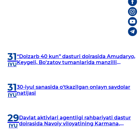
31
“Dolzarb 40 kun” dasturi doirasida Amudaryo,
Keygeli, Bo'zatov tumanlarida manzilli
IYU
o‘rganishlar olib borildi
31
30-iyul sanasida o'tkazilgan onlayn savdolar
natijasi
IYU
29
Davlat aktivlari agentligi rahbariyati dastur
doirasida Navoiy viloyatining Karmana,
IYU
Navbahor, Xatirchi va Nurota tumanlarida
o‘rganish o‘tkazmoqda