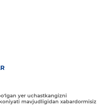
AR
bo'lgan yer uchastkangizni
mkoniyati mavjudligidan xabardormisiz