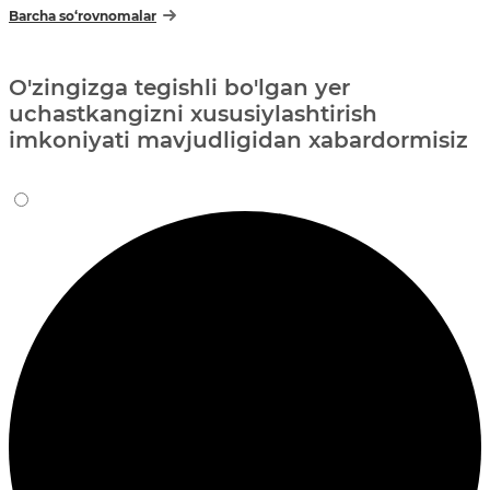
Barcha so‘rovnomalar
O'zingizga tegishli bo'lgan yer
uchastkangizni xususiylashtirish
imkoniyati mavjudligidan xabardormisiz