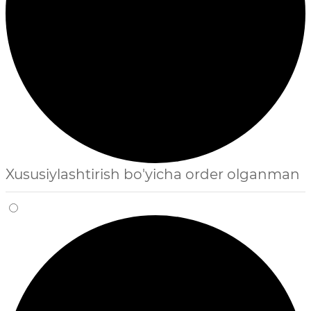
Xususiylashtirish bo'yicha order olganman