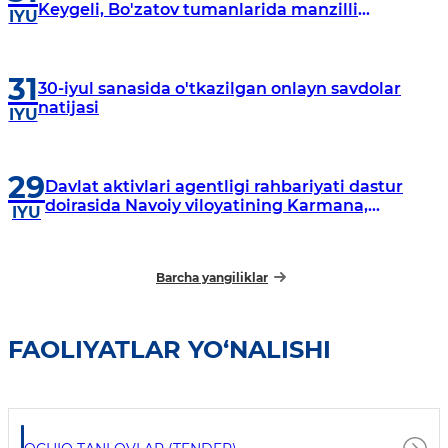
Keygeli, Bo'zatov tumanlarida manzilli
IYU
o‘rganishlar olib borildi
31
30-iyul sanasida o'tkazilgan onlayn savdolar
natijasi
IYU
29
Davlat aktivlari agentligi rahbariyati dastur
doirasida Navoiy viloyatining Karmana,
IYU
Navbahor, Xatirchi va Nurota tumanlarida
o‘rganish o‘tkazmoqda
Barcha yangiliklar
FAOLIYATLAR YO‘NALISHI