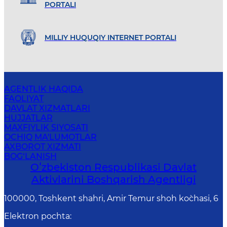
PORTALI
MILLIY HUQUQIY INTERNET PORTALI
AGENTLIK HAQIDA
FAOLIYAT
DAVLAT XIZMATLARI
HUJJATLAR
MAXFIYLIK SIYOSATI
OCHIQ MA'LUMOTLAR
AXBOROT XIZMATI
BOG‘LANISH
Oʻzbekiston Respublikasi Davlat
Aktivlarini Boshqarish Agentligi
100000, Toshkent shahri, Amir Temur shoh ko`chasi, 6
Elektron pochta
: