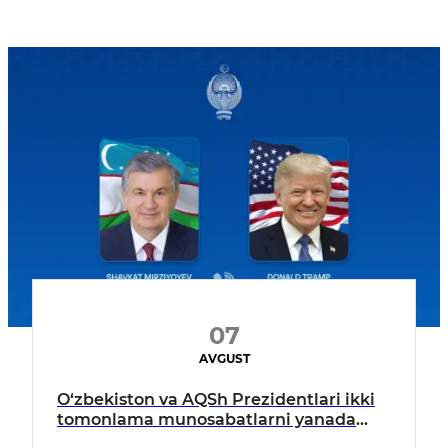
07
AVGUST
O‘zbekiston va AQSh Prezidentlari ikki
tomonlama munosabatlarni yanada
mustahkamlash istiqbollarini