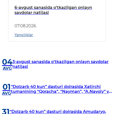
6-avgust sanasida o'tkazilgan onlayn
savdolar natijasi
07.08.2026
Yangiliklar
04
3-avgust sanasida o'tkazilgan onlayn savdolar
natijasi
AVG
01
“Dolzarb 40 kun” dasturi doirasida Xatirchi
tumanining “Qoracha”, “Nayman”, “A.Navoiy” va
AVG
“Damariq” mahallalarida manzilli o‘rganishlar
olib borildi
31
“Dolzarb 40 kun” dasturi doirasida Amudaryo,