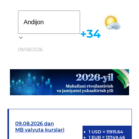
Davlat dasturi
+34
Ob-havo
09/08/2026
09.08.2026 dan
MB valyuta kurslari
1
USD
=
11915.64
1
EUR
=
13749.46