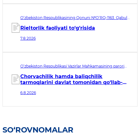
O‘zbekiston Respublikasining Qonuni №O‘RQ-1163. Qabul
qilingan sana 07.08.2026. Kuchga kirish sanasi 08.11.2026
Rieltorlik faoliyati to‘g‘risida
7.8.2026
O‘zbekiston Respublikasi Vazirlar Mahkamasining qarori
№435. Qabul qilingan sana 06.08.2026. Kuchga kirish
sanasi 07.08.2026
Chorvachilik hamda baliqchilik
tarmoqlarini davlat tomonidan qo‘llab-
quvvatlashning qo‘shimcha chora-
6.8.2026
tadbirlari to‘g‘risida
SO‘ROVNOMALAR