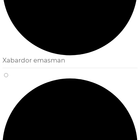
Xabardor emasman