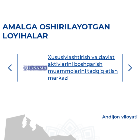
AMALGA OSHIRILAYOTGAN
LOYIHALAR
Xususiylashtirish va davlat
avdo
aktivlarini boshqarish
muammolarini tadqiq etish
markazi
Andijon viloyati