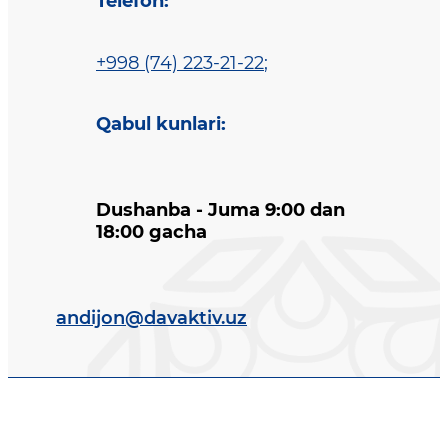
Telefon
:
+998 (74) 223-21-22
;
Qabul kunlari
:
Dushanba - Juma 9:00 dan
18:00 gacha
andijon@davaktiv.uz