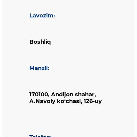
Lavozim
:
Boshliq
Manzil
:
170100, Andijon shahar,
A.Navoiy ko‘chasi, 126-uy