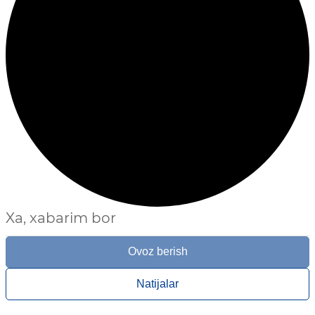
Xa, xabarim bor
Ovoz berish
Natijalar