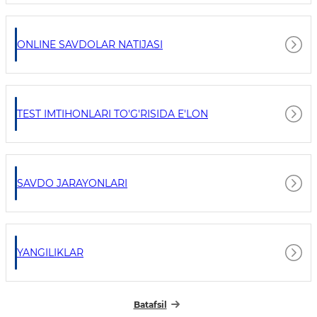
ONLINE SAVDOLAR NATIJASI
TEST IMTIHONLARI TO'G'RISIDA E'LON
SAVDO JARAYONLARI
YANGILIKLAR
Batafsil