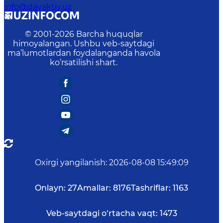
info@davaktiv.uz
© 2001-
2026
Barcha huquqlar
himoyalangan. Ushbu veb-saytdagi
ma’lumotlardan foydalanganda havola
ko‘rsatilishi shart.
Oxirgi yangilanish
:
2026-08-08 15:49:09
Onlayn:
27
Amallar:
8176
Tashriflar:
1163
Veb-saytdagi o‘rtacha vaqt:
1473