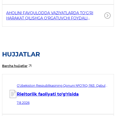
AHOLINI FAVQULODDA VAZIYATLARDA TO'G'RI
HARAKAT QILISHGA O'RGATUVCHI FOYDALI
HAVOLALAR
HUJJATLAR
Barcha hujjatlar
O‘zbekiston Respublikasining Qonuni №O‘RQ-1163. Qabul
qilingan sana 07.08.2026. Kuchga kirish sanasi 08.11.2026
Rieltorlik faoliyati to‘g‘risida
7.8.2026