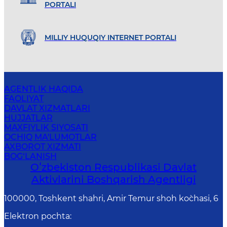
PORTALI
MILLIY HUQUQIY INTERNET PORTALI
AGENTLIK HAQIDA
FAOLIYAT
DAVLAT XIZMATLARI
HUJJATLAR
MAXFIYLIK SIYOSATI
OCHIQ MA'LUMOTLAR
AXBOROT XIZMATI
BOG‘LANISH
Oʻzbekiston Respublikasi Davlat
Aktivlarini Boshqarish Agentligi
100000, Toshkent shahri, Amir Temur shoh ko`chasi, 6
Elektron pochta
: