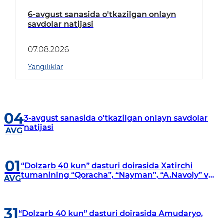
6-avgust sanasida o'tkazilgan onlayn
savdolar natijasi
07.08.2026
Yangiliklar
04
3-avgust sanasida o'tkazilgan onlayn savdolar
natijasi
AVG
01
“Dolzarb 40 kun” dasturi doirasida Xatirchi
tumanining “Qoracha”, “Nayman”, “A.Navoiy” va
AVG
“Damariq” mahallalarida manzilli o‘rganishlar
olib borildi
31
“Dolzarb 40 kun” dasturi doirasida Amudaryo,