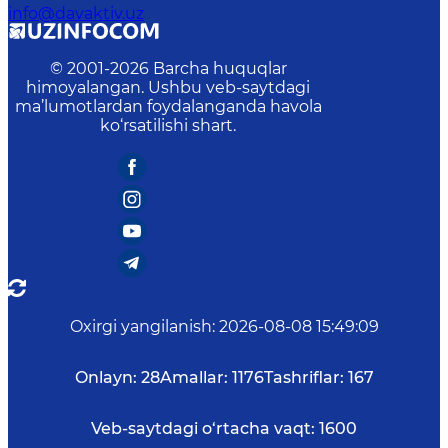
info@davaktiv.uz
© 2001-
2026
Barcha huquqlar
himoyalangan. Ushbu veb-saytdagi
ma’lumotlardan foydalanganda havola
ko‘rsatilishi shart.
Oxirgi yangilanish
:
2026-08-08 15:49:09
Onlayn:
28
Amallar:
1176
Tashriflar:
167
Veb-saytdagi o‘rtacha vaqt:
1600