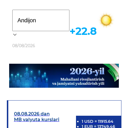
Davlat dasturi
+22.8
Ob-havo
08/08/2026
08.08.2026 dan
MB valyuta kurslari
1
USD
=
11915.64
1
EUR
=
13749.46