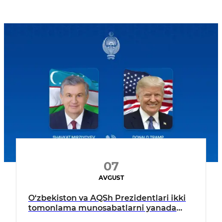
07
AVGUST
O‘zbekiston va AQSh Prezidentlari ikki
tomonlama munosabatlarni yanada
mustahkamlash istiqbollarini