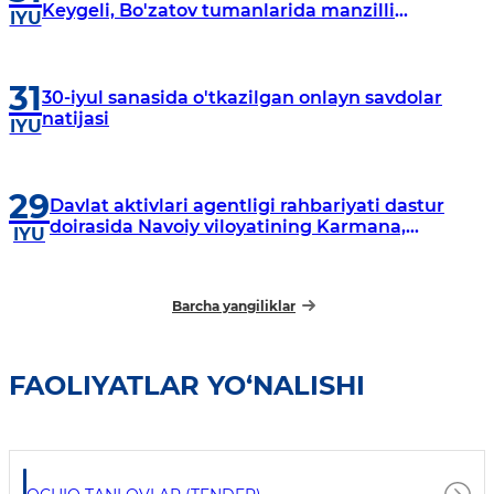
Keygeli, Bo'zatov tumanlarida manzilli
IYU
o‘rganishlar olib borildi
31
30-iyul sanasida o'tkazilgan onlayn savdolar
natijasi
IYU
29
Davlat aktivlari agentligi rahbariyati dastur
doirasida Navoiy viloyatining Karmana,
IYU
Navbahor, Xatirchi va Nurota tumanlarida
o‘rganish o‘tkazmoqda
Barcha yangiliklar
FAOLIYATLAR YO‘NALISHI