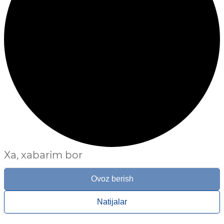
Xa, xabarim bor
Ovoz berish
Natijalar