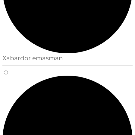
Xabardor emasman