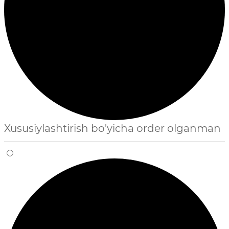
Xususiylashtirish bo'yicha order olganman