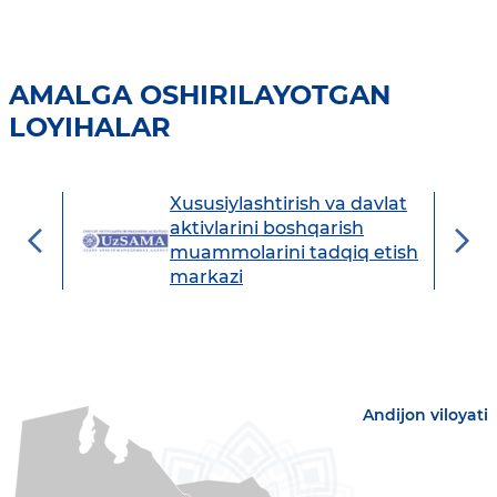
AMALGA OSHIRILAYOTGAN
LOYIHALAR
Xususiylashtirish va davlat
avdo
aktivlarini boshqarish
muammolarini tadqiq etish
markazi
Andijon viloyati