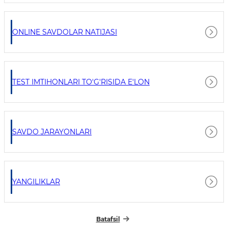
ONLINE SAVDOLAR NATIJASI
TEST IMTIHONLARI TO'G'RISIDA E'LON
SAVDO JARAYONLARI
YANGILIKLAR
Batafsil