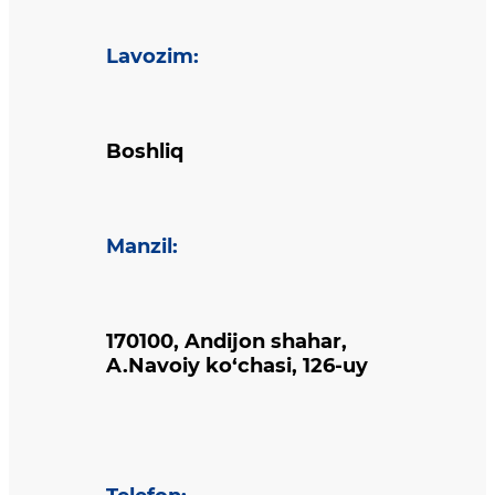
Lavozim
:
Boshliq
Manzil
:
170100, Andijon shahar,
A.Navoiy ko‘chasi, 126-uy