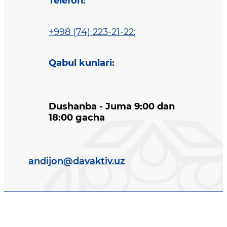
Telefon
:
+998 (74) 223-21-22
;
Qabul kunlari
:
Dushanba - Juma 9:00 dan
18:00 gacha
andijon@davaktiv.uz