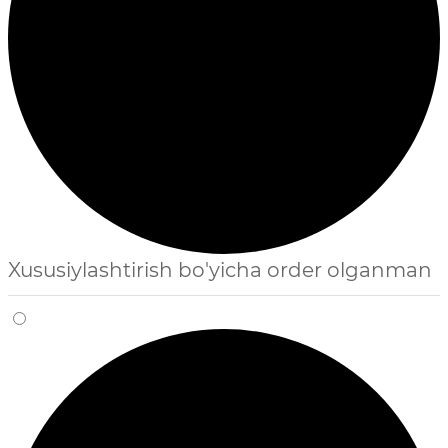
Xususiylashtirish bo'yicha order olganman