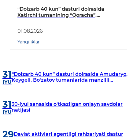
“Dolzarb 40 kun” dasturi doirasida
Xatirchi tumanining “Qoracha”,
“Nayman”, “A.Navoiy” va “Damariq”
mahallalarida manzilli o‘rganishlar olib
01.08.2026
borildi
Yangiliklar
31
“Dolzarb 40 kun” dasturi doirasida Amudaryo,
Keygeli, Bo'zatov tumanlarida manzilli
IYU
o‘rganishlar olib borildi
31
30-iyul sanasida o'tkazilgan onlayn savdolar
natijasi
IYU
29
Davlat aktivlari agentligi rahbariyati dastur