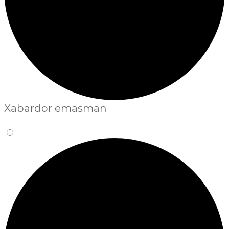
Xabardor emasman