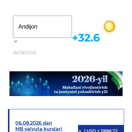
Davlat dasturi
+32.6
Ob-havo
06/08/2026
06.08.2026 dan
MB valyuta kurslari
1
USD
=
11886.72