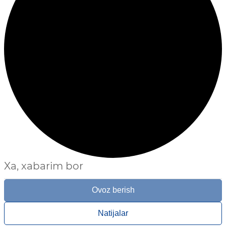
Xa, xabarim bor
Ovoz berish
Natijalar