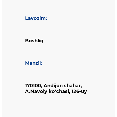
Lavozim
:
Boshliq
Manzil
:
170100, Andijon shahar,
A.Navoiy ko‘chasi, 126-uy