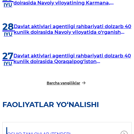
doirasida Navoiy viloyatining Karmana,
IYU
Navbahor, Xatirchi va Nurota tumanlarida
o‘rganish o‘tkazmoqda
28
Davlat aktivlari agentligi rahbariyati dolzarb 40
kunlik doirasida Navoiy viloyatida o‘rganish
IYU
o‘tkazdi
27
Davlat aktivlari agentligi rahbariyati dolzarb 40
kunlik doirasida Qoraqalpog‘iston
IYU
Respublikasida o‘rganish o‘tkazmoqda
Barcha yangiliklar
FAOLIYATLAR YO‘NALISHI