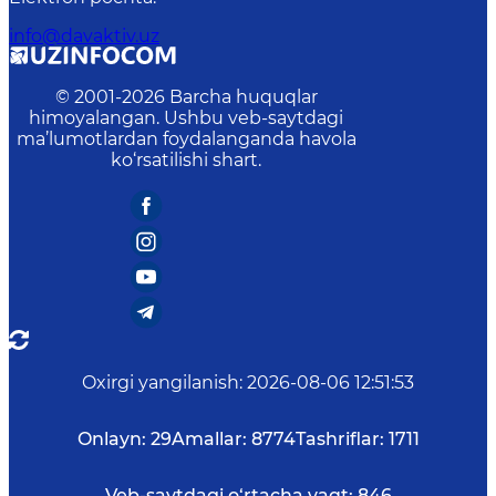
info@davaktiv.uz
© 2001-
2026
Barcha huquqlar
himoyalangan. Ushbu veb-saytdagi
ma’lumotlardan foydalanganda havola
ko‘rsatilishi shart.
Oxirgi yangilanish
:
2026-08-06 12:51:53
Onlayn:
29
Amallar:
8774
Tashriflar:
1711
Veb-saytdagi o‘rtacha vaqt:
846