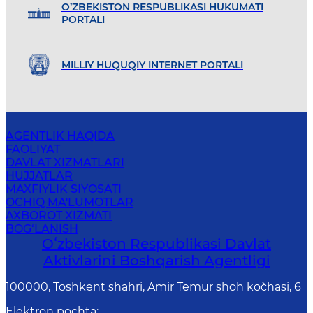
O’ZBEKISTON RESPUBLIKASI HUKUMATI
PORTALI
MILLIY HUQUQIY INTERNET PORTALI
AGENTLIK HAQIDA
FAOLIYAT
DAVLAT XIZMATLARI
HUJJATLAR
MAXFIYLIK SIYOSATI
OCHIQ MA'LUMOTLAR
AXBOROT XIZMATI
BOG‘LANISH
Oʻzbekiston Respublikasi Davlat
Aktivlarini Boshqarish Agentligi
100000, Toshkent shahri, Amir Temur shoh ko`chasi, 6
Elektron pochta
: