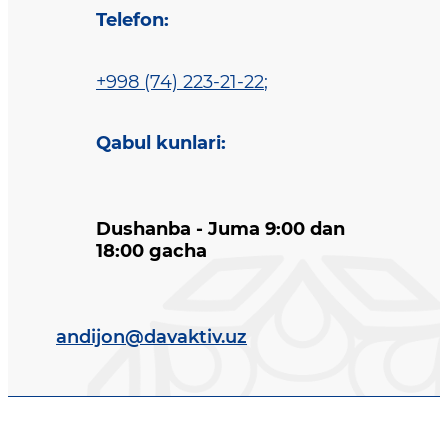
Telefon
:
+998 (74) 223-21-22
;
Qabul kunlari
:
Dushanba - Juma 9:00 dan
18:00 gacha
andijon@davaktiv.uz