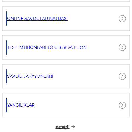
ONLINE SAVDOLAR NATIJASI
TEST IMTIHONLARI TO'G'RISIDA E'LON
SAVDO JARAYONLARI
YANGILIKLAR
Batafsil