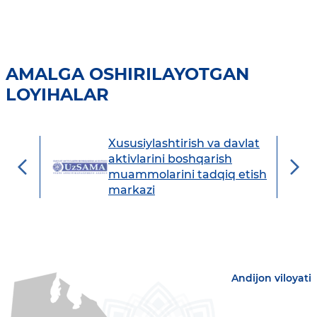
AMALGA OSHIRILAYOTGAN
LOYIHALAR
Xususiylashtirish va davlat
avdo
aktivlarini boshqarish
muammolarini tadqiq etish
markazi
Andijon viloyati