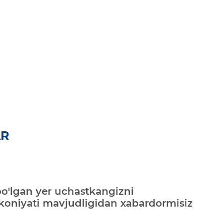
AR
bo'lgan yer uchastkangizni
mkoniyati mavjudligidan xabardormisiz