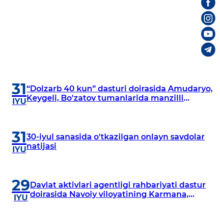
31
“Dolzarb 40 kun” dasturi doirasida Amudaryo,
Keygeli, Bo'zatov tumanlarida manzilli
IYU
o‘rganishlar olib borildi
31
30-iyul sanasida o'tkazilgan onlayn savdolar
natijasi
IYU
29
Davlat aktivlari agentligi rahbariyati dastur
doirasida Navoiy viloyatining Karmana,
IYU
Navbahor, Xatirchi va Nurota tumanlarida
o‘rganish o‘tkazmoqda