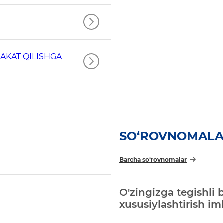
AKAT QILISHGA
SO‘ROVNOMAL
Barcha so‘rovnomalar
O'zingizga tegishli 
xususiylashtirish i