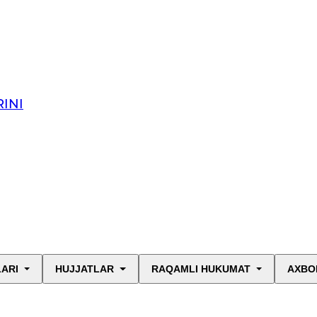
INI
LARI
HUJJATLAR
RAQAMLI HUKUMAT
AXBO