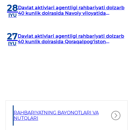
28
Davlat aktivlari agentligi rahbariyati dolzarb
40 kunlik doirasida Navoiy viloyatida
IYU
o‘rganish o‘tkazdi
27
Davlat aktivlari agentligi rahbariyati dolzarb
40 kunlik doirasida Qoraqalpog‘iston
IYU
Respublikasida o‘rganish o‘tkazmoqda
RAHBARIYATNING BAYONOTLARI VA
NUTQLARI