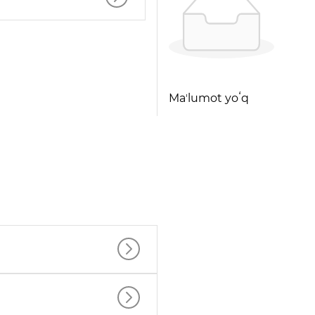
Maʼlumot yoʻq