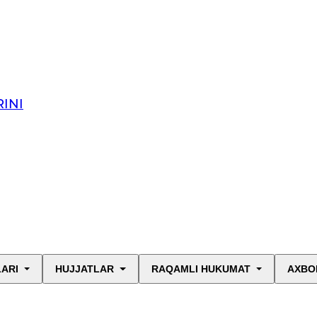
INI
LARI
HUJJATLAR
RAQAMLI HUKUMAT
AXBO