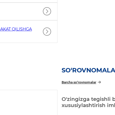
AKAT QILISHGA
SO‘ROVNOMAL
Barcha so‘rovnomalar
O'zingizga tegishli 
xususiylashtirish i