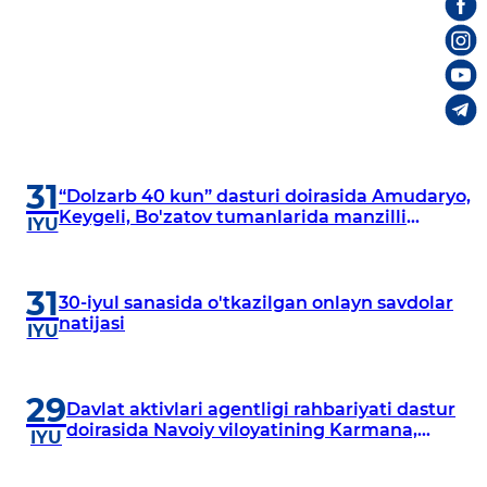
31
“Dolzarb 40 kun” dasturi doirasida Amudaryo,
Keygeli, Bo'zatov tumanlarida manzilli
IYU
o‘rganishlar olib borildi
31
30-iyul sanasida o'tkazilgan onlayn savdolar
natijasi
IYU
29
Davlat aktivlari agentligi rahbariyati dastur
doirasida Navoiy viloyatining Karmana,
IYU
Navbahor, Xatirchi va Nurota tumanlarida
o‘rganish o‘tkazmoqda