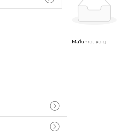
Maʼlumot yoʻq