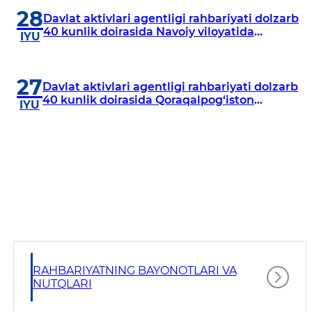
28
Davlat aktivlari agentligi rahbariyati dolzarb
40 kunlik doirasida Navoiy viloyatida
IYU
o‘rganish o‘tkazdi
27
Davlat aktivlari agentligi rahbariyati dolzarb
40 kunlik doirasida Qoraqalpog‘iston
IYU
Respublikasida o‘rganish o‘tkazmoqda
RAHBARIYATNING BAYONOTLARI VA
NUTQLARI