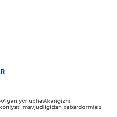
AR
bo'lgan yer uchastkangizni
mkoniyati mavjudligidan xabardormisiz