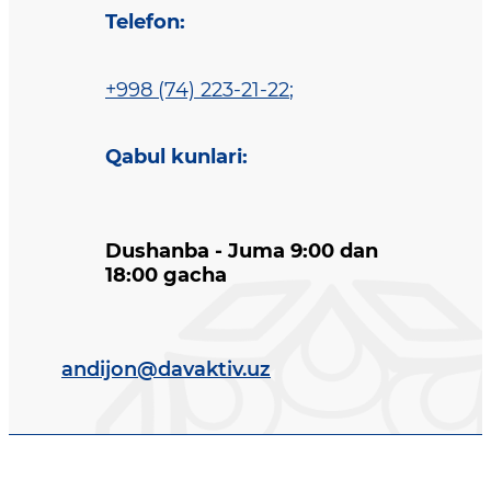
Telefon
:
+998 (74) 223-21-22
;
Qabul kunlari
:
Dushanba - Juma 9:00 dan
18:00 gacha
andijon@davaktiv.uz