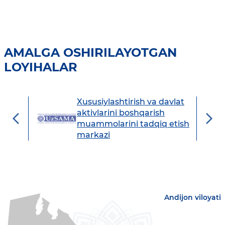
AMALGA OSHIRILAYOTGAN
LOYIHALAR
Xususiylashtirish va davlat
avdo
aktivlarini boshqarish
muammolarini tadqiq etish
markazi
Andijon viloyati