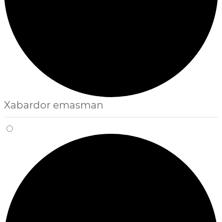
Xabardor emasman