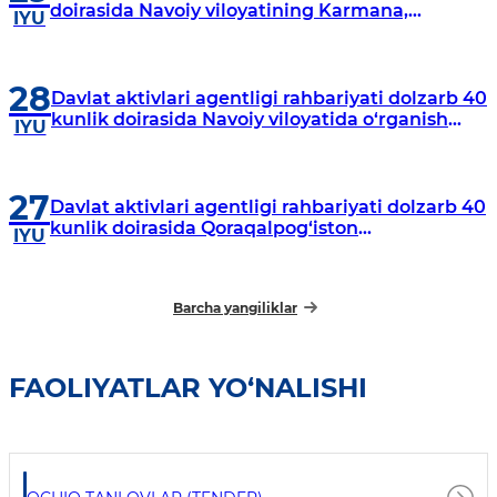
doirasida Navoiy viloyatining Karmana,
IYU
Navbahor, Xatirchi va Nurota tumanlarida
o‘rganish o‘tkazmoqda
28
Davlat aktivlari agentligi rahbariyati dolzarb 40
kunlik doirasida Navoiy viloyatida o‘rganish
IYU
o‘tkazdi
27
Davlat aktivlari agentligi rahbariyati dolzarb 40
kunlik doirasida Qoraqalpog‘iston
IYU
Respublikasida o‘rganish o‘tkazmoqda
Barcha yangiliklar
FAOLIYATLAR YO‘NALISHI