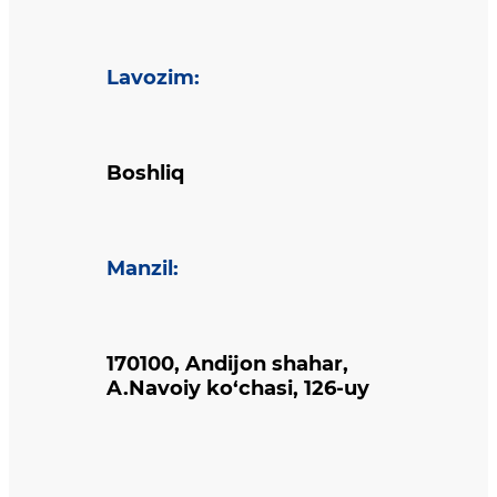
Lavozim
:
Boshliq
Manzil
:
170100, Andijon shahar,
A.Navoiy ko‘chasi, 126-uy