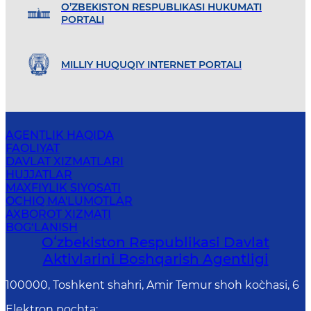
O’ZBEKISTON RESPUBLIKASI HUKUMATI
PORTALI
MILLIY HUQUQIY INTERNET PORTALI
AGENTLIK HAQIDA
FAOLIYAT
DAVLAT XIZMATLARI
HUJJATLAR
MAXFIYLIK SIYOSATI
OCHIQ MA'LUMOTLAR
AXBOROT XIZMATI
BOG‘LANISH
Oʻzbekiston Respublikasi Davlat
Aktivlarini Boshqarish Agentligi
100000, Toshkent shahri, Amir Temur shoh ko`chasi, 6
Elektron pochta
: