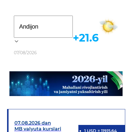
Davlat dasturi
+21.6
Ob-havo
07/08/2026
07.08.2026 dan
MB valyuta kurslari
1
USD
=
11915.64