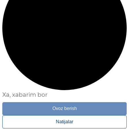
Xa, xabarim bor
Ovoz berish
Natijalar