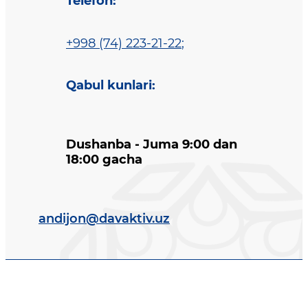
Telefon
:
+998 (74) 223-21-22
;
Qabul kunlari
:
Dushanba - Juma 9:00 dan
18:00 gacha
andijon@davaktiv.uz