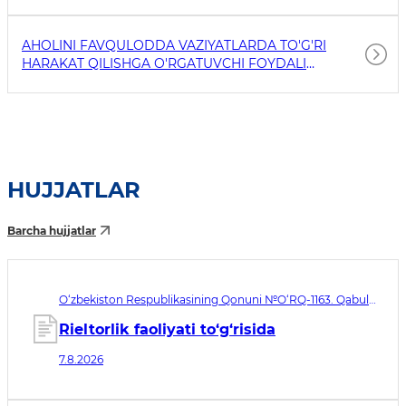
AHOLINI FAVQULODDA VAZIYATLARDA TO'G'RI
HARAKAT QILISHGA O'RGATUVCHI FOYDALI
HAVOLALAR
HUJJATLAR
Barcha hujjatlar
O‘zbekiston Respublikasining Qonuni №O‘RQ-1163. Qabul
qilingan sana 07.08.2026. Kuchga kirish sanasi 08.11.2026
Rieltorlik faoliyati to‘g‘risida
7.8.2026