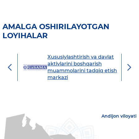
AMALGA OSHIRILAYOTGAN
LOYIHALAR
Xususiylashtirish va davlat
avdo
aktivlarini boshqarish
muammolarini tadqiq etish
markazi
Andijon viloyati