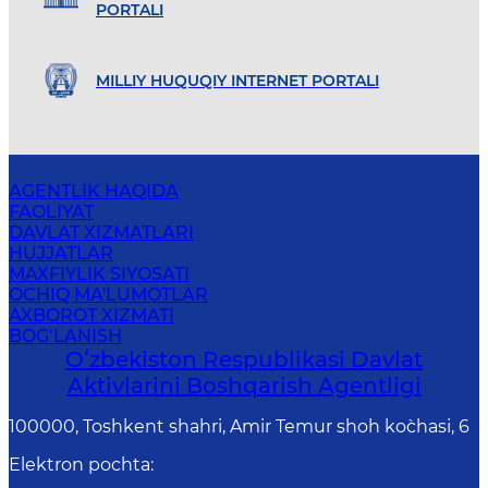
PORTALI
MILLIY HUQUQIY INTERNET PORTALI
AGENTLIK HAQIDA
FAOLIYAT
DAVLAT XIZMATLARI
HUJJATLAR
MAXFIYLIK SIYOSATI
OCHIQ MA'LUMOTLAR
AXBOROT XIZMATI
BOG‘LANISH
Oʻzbekiston Respublikasi Davlat
Aktivlarini Boshqarish Agentligi
100000, Toshkent shahri, Amir Temur shoh ko`chasi, 6
Elektron pochta
: