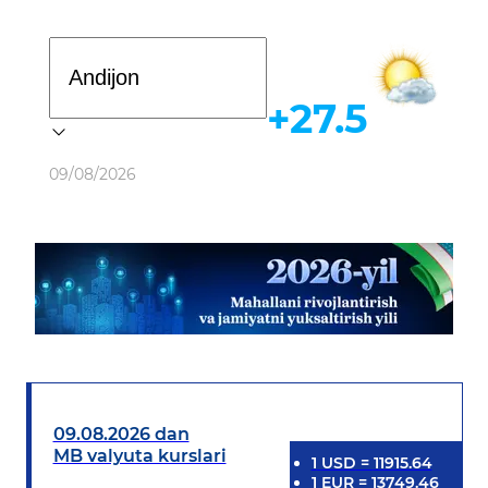
Davlat dasturi
+27.5
Ob-havo
09/08/2026
09.08.2026 dan
MB valyuta kurslari
1
USD
=
11915.64
1
EUR
=
13749.46