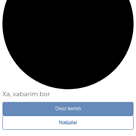
Xa, xabarim bor
Ovoz berish
Natijalar