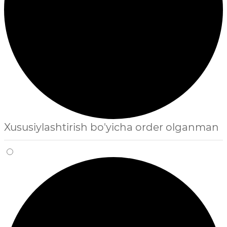
Xususiylashtirish bo'yicha order olganman