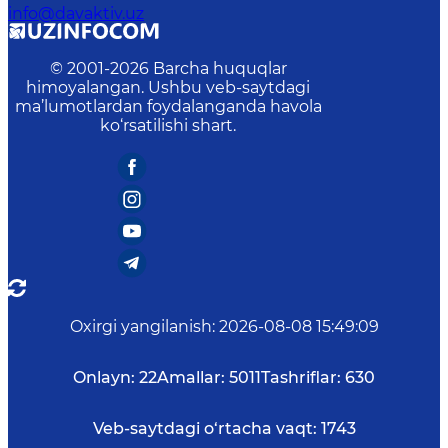
info@davaktiv.uz
© 2001-
2026
Barcha huquqlar
himoyalangan. Ushbu veb-saytdagi
ma’lumotlardan foydalanganda havola
ko‘rsatilishi shart.
Oxirgi yangilanish
:
2026-08-08 15:49:09
Onlayn:
22
Amallar:
5011
Tashriflar:
630
Veb-saytdagi o‘rtacha vaqt:
1743