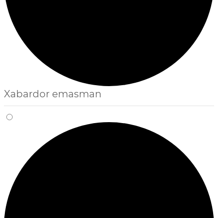
Xabardor emasman