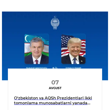
07
AVGUST
O‘zbekiston va AQSh Prezidentlari ikki
tomonlama munosabatlarni yanada
mustahkamlash istiqbollarini