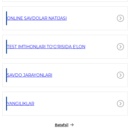
ONLINE SAVDOLAR NATIJASI
TEST IMTIHONLARI TO'G'RISIDA E'LON
SAVDO JARAYONLARI
YANGILIKLAR
Batafsil