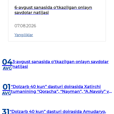
6-avgust sanasida o'tkazilgan onlayn
savdolar natijasi
07.08.2026
Yangiliklar
04
3-avgust sanasida o'tkazilgan onlayn savdolar
natijasi
AVG
01
“Dolzarb 40 kun” dasturi doirasida Xatirchi
tumanining “Qoracha”, “Nayman”, “A.Navoiy” va
AVG
“Damariq” mahallalarida manzilli o‘rganishlar
olib borildi
31
“Dolzarb 40 kun” dasturi doirasida Amudaryo,