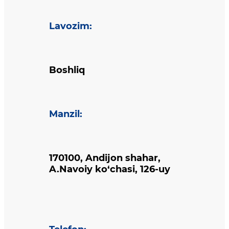
Lavozim
:
Boshliq
Manzil
:
170100, Andijon shahar,
A.Navoiy ko‘chasi, 126-uy