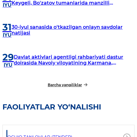
Keygeli, Bo'zatov tumanlarida manzilli
IYU
o‘rganishlar olib borildi
31
30-iyul sanasida o'tkazilgan onlayn savdolar
natijasi
IYU
29
Davlat aktivlari agentligi rahbariyati dastur
doirasida Navoiy viloyatining Karmana,
IYU
Navbahor, Xatirchi va Nurota tumanlarida
o‘rganish o‘tkazmoqda
Barcha yangiliklar
FAOLIYATLAR YO‘NALISHI