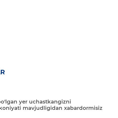
AR
bo'lgan yer uchastkangizni
mkoniyati mavjudligidan xabardormisiz