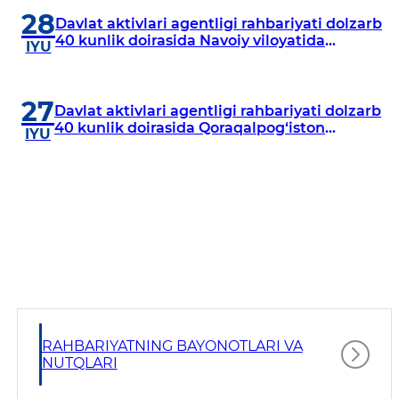
28
Davlat aktivlari agentligi rahbariyati dolzarb
40 kunlik doirasida Navoiy viloyatida
IYU
o‘rganish o‘tkazdi
27
Davlat aktivlari agentligi rahbariyati dolzarb
40 kunlik doirasida Qoraqalpog‘iston
IYU
Respublikasida o‘rganish o‘tkazmoqda
RAHBARIYATNING BAYONOTLARI VA
NUTQLARI