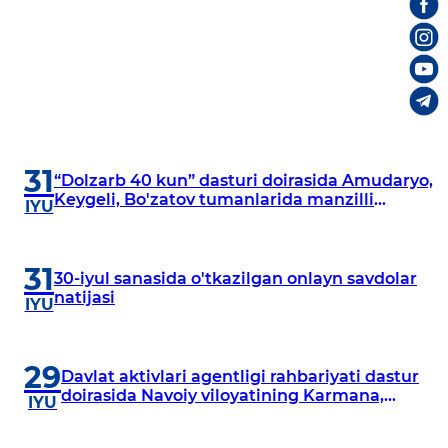
31
“Dolzarb 40 kun” dasturi doirasida Amudaryo,
Keygeli, Bo'zatov tumanlarida manzilli
IYU
o‘rganishlar olib borildi
31
30-iyul sanasida o'tkazilgan onlayn savdolar
natijasi
IYU
29
Davlat aktivlari agentligi rahbariyati dastur
doirasida Navoiy viloyatining Karmana,
IYU
Navbahor, Xatirchi va Nurota tumanlarida
o‘rganish o‘tkazmoqda