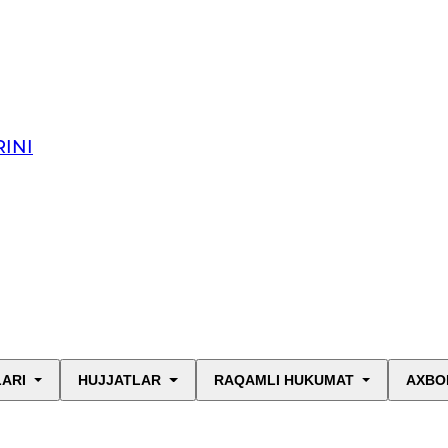
INI
LARI
HUJJATLAR
RAQAMLI HUKUMAT
AXBO