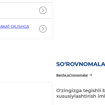
AKAT QILISHGA
SO‘ROVNOMAL
Barcha so‘rovnomalar
O'zingizga tegishli 
xususiylashtirish i