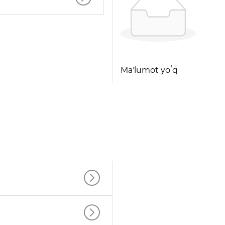
Maʼlumot yoʻq