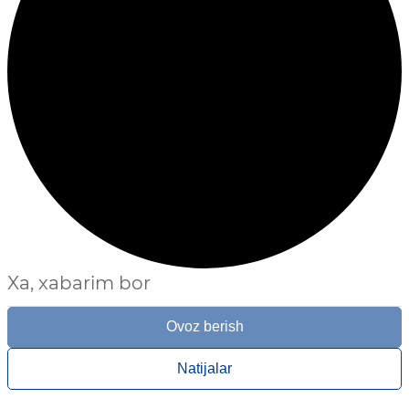
Xa, xabarim bor
Ovoz berish
Natijalar