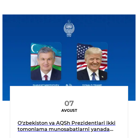
07
AVGUST
O‘zbekiston va AQSh Prezidentlari ikki
tomonlama munosabatlarni yanada
mustahkamlash istiqbollarini