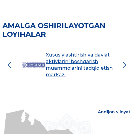
AMALGA OSHIRILAYOTGAN
LOYIHALAR
Xususiylashtirish va davlat
avdo
aktivlarini boshqarish
muammolarini tadqiq etish
markazi
Andijon viloyati