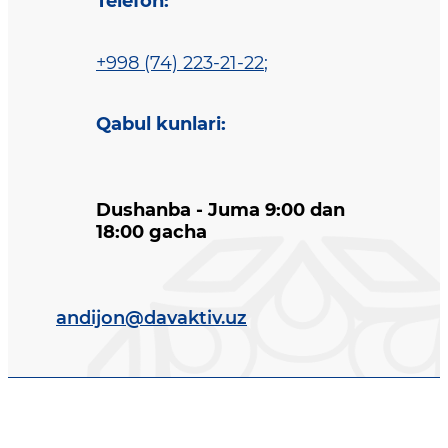
Telefon
:
+998 (74) 223-21-22
;
Qabul kunlari
:
Dushanba - Juma 9:00 dan
18:00 gacha
andijon@davaktiv.uz