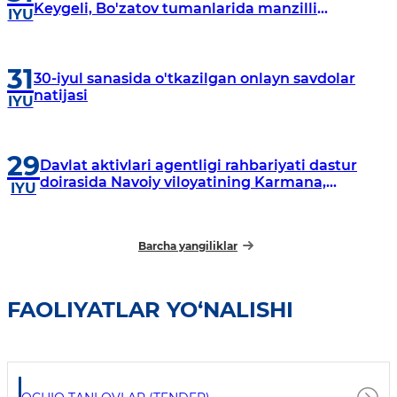
Keygeli, Bo'zatov tumanlarida manzilli
IYU
o‘rganishlar olib borildi
31
30-iyul sanasida o'tkazilgan onlayn savdolar
natijasi
IYU
29
Davlat aktivlari agentligi rahbariyati dastur
doirasida Navoiy viloyatining Karmana,
IYU
Navbahor, Xatirchi va Nurota tumanlarida
o‘rganish o‘tkazmoqda
Barcha yangiliklar
FAOLIYATLAR YO‘NALISHI