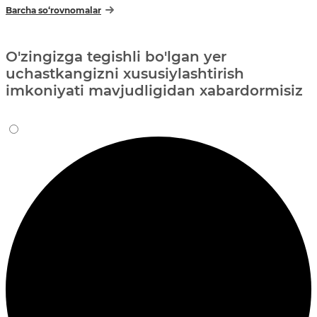
Barcha so‘rovnomalar
O'zingizga tegishli bo'lgan yer
uchastkangizni xususiylashtirish
imkoniyati mavjudligidan xabardormisiz