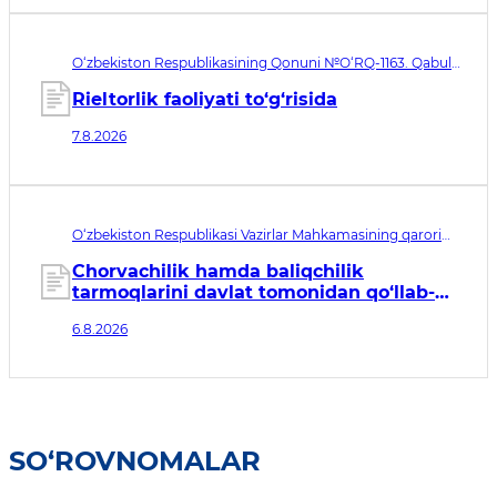
O‘zbekiston Respublikasining Qonuni №O‘RQ-1163. Qabul
qilingan sana 07.08.2026. Kuchga kirish sanasi 08.11.2026
Rieltorlik faoliyati to‘g‘risida
7.8.2026
O‘zbekiston Respublikasi Vazirlar Mahkamasining qarori
№435. Qabul qilingan sana 06.08.2026. Kuchga kirish
sanasi 07.08.2026
Chorvachilik hamda baliqchilik
tarmoqlarini davlat tomonidan qo‘llab-
quvvatlashning qo‘shimcha chora-
6.8.2026
tadbirlari to‘g‘risida
SO‘ROVNOMALAR