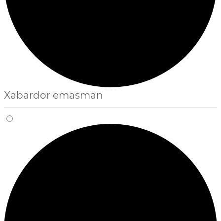
Xabardor emasman