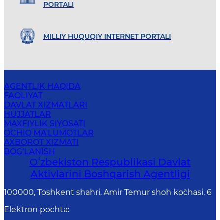
PORTALI
MILLIY HUQUQIY INTERNET PORTALI
AGENTLIK HAQIDA
FAOLIYAT
DAVLAT XIZMATLARI
HUJJATLAR
MAXFIYLIK SIYOSATI
OCHIQ MA'LUMOTLAR
AXBOROT XIZMATI
BOG‘LANISH
Oʻzbekiston Respublikasi Davlat
Aktivlarini Boshqarish Agentligi
100000, Toshkent shahri, Amir Temur shoh ko`chasi, 6
Elektron pochta
: