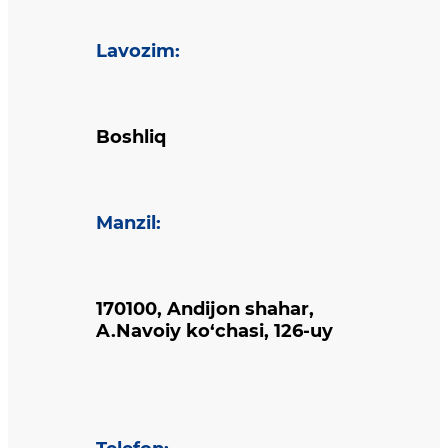
Lavozim
:
Boshliq
Manzil
:
170100, Andijon shahar,
A.Navoiy ko‘chasi, 126-uy