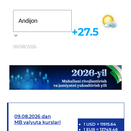
Davlat dasturi
+27.5
Ob-havo
09/08/2026
09.08.2026 dan
MB valyuta kurslari
1
USD
=
11915.64
1
EUR
=
13749.46