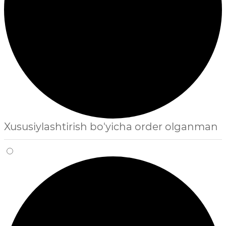
Xususiylashtirish bo'yicha order olganman