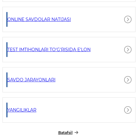
ONLINE SAVDOLAR NATIJASI
TEST IMTIHONLARI TO'G'RISIDA E'LON
SAVDO JARAYONLARI
YANGILIKLAR
Batafsil