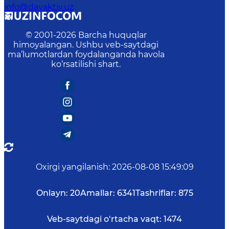
info@davaktiv.uz
© 2001-
2026
Barcha huquqlar
himoyalangan. Ushbu veb-saytdagi
ma’lumotlardan foydalanganda havola
ko‘rsatilishi shart.
Oxirgi yangilanish
:
2026-08-08 15:49:09
Onlayn:
20
Amallar:
6341
Tashriflar:
875
Veb-saytdagi o‘rtacha vaqt:
1474