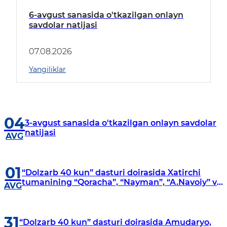
6-avgust sanasida o'tkazilgan onlayn
savdolar natijasi
07.08.2026
Yangiliklar
04
3-avgust sanasida o'tkazilgan onlayn savdolar
natijasi
AVG
01
“Dolzarb 40 kun” dasturi doirasida Xatirchi
tumanining “Qoracha”, “Nayman”, “A.Navoiy” va
AVG
“Damariq” mahallalarida manzilli o‘rganishlar
olib borildi
31
“Dolzarb 40 kun” dasturi doirasida Amudaryo,