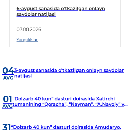
6-avgust sanasida o'tkazilgan onlayn
savdolar natijasi
07.08.2026
Yangiliklar
04
3-avgust sanasida o'tkazilgan onlayn savdolar
natijasi
AVG
01
“Dolzarb 40 kun” dasturi doirasida Xatirchi
tumanining “Qoracha”, “Nayman”, “A.Navoiy” va
AVG
“Damariq” mahallalarida manzilli o‘rganishlar
olib borildi
31
“Dolzarb 40 kun” dasturi doirasida Amudaryo,