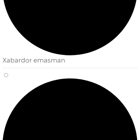
Xabardor emasman