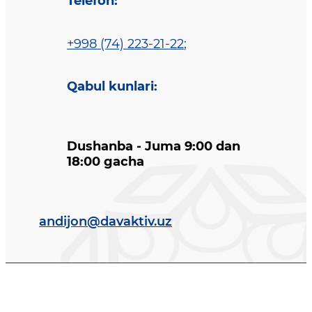
Telefon
:
+998 (74) 223-21-22
;
Qabul kunlari
:
Dushanba - Juma 9:00 dan
18:00 gacha
andijon@davaktiv.uz