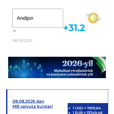
Davlat dasturi
+31.2
Ob-havo
08/08/2026
08.08.2026 dan
MB valyuta kurslari
1
USD
=
11915.64
1
EUR
=
13749.46