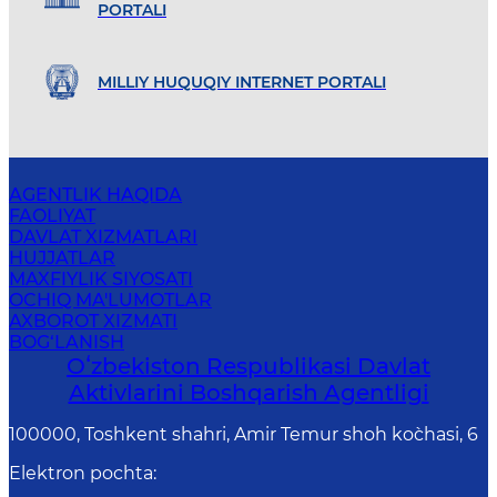
PORTALI
MILLIY HUQUQIY INTERNET PORTALI
AGENTLIK HAQIDA
FAOLIYAT
DAVLAT XIZMATLARI
HUJJATLAR
MAXFIYLIK SIYOSATI
OCHIQ MA'LUMOTLAR
AXBOROT XIZMATI
BOG‘LANISH
Oʻzbekiston Respublikasi Davlat
Aktivlarini Boshqarish Agentligi
100000, Toshkent shahri, Amir Temur shoh ko`chasi, 6
Elektron pochta
: