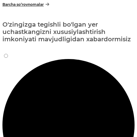
Barcha so‘rovnomalar
O'zingizga tegishli bo'lgan yer
uchastkangizni xususiylashtirish
imkoniyati mavjudligidan xabardormisiz