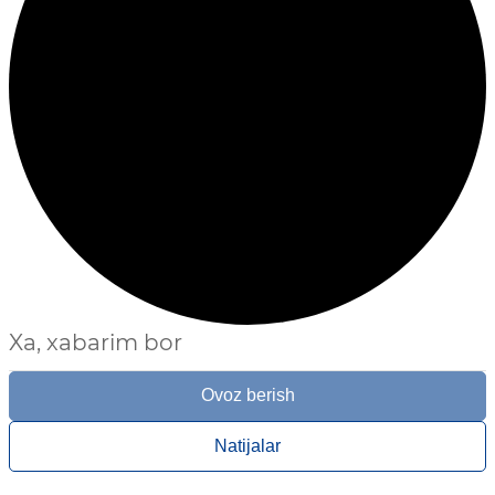
Xa, xabarim bor
Ovoz berish
Natijalar