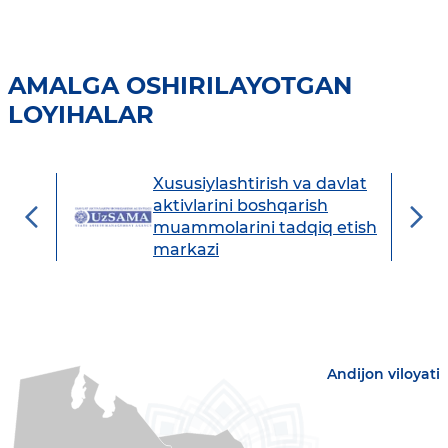
AMALGA OSHIRILAYOTGAN
LOYIHALAR
Xususiylashtirish va davlat
avdo
aktivlarini boshqarish
muammolarini tadqiq etish
markazi
Andijon viloyati