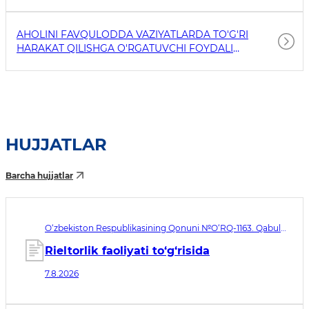
AHOLINI FAVQULODDA VAZIYATLARDA TO'G'RI
HARAKAT QILISHGA O'RGATUVCHI FOYDALI
HAVOLALAR
HUJJATLAR
Barcha hujjatlar
O‘zbekiston Respublikasining Qonuni №O‘RQ-1163. Qabul
qilingan sana 07.08.2026. Kuchga kirish sanasi 08.11.2026
Rieltorlik faoliyati to‘g‘risida
7.8.2026