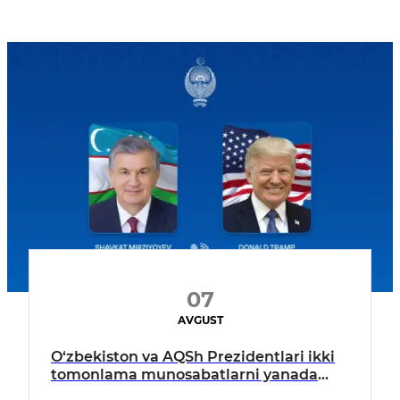
07
AVGUST
O‘zbekiston va AQSh Prezidentlari ikki
tomonlama munosabatlarni yanada
mustahkamlash istiqbollarini