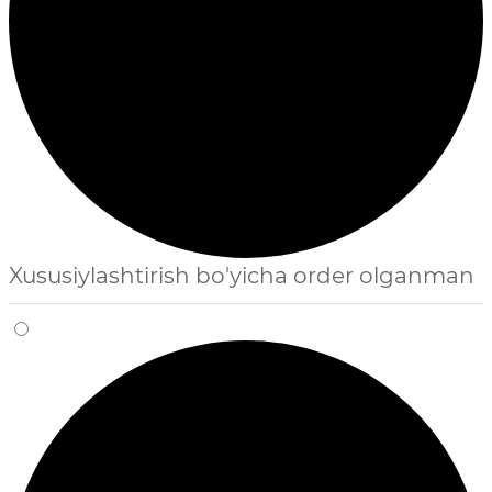
Xususiylashtirish bo'yicha order olganman