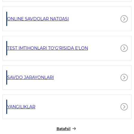
ONLINE SAVDOLAR NATIJASI
TEST IMTIHONLARI TO'G'RISIDA E'LON
SAVDO JARAYONLARI
YANGILIKLAR
Batafsil