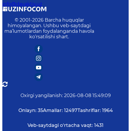
info@davaktiv.uz
© 2001-
2026
Barcha huquqlar
himoyalangan. Ushbu veb-saytdagi
ma’lumotlardan foydalanganda havola
ko‘rsatilishi shart.
Oxirgi yangilanish
:
2026-08-08 15:49:09
Onlayn:
35
Amallar:
12497
Tashriflar:
1964
Veb-saytdagi o‘rtacha vaqt:
1431