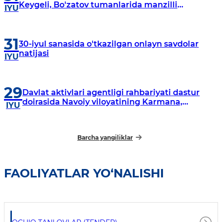
Keygeli, Bo'zatov tumanlarida manzilli
IYU
o‘rganishlar olib borildi
31
30-iyul sanasida o'tkazilgan onlayn savdolar
natijasi
IYU
29
Davlat aktivlari agentligi rahbariyati dastur
doirasida Navoiy viloyatining Karmana,
IYU
Navbahor, Xatirchi va Nurota tumanlarida
o‘rganish o‘tkazmoqda
Barcha yangiliklar
FAOLIYATLAR YO‘NALISHI