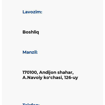
Lavozim
:
Boshliq
Manzil
:
170100, Andijon shahar,
A.Navoiy ko‘chasi, 126-uy