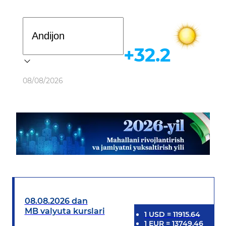
Davlat dasturi
+32.2
Ob-havo
08/08/2026
08.08.2026 dan
MB valyuta kurslari
1
USD
=
11915.64
1
EUR
=
13749.46