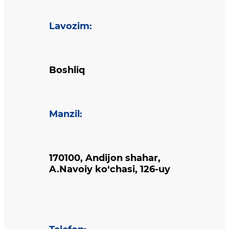
Lavozim
:
Boshliq
Manzil
:
170100, Andijon shahar,
A.Navoiy ko‘chasi, 126-uy