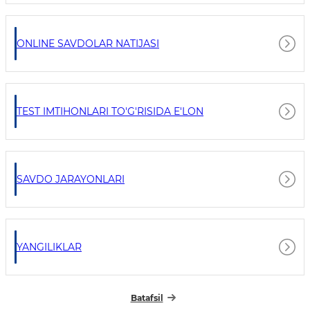
ONLINE SAVDOLAR NATIJASI
TEST IMTIHONLARI TO'G'RISIDA E'LON
SAVDO JARAYONLARI
YANGILIKLAR
Batafsil