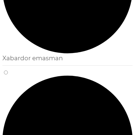
Xabardor emasman