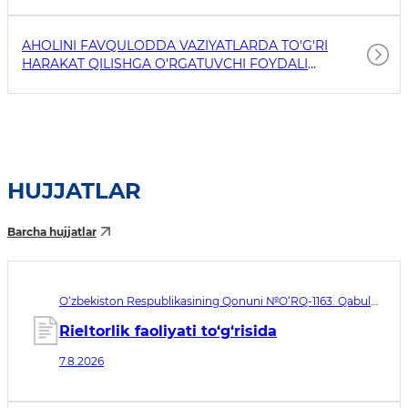
AHOLINI FAVQULODDA VAZIYATLARDA TO'G'RI
HARAKAT QILISHGA O'RGATUVCHI FOYDALI
HAVOLALAR
HUJJATLAR
Barcha hujjatlar
O‘zbekiston Respublikasining Qonuni №O‘RQ-1163. Qabul
qilingan sana 07.08.2026. Kuchga kirish sanasi 08.11.2026
Rieltorlik faoliyati to‘g‘risida
7.8.2026