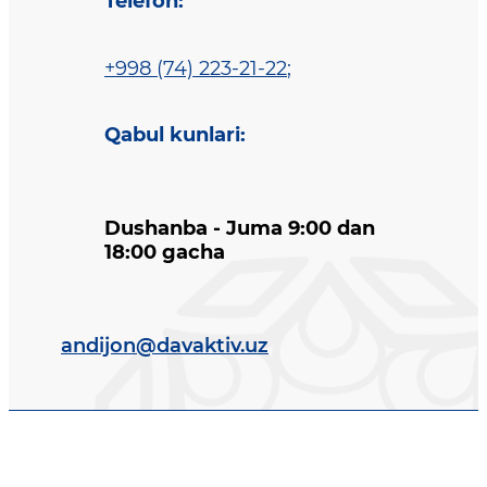
Telefon
:
+998 (74) 223-21-22
;
Qabul kunlari
:
Dushanba - Juma 9:00 dan
18:00 gacha
andijon@davaktiv.uz