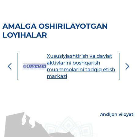
AMALGA OSHIRILAYOTGAN
LOYIHALAR
Xususiylashtirish va davlat
avdo
aktivlarini boshqarish
muammolarini tadqiq etish
markazi
Andijon viloyati