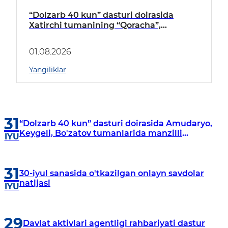
“Dolzarb 40 kun” dasturi doirasida
Xatirchi tumanining “Qoracha”,
“Nayman”, “A.Navoiy” va “Damariq”
mahallalarida manzilli o‘rganishlar olib
01.08.2026
borildi
Yangiliklar
31
“Dolzarb 40 kun” dasturi doirasida Amudaryo,
Keygeli, Bo'zatov tumanlarida manzilli
IYU
o‘rganishlar olib borildi
31
30-iyul sanasida o'tkazilgan onlayn savdolar
natijasi
IYU
29
Davlat aktivlari agentligi rahbariyati dastur