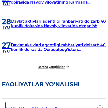
doirasida Navoiy viloyatining Karmana,
IYU
Navbahor, Xatirchi va Nurota tumanlarida
o‘rganish o‘tkazmoqda
28
Davlat aktivlari agentligi rahbariyati dolzarb 40
kunlik doirasida Navoiy viloyatida o‘rganish
IYU
o‘tkazdi
27
Davlat aktivlari agentligi rahbariyati dolzarb 40
kunlik doirasida Qoraqalpog‘iston
IYU
Respublikasida o‘rganish o‘tkazmoqda
Barcha yangiliklar
FAOLIYATLAR YO‘NALISHI