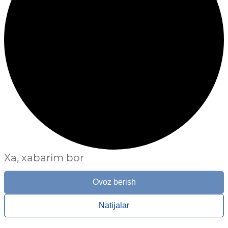
Xa, xabarim bor
Ovoz berish
Natijalar