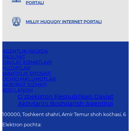
PORTALI
MILLIY HUQUQIY INTERNET PORTALI
AGENTLIK HAQIDA
FAOLIYAT
DAVLAT XIZMATLARI
HUJJATLAR
MAXFIYLIK SIYOSATI
OCHIQ MA'LUMOTLAR
AXBOROT XIZMATI
BOG‘LANISH
Oʻzbekiston Respublikasi Davlat
Aktivlarini Boshqarish Agentligi
100000, Toshkent shahri, Amir Temur shoh ko`chasi, 6
Elektron pochta
: