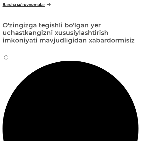
Barcha so‘rovnomalar
O'zingizga tegishli bo'lgan yer
uchastkangizni xususiylashtirish
imkoniyati mavjudligidan xabardormisiz