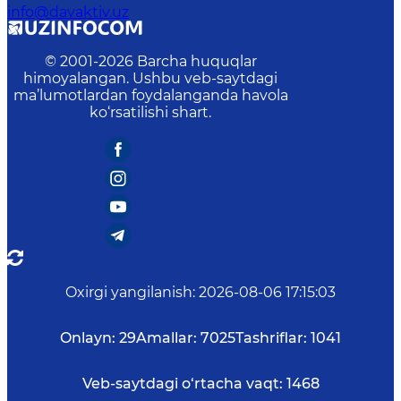
info@davaktiv.uz
© 2001-
2026
Barcha huquqlar
himoyalangan. Ushbu veb-saytdagi
ma’lumotlardan foydalanganda havola
ko‘rsatilishi shart.
Oxirgi yangilanish
:
2026-08-06 17:15:03
Onlayn:
29
Amallar:
7025
Tashriflar:
1041
Veb-saytdagi o‘rtacha vaqt:
1468