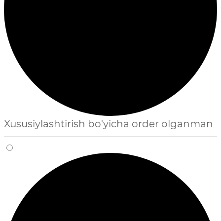
Xususiylashtirish bo'yicha order olganman