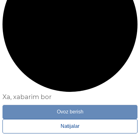
Xa, xabarim bor
Ovoz berish
Natijalar