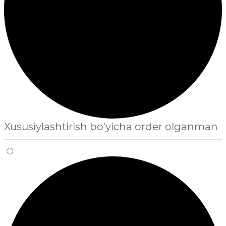
Xususiylashtirish bo'yicha order olganman