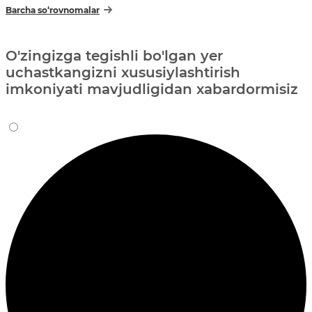
Barcha so‘rovnomalar
O'zingizga tegishli bo'lgan yer
uchastkangizni xususiylashtirish
imkoniyati mavjudligidan xabardormisiz