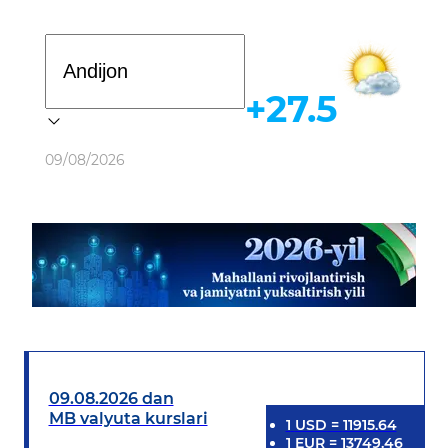
Davlat dasturi
+27.5
Ob-havo
09/08/2026
09.08.2026 dan
MB valyuta kurslari
1
USD
=
11915.64
1
EUR
=
13749.46