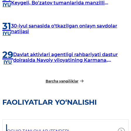
Keygeli, Bo'zatov tumanlarida manzilli
IYU
o‘rganishlar olib borildi
31
30-iyul sanasida o'tkazilgan onlayn savdolar
natijasi
IYU
29
Davlat aktivlari agentligi rahbariyati dastur
doirasida Navoiy viloyatining Karmana,
IYU
Navbahor, Xatirchi va Nurota tumanlarida
o‘rganish o‘tkazmoqda
Barcha yangiliklar
FAOLIYATLAR YO‘NALISHI