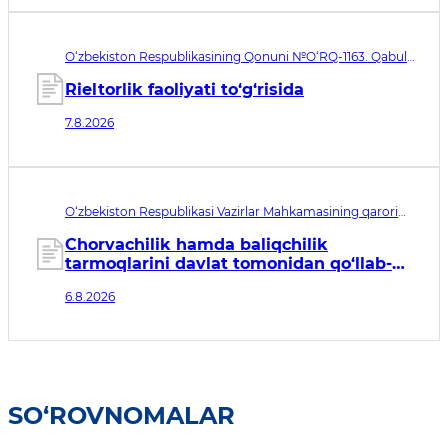
O‘zbekiston Respublikasining Qonuni №O‘RQ-1163. Qabul
qilingan sana 07.08.2026. Kuchga kirish sanasi 08.11.2026
Rieltorlik faoliyati to‘g‘risida
7.8.2026
O‘zbekiston Respublikasi Vazirlar Mahkamasining qarori
№435. Qabul qilingan sana 06.08.2026. Kuchga kirish
sanasi 07.08.2026
Chorvachilik hamda baliqchilik
tarmoqlarini davlat tomonidan qo‘llab-
quvvatlashning qo‘shimcha chora-
6.8.2026
tadbirlari to‘g‘risida
SO‘ROVNOMALAR