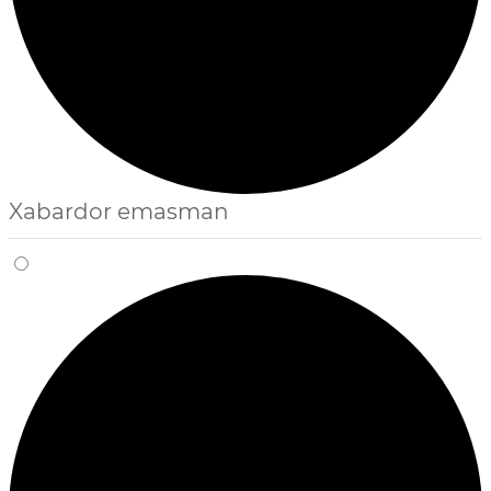
Xabardor emasman