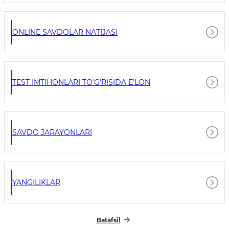
ONLINE SAVDOLAR NATIJASI
TEST IMTIHONLARI TO'G'RISIDA E'LON
SAVDO JARAYONLARI
YANGILIKLAR
Batafsil