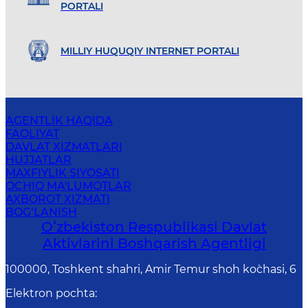
PORTALI
MILLIY HUQUQIY INTERNET PORTALI
AGENTLIK HAQIDA
FAOLIYAT
DAVLAT XIZMATLARI
HUJJATLAR
MAXFIYLIK SIYOSATI
OCHIQ MA'LUMOTLAR
AXBOROT XIZMATI
BOG‘LANISH
Oʻzbekiston Respublikasi Davlat
Aktivlarini Boshqarish Agentligi
100000, Toshkent shahri, Amir Temur shoh ko`chasi, 6
Elektron pochta
: