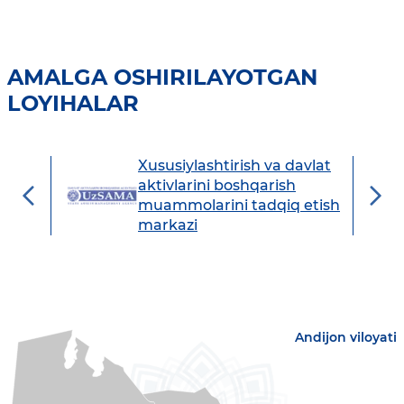
AMALGA OSHIRILAYOTGAN
LOYIHALAR
Xususiylashtirish va davlat
avdo
aktivlarini boshqarish
muammolarini tadqiq etish
markazi
Andijon viloyati