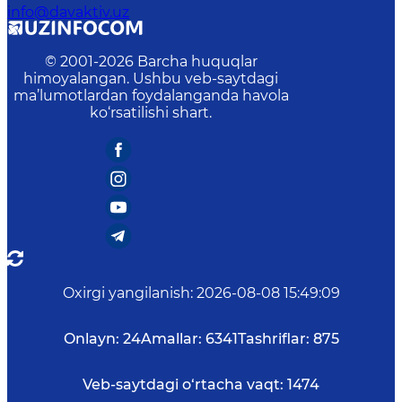
info@davaktiv.uz
© 2001-
2026
Barcha huquqlar
himoyalangan. Ushbu veb-saytdagi
ma’lumotlardan foydalanganda havola
ko‘rsatilishi shart.
Oxirgi yangilanish
:
2026-08-08 15:49:09
Onlayn:
24
Amallar:
6341
Tashriflar:
875
Veb-saytdagi o‘rtacha vaqt:
1474