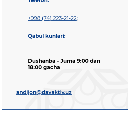
Telefon
:
+998 (74) 223-21-22
;
Qabul kunlari
:
Dushanba - Juma 9:00 dan
18:00 gacha
andijon@davaktiv.uz