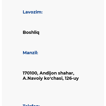
Lavozim
:
Boshliq
Manzil
:
170100, Andijon shahar,
A.Navoiy ko‘chasi, 126-uy