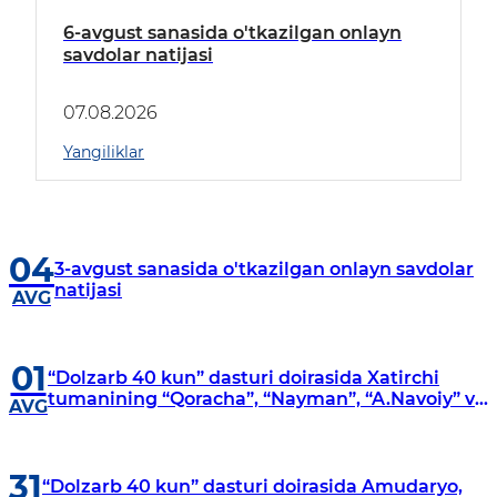
6-avgust sanasida o'tkazilgan onlayn
savdolar natijasi
07.08.2026
Yangiliklar
04
3-avgust sanasida o'tkazilgan onlayn savdolar
natijasi
AVG
01
“Dolzarb 40 kun” dasturi doirasida Xatirchi
tumanining “Qoracha”, “Nayman”, “A.Navoiy” va
AVG
“Damariq” mahallalarida manzilli o‘rganishlar
olib borildi
31
“Dolzarb 40 kun” dasturi doirasida Amudaryo,