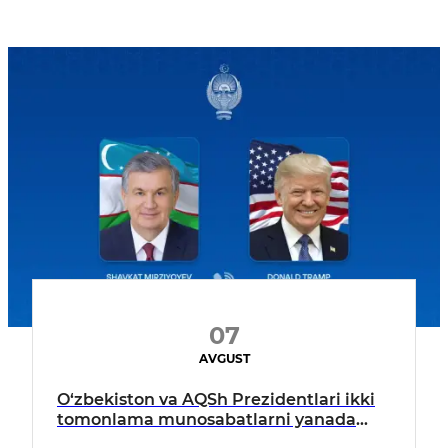
07
AVGUST
O‘zbekiston va AQSh Prezidentlari ikki
tomonlama munosabatlarni yanada
mustahkamlash istiqbollarini