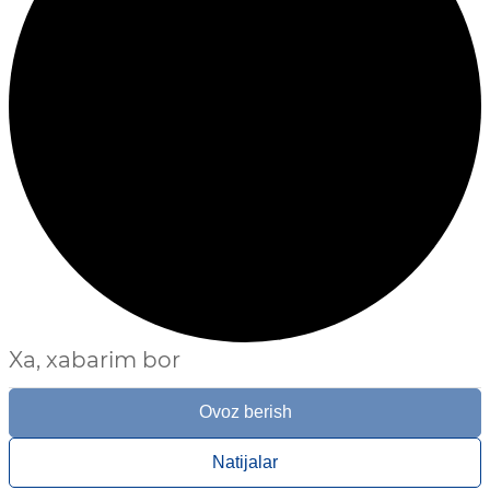
Xa, xabarim bor
Ovoz berish
Natijalar