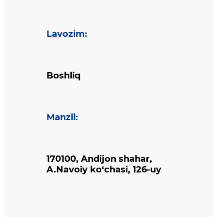
Lavozim
:
Boshliq
Manzil
:
170100, Andijon shahar,
A.Navoiy ko‘chasi, 126-uy