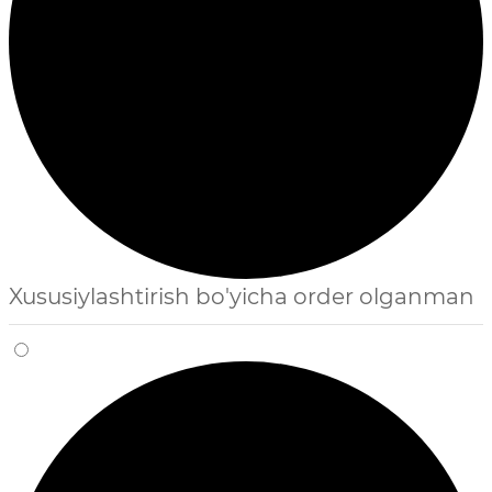
Xususiylashtirish bo'yicha order olganman