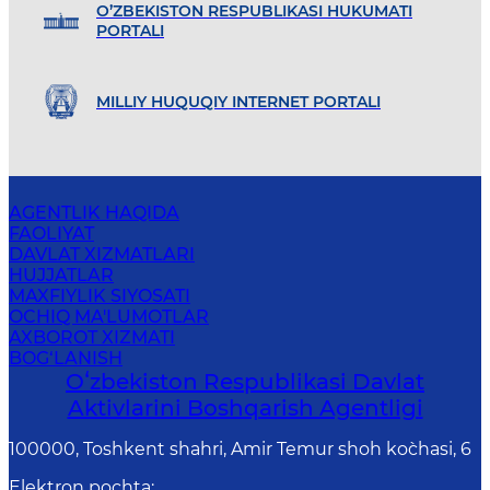
O’ZBEKISTON RESPUBLIKASI HUKUMATI
PORTALI
MILLIY HUQUQIY INTERNET PORTALI
AGENTLIK HAQIDA
FAOLIYAT
DAVLAT XIZMATLARI
HUJJATLAR
MAXFIYLIK SIYOSATI
OCHIQ MA'LUMOTLAR
AXBOROT XIZMATI
BOG‘LANISH
Oʻzbekiston Respublikasi Davlat
Aktivlarini Boshqarish Agentligi
100000, Toshkent shahri, Amir Temur shoh ko`chasi, 6
Elektron pochta
: