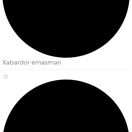
Xabardor emasman