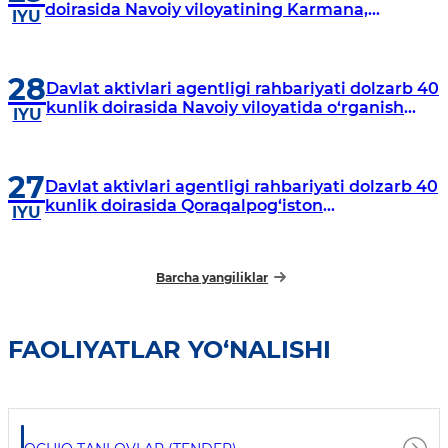
doirasida Navoiy viloyatining Karmana,
IYU
Navbahor, Xatirchi va Nurota tumanlarida
o‘rganish o‘tkazmoqda
28
Davlat aktivlari agentligi rahbariyati dolzarb 40
kunlik doirasida Navoiy viloyatida o‘rganish
IYU
o‘tkazdi
27
Davlat aktivlari agentligi rahbariyati dolzarb 40
kunlik doirasida Qoraqalpog‘iston
IYU
Respublikasida o‘rganish o‘tkazmoqda
Barcha yangiliklar
FAOLIYATLAR YO‘NALISHI