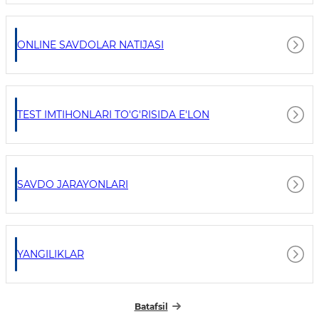
ONLINE SAVDOLAR NATIJASI
TEST IMTIHONLARI TO'G'RISIDA E'LON
SAVDO JARAYONLARI
YANGILIKLAR
Batafsil