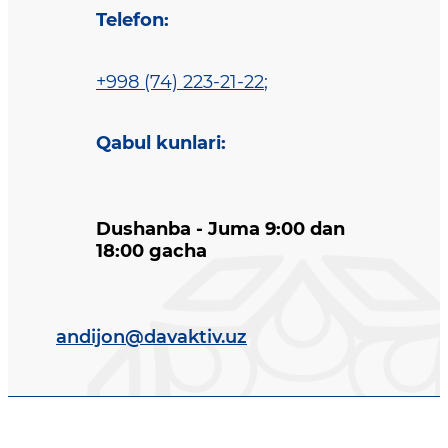
Telefon
:
+998 (74) 223-21-22
;
Qabul kunlari
:
Dushanba - Juma 9:00 dan
18:00 gacha
andijon@davaktiv.uz