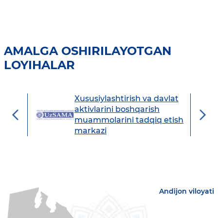
AMALGA OSHIRILAYOTGAN
LOYIHALAR
Xususiylashtirish va davlat
avdo
aktivlarini boshqarish
muammolarini tadqiq etish
markazi
Andijon viloyati