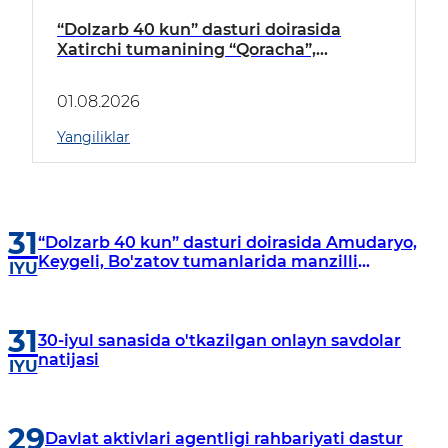
“Dolzarb 40 kun” dasturi doirasida
Xatirchi tumanining “Qoracha”,
“Nayman”, “A.Navoiy” va “Damariq”
mahallalarida manzilli o‘rganishlar olib
01.08.2026
borildi
Yangiliklar
31
“Dolzarb 40 kun” dasturi doirasida Amudaryo,
Keygeli, Bo'zatov tumanlarida manzilli
IYU
o‘rganishlar olib borildi
31
30-iyul sanasida o'tkazilgan onlayn savdolar
natijasi
IYU
29
Davlat aktivlari agentligi rahbariyati dastur