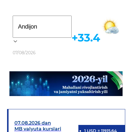
Davlat dasturi
+33.4
Ob-havo
07/08/2026
07.08.2026 dan
MB valyuta kurslari
1
USD
=
11915.64