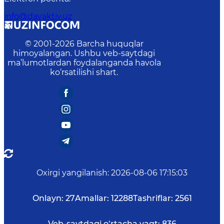
info@davaktiv.uz
© 2001-
2026
Barcha huquqlar
himoyalangan. Ushbu veb-saytdagi
ma’lumotlardan foydalanganda havola
ko‘rsatilishi shart.
Oxirgi yangilanish
:
2026-08-06 17:15:03
Onlayn:
27
Amallar:
12288
Tashriflar:
2561
Veb-saytdagi o‘rtacha vaqt:
836