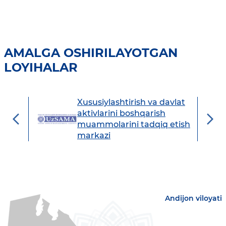
AMALGA OSHIRILAYOTGAN
LOYIHALAR
Xususiylashtirish va davlat
avdo
aktivlarini boshqarish
muammolarini tadqiq etish
markazi
Andijon viloyati