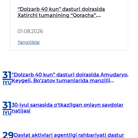
“Dolzarb 40 kun” dasturi doirasida
Xatirchi tumanining “Qoracha”,
“Nayman”, “A.Navoiy” va “Damariq”
mahallalarida manzilli o‘rganishlar olib
01.08.2026
borildi
Yangiliklar
31
“Dolzarb 40 kun” dasturi doirasida Amudaryo,
Keygeli, Bo'zatov tumanlarida manzilli
IYU
o‘rganishlar olib borildi
31
30-iyul sanasida o'tkazilgan onlayn savdolar
natijasi
IYU
29
Davlat aktivlari agentligi rahbariyati dastur