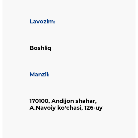
Lavozim
:
Boshliq
Manzil
:
170100, Andijon shahar,
A.Navoiy ko‘chasi, 126-uy