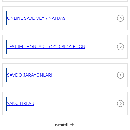
ONLINE SAVDOLAR NATIJASI
TEST IMTIHONLARI TO'G'RISIDA E'LON
SAVDO JARAYONLARI
YANGILIKLAR
Batafsil