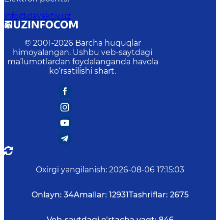
info@davaktiv.uz
© 2001-
2026
Barcha huquqlar
himoyalangan. Ushbu veb-saytdagi
ma’lumotlardan foydalanganda havola
ko‘rsatilishi shart.
Oxirgi yangilanish
:
2026-08-06 17:15:03
Onlayn:
34
Amallar:
12931
Tashriflar:
2675
Veb-saytdagi o‘rtacha vaqt:
846