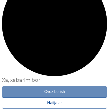
Xa, xabarim bor
Ovoz berish
Natijalar