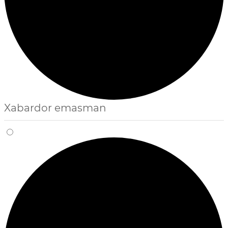
Xabardor emasman