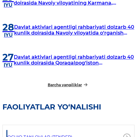
doirasida Navoiy viloyatining Karmana,
IYU
Navbahor, Xatirchi va Nurota tumanlarida
o‘rganish o‘tkazmoqda
28
Davlat aktivlari agentligi rahbariyati dolzarb 40
kunlik doirasida Navoiy viloyatida o‘rganish
IYU
o‘tkazdi
27
Davlat aktivlari agentligi rahbariyati dolzarb 40
kunlik doirasida Qoraqalpog‘iston
IYU
Respublikasida o‘rganish o‘tkazmoqda
Barcha yangiliklar
FAOLIYATLAR YO‘NALISHI