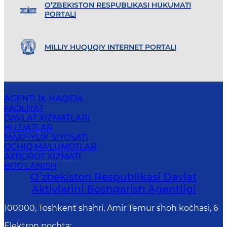
O’ZBEKISTON RESPUBLIKASI HUKUMATI
PORTALI
MILLIY HUQUQIY INTERNET PORTALI
AGENTLIK HAQIDA
FAOLIYAT
DAVLAT XIZMATLARI
HUJJATLAR
MAXFIYLIK SIYOSATI
OCHIQ MA'LUMOTLAR
AXBOROT XIZMATI
BOG‘LANISH
Oʻzbekiston Respublikasi Davlat
Aktivlarini Boshqarish Agentligi
100000, Toshkent shahri, Amir Temur shoh ko`chasi, 6
Elektron pochta
: