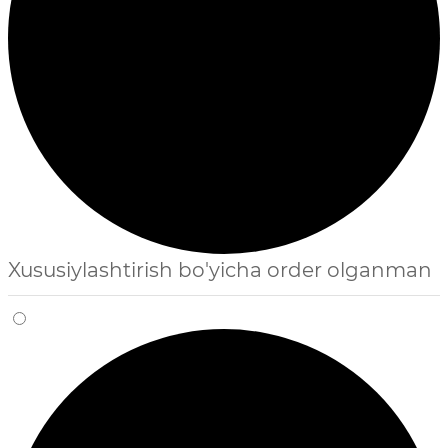
Xususiylashtirish bo'yicha order olganman