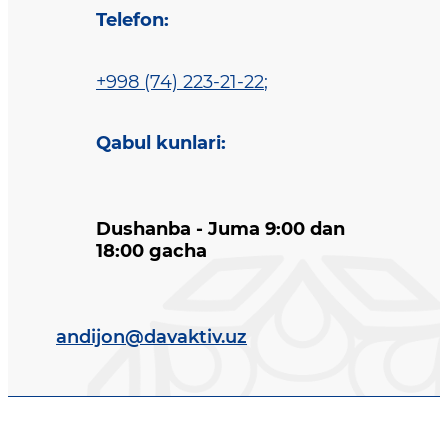
Telefon
:
+998 (74) 223-21-22
;
Qabul kunlari
:
Dushanba - Juma 9:00 dan
18:00 gacha
andijon@davaktiv.uz