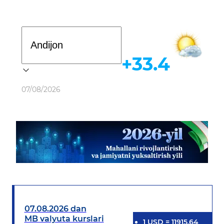
Davlat dasturi
+33.4
Ob-havo
07/08/2026
07.08.2026 dan
MB valyuta kurslari
1
USD
=
11915.64