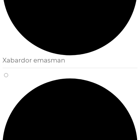
Xabardor emasman