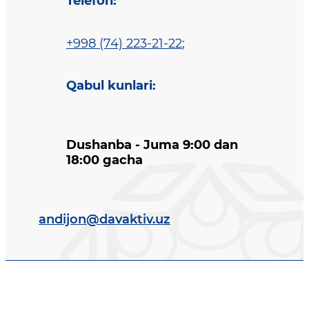
Telefon
:
+998 (74) 223-21-22
;
Qabul kunlari
:
Dushanba - Juma 9:00 dan
18:00 gacha
andijon@davaktiv.uz