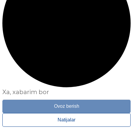
Xa, xabarim bor
Ovoz berish
Natijalar