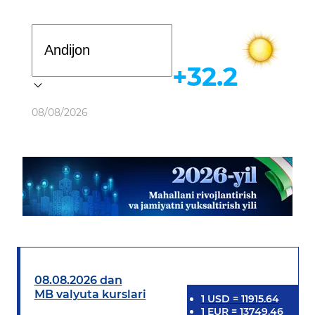
Davlat dasturi
+32.2
Ob-havo
08/08/2026
08.08.2026 dan
MB valyuta kurslari
1
USD
=
11915.64
1
EUR
=
13749.46