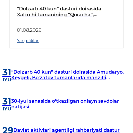
“Dolzarb 40 kun” dasturi doirasida
Xatirchi tumanining “Qoracha”,
“Nayman”, “A.Navoiy” va “Damariq”
mahallalarida manzilli o‘rganishlar olib
01.08.2026
borildi
Yangiliklar
31
“Dolzarb 40 kun” dasturi doirasida Amudaryo,
Keygeli, Bo'zatov tumanlarida manzilli
IYU
o‘rganishlar olib borildi
31
30-iyul sanasida o'tkazilgan onlayn savdolar
natijasi
IYU
29
Davlat aktivlari agentligi rahbariyati dastur