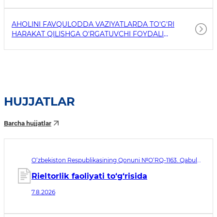
AHOLINI FAVQULODDA VAZIYATLARDA TO'G'RI
HARAKAT QILISHGA O'RGATUVCHI FOYDALI
HAVOLALAR
HUJJATLAR
Barcha hujjatlar
O‘zbekiston Respublikasining Qonuni №O‘RQ-1163. Qabul
qilingan sana 07.08.2026. Kuchga kirish sanasi 08.11.2026
Rieltorlik faoliyati to‘g‘risida
7.8.2026