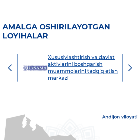
AMALGA OSHIRILAYOTGAN
LOYIHALAR
Xususiylashtirish va davlat
avdo
aktivlarini boshqarish
muammolarini tadqiq etish
markazi
Andijon viloyati