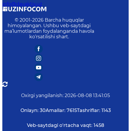
info@davaktiv.uz
© 2001-
2026
Barcha huquqlar
himoyalangan. Ushbu veb-saytdagi
ma’lumotlardan foydalanganda havola
ko‘rsatilishi shart.
Oxirgi yangilanish
:
2026-08-08 13:41:05
Onlayn:
30
Amallar:
7615
Tashriflar:
1143
Veb-saytdagi o‘rtacha vaqt:
1458