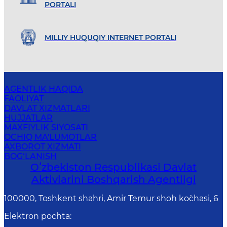
PORTALI
MILLIY HUQUQIY INTERNET PORTALI
AGENTLIK HAQIDA
FAOLIYAT
DAVLAT XIZMATLARI
HUJJATLAR
MAXFIYLIK SIYOSATI
OCHIQ MA'LUMOTLAR
AXBOROT XIZMATI
BOG‘LANISH
Oʻzbekiston Respublikasi Davlat
Aktivlarini Boshqarish Agentligi
100000, Toshkent shahri, Amir Temur shoh ko`chasi, 6
Elektron pochta
: