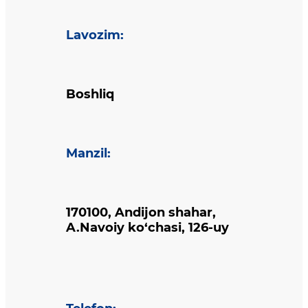
Lavozim
:
Boshliq
Manzil
:
170100, Andijon shahar,
A.Navoiy ko‘chasi, 126-uy