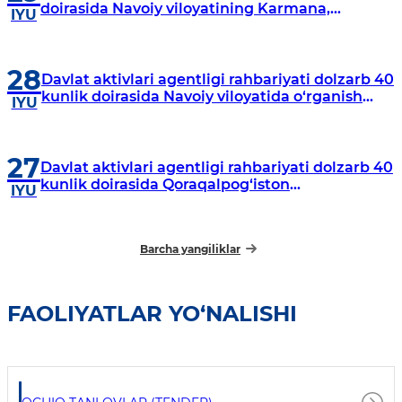
doirasida Navoiy viloyatining Karmana,
IYU
Navbahor, Xatirchi va Nurota tumanlarida
o‘rganish o‘tkazmoqda
28
Davlat aktivlari agentligi rahbariyati dolzarb 40
kunlik doirasida Navoiy viloyatida o‘rganish
IYU
o‘tkazdi
27
Davlat aktivlari agentligi rahbariyati dolzarb 40
kunlik doirasida Qoraqalpog‘iston
IYU
Respublikasida o‘rganish o‘tkazmoqda
Barcha yangiliklar
FAOLIYATLAR YO‘NALISHI