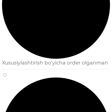
Xususiylashtirish bo'yicha order olganman