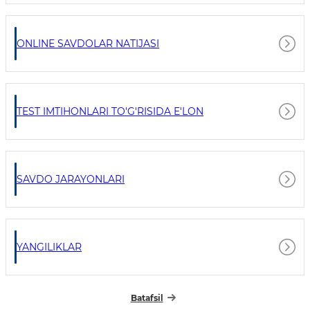
ONLINE SAVDOLAR NATIJASI
TEST IMTIHONLARI TO'G'RISIDA E'LON
SAVDO JARAYONLARI
YANGILIKLAR
Batafsil