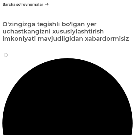
Barcha so‘rovnomalar
O'zingizga tegishli bo'lgan yer
uchastkangizni xususiylashtirish
imkoniyati mavjudligidan xabardormisiz