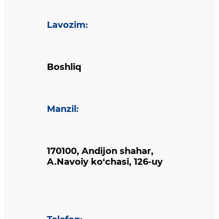
Lavozim
:
Boshliq
Manzil
:
170100, Andijon shahar,
A.Navoiy ko‘chasi, 126-uy