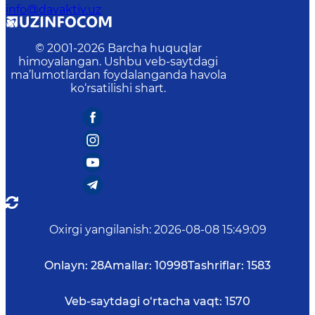
info@davaktiv.uz
© 2001-
2026
Barcha huquqlar
himoyalangan. Ushbu veb-saytdagi
ma’lumotlardan foydalanganda havola
ko‘rsatilishi shart.
Oxirgi yangilanish
:
2026-08-08 15:49:09
Onlayn:
28
Amallar:
10998
Tashriflar:
1583
Veb-saytdagi o‘rtacha vaqt:
1570