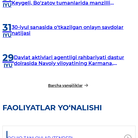
Keygeli, Bo'zatov tumanlarida manzilli
IYU
o‘rganishlar olib borildi
31
30-iyul sanasida o'tkazilgan onlayn savdolar
natijasi
IYU
29
Davlat aktivlari agentligi rahbariyati dastur
doirasida Navoiy viloyatining Karmana,
IYU
Navbahor, Xatirchi va Nurota tumanlarida
o‘rganish o‘tkazmoqda
Barcha yangiliklar
FAOLIYATLAR YO‘NALISHI