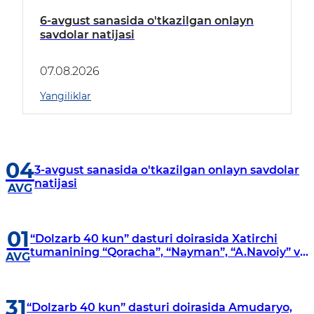
6-avgust sanasida o'tkazilgan onlayn
savdolar natijasi
07.08.2026
Yangiliklar
04
3-avgust sanasida o'tkazilgan onlayn savdolar
natijasi
AVG
01
“Dolzarb 40 kun” dasturi doirasida Xatirchi
tumanining “Qoracha”, “Nayman”, “A.Navoiy” va
AVG
“Damariq” mahallalarida manzilli o‘rganishlar
olib borildi
31
“Dolzarb 40 kun” dasturi doirasida Amudaryo,