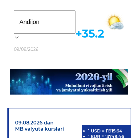
Davlat dasturi
+35.2
Ob-havo
09/08/2026
09.08.2026 dan
MB valyuta kurslari
1
USD
=
11915.64
1
EUR
=
13749.46