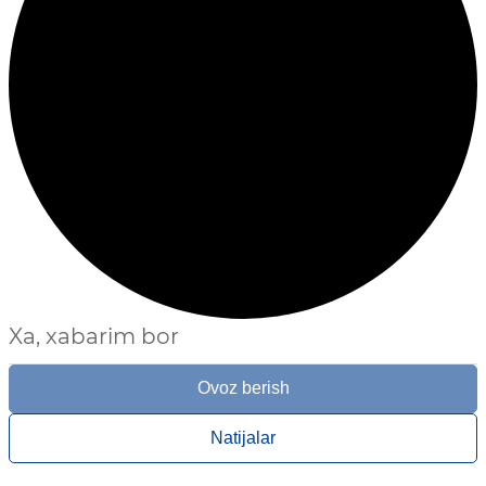
Xa, xabarim bor
Ovoz berish
Natijalar