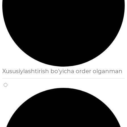
Xususiylashtirish bo'yicha order olganman