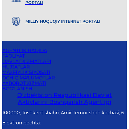
PORTALI
MILLIY HUQUQIY INTERNET PORTALI
AGENTLIK HAQIDA
FAOLIYAT
DAVLAT XIZMATLARI
HUJJATLAR
MAXFIYLIK SIYOSATI
OCHIQ MA'LUMOTLAR
AXBOROT XIZMATI
BOG‘LANISH
Oʻzbekiston Respublikasi Davlat
Aktivlarini Boshqarish Agentligi
100000, Toshkent shahri, Amir Temur shoh ko`chasi, 6
Elektron pochta
: