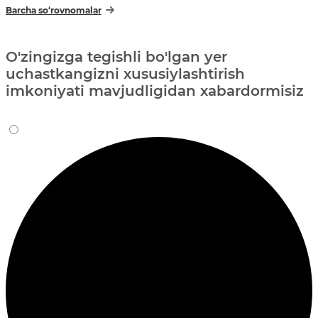
Barcha so‘rovnomalar
O'zingizga tegishli bo'lgan yer
uchastkangizni xususiylashtirish
imkoniyati mavjudligidan xabardormisiz