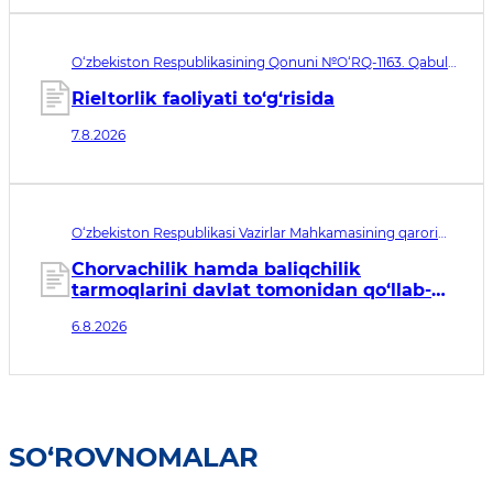
O‘zbekiston Respublikasining Qonuni №O‘RQ-1163. Qabul
qilingan sana 07.08.2026. Kuchga kirish sanasi 08.11.2026
Rieltorlik faoliyati to‘g‘risida
7.8.2026
O‘zbekiston Respublikasi Vazirlar Mahkamasining qarori
№435. Qabul qilingan sana 06.08.2026. Kuchga kirish
sanasi 07.08.2026
Chorvachilik hamda baliqchilik
tarmoqlarini davlat tomonidan qo‘llab-
quvvatlashning qo‘shimcha chora-
6.8.2026
tadbirlari to‘g‘risida
SO‘ROVNOMALAR