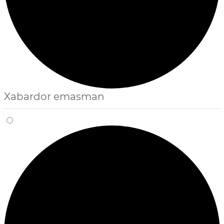
Xabardor emasman