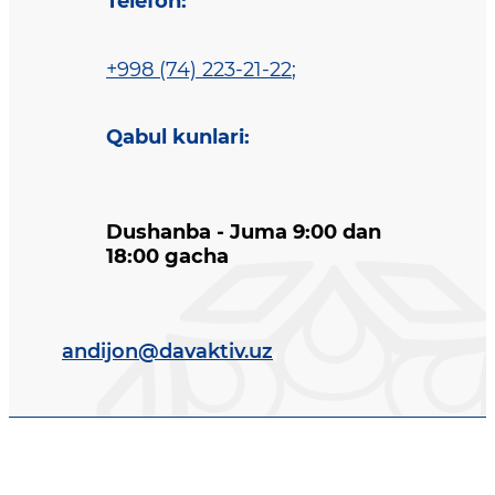
Telefon
:
+998 (74) 223-21-22
;
Qabul kunlari
:
Dushanba - Juma 9:00 dan
18:00 gacha
andijon@davaktiv.uz