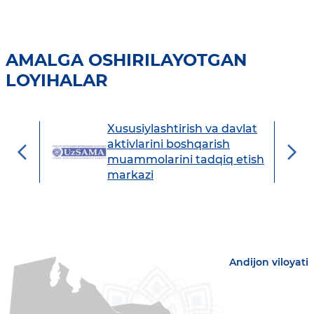
AMALGA OSHIRILAYOTGAN
LOYIHALAR
Xususiylashtirish va davlat
avdo
aktivlarini boshqarish
muammolarini tadqiq etish
markazi
Andijon viloyati