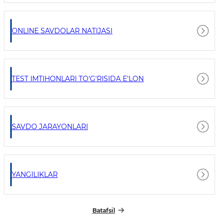
ONLINE SAVDOLAR NATIJASI
TEST IMTIHONLARI TO'G'RISIDA E'LON
SAVDO JARAYONLARI
YANGILIKLAR
Batafsil