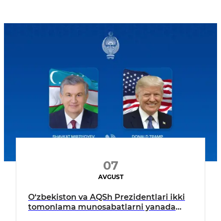
07
AVGUST
O‘zbekiston va AQSh Prezidentlari ikki
tomonlama munosabatlarni yanada
mustahkamlash istiqbollarini