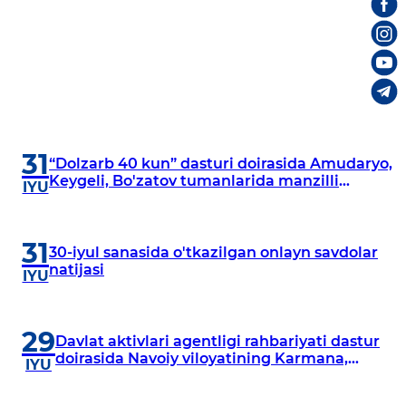
31
“Dolzarb 40 kun” dasturi doirasida Amudaryo,
Keygeli, Bo'zatov tumanlarida manzilli
IYU
o‘rganishlar olib borildi
31
30-iyul sanasida o'tkazilgan onlayn savdolar
natijasi
IYU
29
Davlat aktivlari agentligi rahbariyati dastur
doirasida Navoiy viloyatining Karmana,
IYU
Navbahor, Xatirchi va Nurota tumanlarida
o‘rganish o‘tkazmoqda