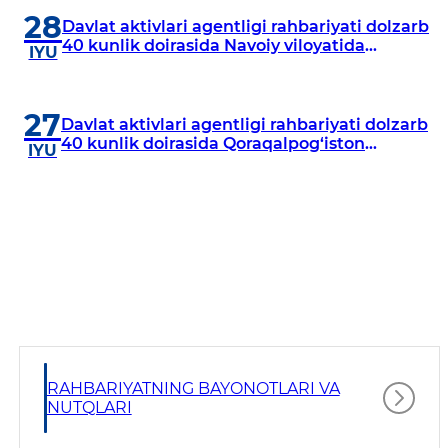
28
Davlat aktivlari agentligi rahbariyati dolzarb
40 kunlik doirasida Navoiy viloyatida
IYU
o‘rganish o‘tkazdi
27
Davlat aktivlari agentligi rahbariyati dolzarb
40 kunlik doirasida Qoraqalpog‘iston
IYU
Respublikasida o‘rganish o‘tkazmoqda
RAHBARIYATNING BAYONOTLARI VA
NUTQLARI