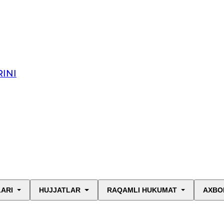
INI
LARI
HUJJATLAR
RAQAMLI HUKUMAT
AXBO