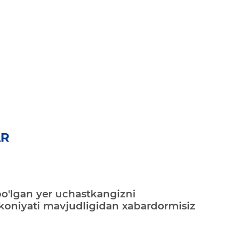
AR
bo'lgan yer uchastkangizni
mkoniyati mavjudligidan xabardormisiz