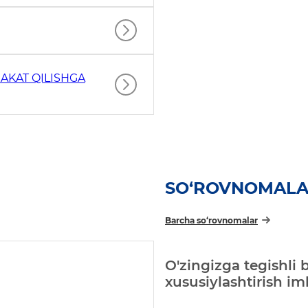
AKAT QILISHGA
SO‘ROVNOMAL
Barcha so‘rovnomalar
O'zingizga tegishli 
xususiylashtirish i