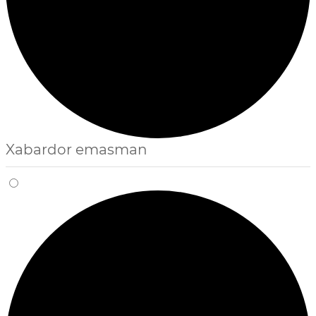
Xabardor emasman