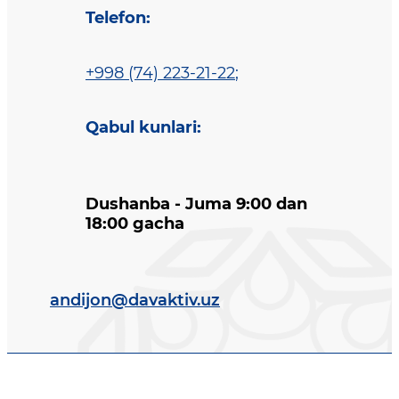
Telefon
:
+998 (74) 223-21-22
;
Qabul kunlari
:
Dushanba - Juma 9:00 dan
18:00 gacha
andijon@davaktiv.uz