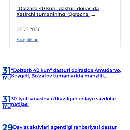
“Dolzarb 40 kun” dasturi doirasida
Xatirchi tumanining “Qoracha”,
“Nayman”, “A.Navoiy” va “Damariq”
mahallalarida manzilli o‘rganishlar olib
01.08.2026
borildi
Yangiliklar
31
“Dolzarb 40 kun” dasturi doirasida Amudaryo,
Keygeli, Bo'zatov tumanlarida manzilli
IYU
o‘rganishlar olib borildi
31
30-iyul sanasida o'tkazilgan onlayn savdolar
natijasi
IYU
29
Davlat aktivlari agentligi rahbariyati dastur