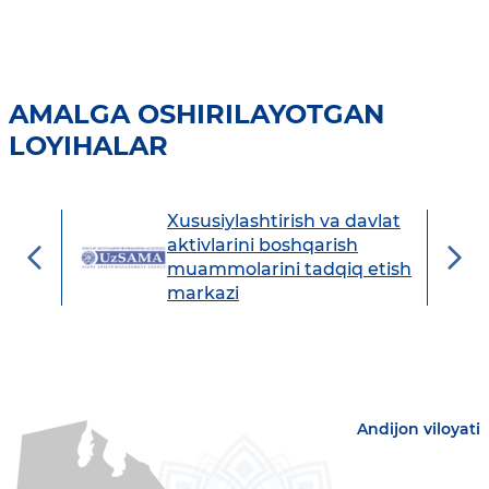
AMALGA OSHIRILAYOTGAN
LOYIHALAR
Xususiylashtirish va davlat
avdo
aktivlarini boshqarish
muammolarini tadqiq etish
markazi
Andijon viloyati