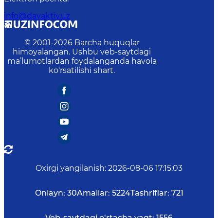
info@davaktiv.uz
© 2001-
2026
Barcha huquqlar
himoyalangan. Ushbu veb-saytdagi
ma’lumotlardan foydalanganda havola
ko‘rsatilishi shart.
Oxirgi yangilanish
:
2026-08-06 17:15:03
Onlayn:
30
Amallar:
5224
Tashriflar:
721
Veb-saytdagi o‘rtacha vaqt:
1556