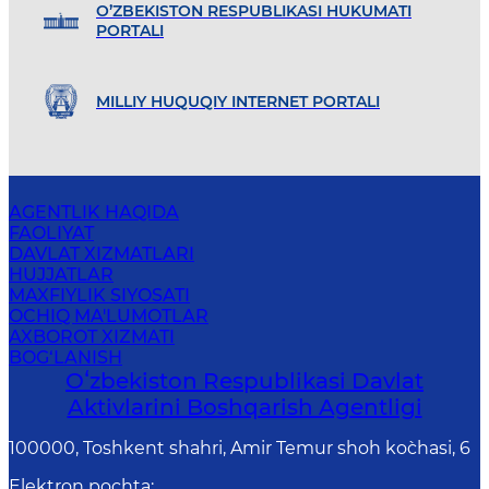
O’ZBEKISTON RESPUBLIKASI HUKUMATI
PORTALI
MILLIY HUQUQIY INTERNET PORTALI
AGENTLIK HAQIDA
FAOLIYAT
DAVLAT XIZMATLARI
HUJJATLAR
MAXFIYLIK SIYOSATI
OCHIQ MA'LUMOTLAR
AXBOROT XIZMATI
BOG‘LANISH
Oʻzbekiston Respublikasi Davlat
Aktivlarini Boshqarish Agentligi
100000, Toshkent shahri, Amir Temur shoh ko`chasi, 6
Elektron pochta
: