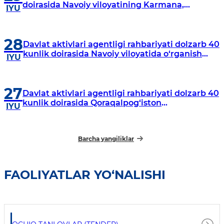
doirasida Navoiy viloyatining Karmana,
IYU
Navbahor, Xatirchi va Nurota tumanlarida
o‘rganish o‘tkazmoqda
28
Davlat aktivlari agentligi rahbariyati dolzarb 40
kunlik doirasida Navoiy viloyatida o‘rganish
IYU
o‘tkazdi
27
Davlat aktivlari agentligi rahbariyati dolzarb 40
kunlik doirasida Qoraqalpog‘iston
IYU
Respublikasida o‘rganish o‘tkazmoqda
Barcha yangiliklar
FAOLIYATLAR YO‘NALISHI