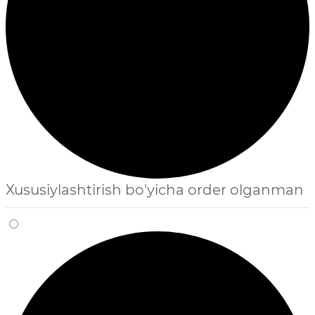
Xususiylashtirish bo'yicha order olganman