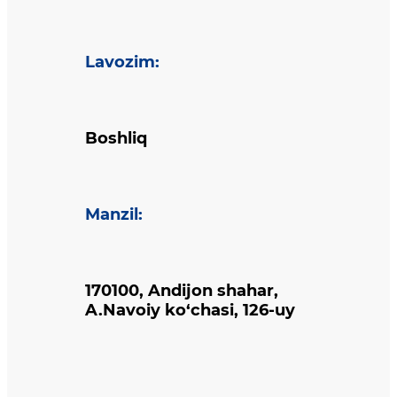
Lavozim
:
Boshliq
Manzil
:
170100, Andijon shahar,
A.Navoiy ko‘chasi, 126-uy