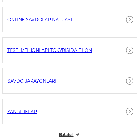
ONLINE SAVDOLAR NATIJASI
TEST IMTIHONLARI TO'G'RISIDA E'LON
SAVDO JARAYONLARI
YANGILIKLAR
Batafsil