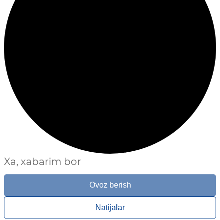
Xa, xabarim bor
Ovoz berish
Natijalar