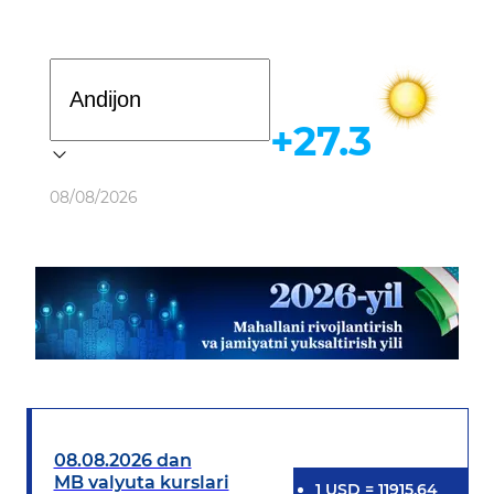
Davlat dasturi
+27.3
Ob-havo
08/08/2026
08.08.2026 dan
MB valyuta kurslari
1
USD
=
11915.64