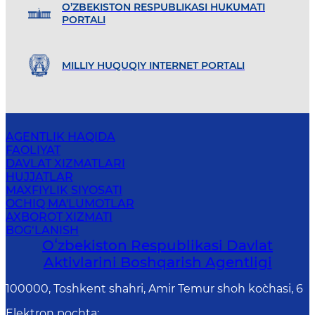
O’ZBEKISTON RESPUBLIKASI HUKUMATI
PORTALI
MILLIY HUQUQIY INTERNET PORTALI
AGENTLIK HAQIDA
FAOLIYAT
DAVLAT XIZMATLARI
HUJJATLAR
MAXFIYLIK SIYOSATI
OCHIQ MA'LUMOTLAR
AXBOROT XIZMATI
BOG‘LANISH
Oʻzbekiston Respublikasi Davlat
Aktivlarini Boshqarish Agentligi
100000, Toshkent shahri, Amir Temur shoh ko`chasi, 6
Elektron pochta
: