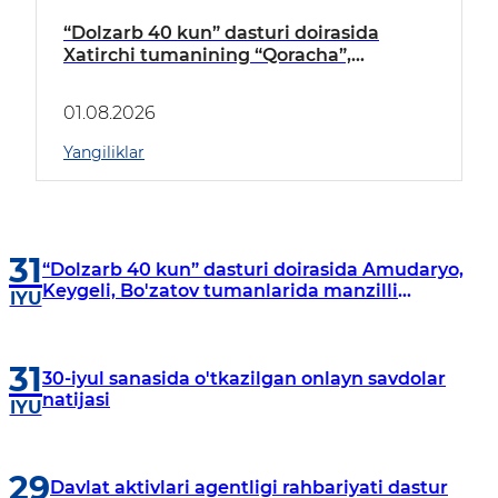
“Dolzarb 40 kun” dasturi doirasida
Xatirchi tumanining “Qoracha”,
“Nayman”, “A.Navoiy” va “Damariq”
mahallalarida manzilli o‘rganishlar olib
01.08.2026
borildi
Yangiliklar
31
“Dolzarb 40 kun” dasturi doirasida Amudaryo,
Keygeli, Bo'zatov tumanlarida manzilli
IYU
o‘rganishlar olib borildi
31
30-iyul sanasida o'tkazilgan onlayn savdolar
natijasi
IYU
29
Davlat aktivlari agentligi rahbariyati dastur