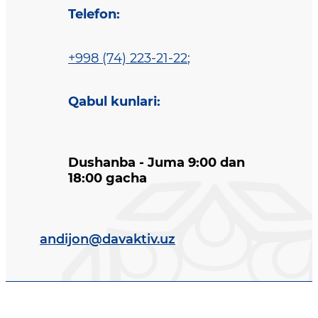
Telefon
:
+998 (74) 223-21-22
;
Qabul kunlari
:
Dushanba - Juma 9:00 dan
18:00 gacha
andijon@davaktiv.uz