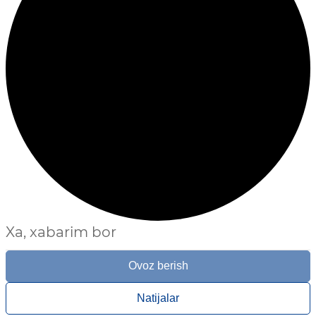
Xa, xabarim bor
Ovoz berish
Natijalar