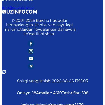
info@davaktiv.uz
© 2001-
2026
Barcha huquqlar
himoyalangan. Ushbu veb-saytdagi
ma’lumotlardan foydalanganda havola
ko‘rsatilishi shart.
Oxirgi yangilanish
:
2026-08-06 17:15:03
Onlayn:
18
Amallar:
4610
Tashriflar:
598
Veb-saytdagi o‘rtacha vaqt:
1670