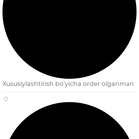
Xususiylashtirish bo'yicha order olganman