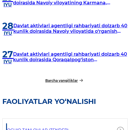
doirasida Navoiy viloyatining Karmana,
IYU
Navbahor, Xatirchi va Nurota tumanlarida
o‘rganish o‘tkazmoqda
28
Davlat aktivlari agentligi rahbariyati dolzarb 40
kunlik doirasida Navoiy viloyatida o‘rganish
IYU
o‘tkazdi
27
Davlat aktivlari agentligi rahbariyati dolzarb 40
kunlik doirasida Qoraqalpog‘iston
IYU
Respublikasida o‘rganish o‘tkazmoqda
Barcha yangiliklar
FAOLIYATLAR YO‘NALISHI