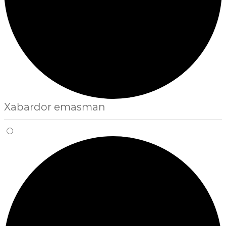
Xabardor emasman