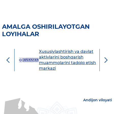
AMALGA OSHIRILAYOTGAN
LOYIHALAR
Xususiylashtirish va davlat
avdo
aktivlarini boshqarish
muammolarini tadqiq etish
markazi
Andijon viloyati