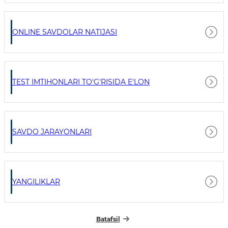
ONLINE SAVDOLAR NATIJASI
TEST IMTIHONLARI TO'G'RISIDA E'LON
SAVDO JARAYONLARI
YANGILIKLAR
Batafsil