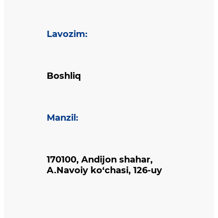
Lavozim
:
Boshliq
Manzil
:
170100, Andijon shahar,
A.Navoiy ko‘chasi, 126-uy