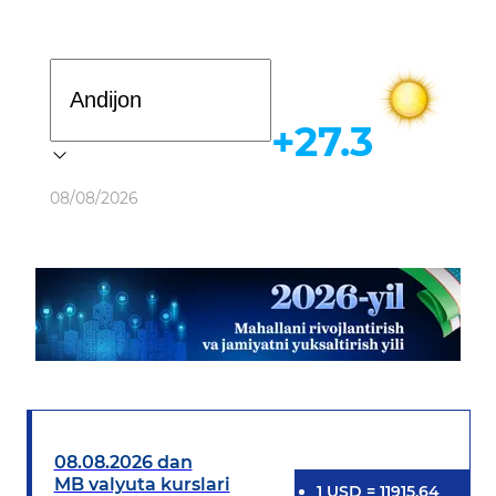
Davlat dasturi
+27.3
Ob-havo
08/08/2026
08.08.2026 dan
MB valyuta kurslari
1
USD
=
11915.64