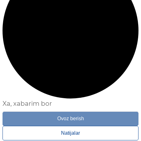
Xa, xabarim bor
Ovoz berish
Natijalar