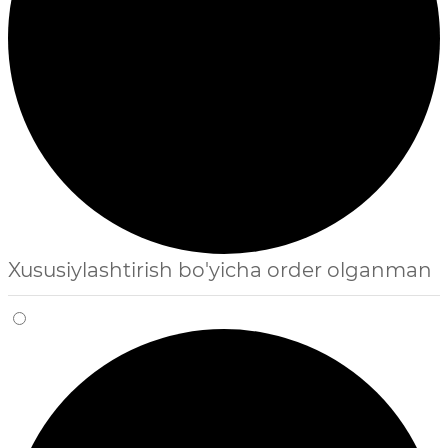
Xususiylashtirish bo'yicha order olganman