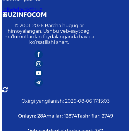
info@davaktiv.uz
© 2001-
2026
Barcha huquqlar
himoyalangan. Ushbu veb-saytdagi
ma’lumotlardan foydalanganda havola
ko‘rsatilishi shart.
Oxirgi yangilanish
:
2026-08-06 17:15:03
Onlayn:
28
Amallar:
12874
Tashriflar:
2749
Veb-saytdagi o‘rtacha vaqt:
747