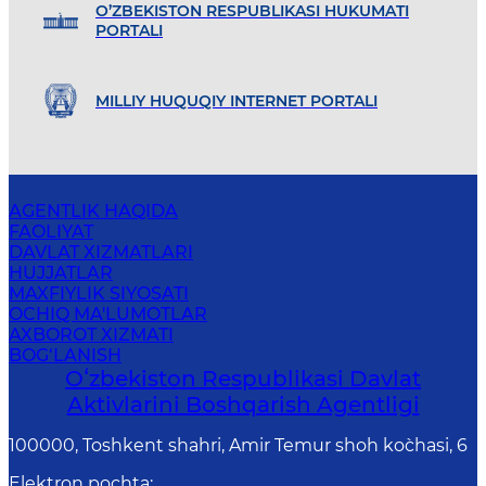
O’ZBEKISTON RESPUBLIKASI HUKUMATI
PORTALI
MILLIY HUQUQIY INTERNET PORTALI
AGENTLIK HAQIDA
FAOLIYAT
DAVLAT XIZMATLARI
HUJJATLAR
MAXFIYLIK SIYOSATI
OCHIQ MA'LUMOTLAR
AXBOROT XIZMATI
BOG‘LANISH
Oʻzbekiston Respublikasi Davlat
Aktivlarini Boshqarish Agentligi
100000, Toshkent shahri, Amir Temur shoh ko`chasi, 6
Elektron pochta
: