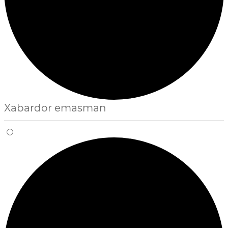
Xabardor emasman