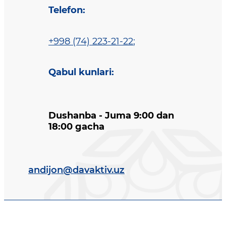
Telefon
:
+998 (74) 223-21-22
;
Qabul kunlari
:
Dushanba - Juma 9:00 dan
18:00 gacha
andijon@davaktiv.uz