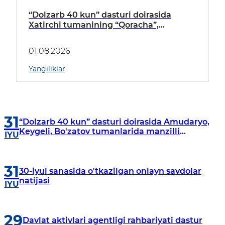
“Dolzarb 40 kun” dasturi doirasida
Xatirchi tumanining “Qoracha”,
“Nayman”, “A.Navoiy” va “Damariq”
mahallalarida manzilli o‘rganishlar olib
01.08.2026
borildi
Yangiliklar
31
“Dolzarb 40 kun” dasturi doirasida Amudaryo,
Keygeli, Bo'zatov tumanlarida manzilli
IYU
o‘rganishlar olib borildi
31
30-iyul sanasida o'tkazilgan onlayn savdolar
natijasi
IYU
29
Davlat aktivlari agentligi rahbariyati dastur