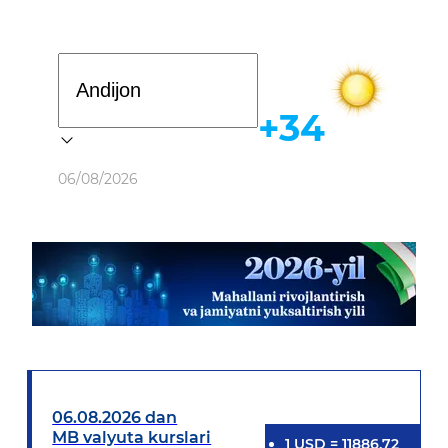
Davlat dasturi
+34
Ob-havo
06/08/2026
06.08.2026 dan
MB valyuta kurslari
1
USD
=
11886.72