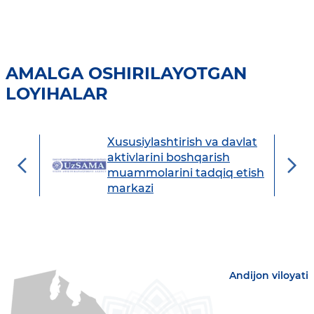
AMALGA OSHIRILAYOTGAN
LOYIHALAR
Xususiylashtirish va davlat
avdo
aktivlarini boshqarish
muammolarini tadqiq etish
markazi
Andijon viloyati