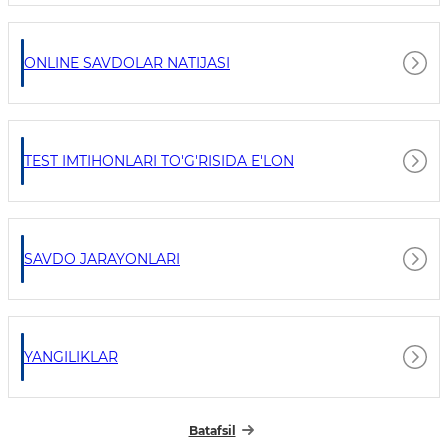
ONLINE SAVDOLAR NATIJASI
TEST IMTIHONLARI TO'G'RISIDA E'LON
SAVDO JARAYONLARI
YANGILIKLAR
Batafsil