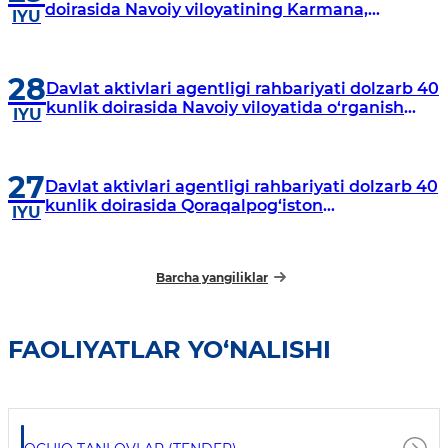
doirasida Navoiy viloyatining Karmana,
IYU
Navbahor, Xatirchi va Nurota tumanlarida
o‘rganish o‘tkazmoqda
28
Davlat aktivlari agentligi rahbariyati dolzarb 40
kunlik doirasida Navoiy viloyatida o‘rganish
IYU
o‘tkazdi
27
Davlat aktivlari agentligi rahbariyati dolzarb 40
kunlik doirasida Qoraqalpog‘iston
IYU
Respublikasida o‘rganish o‘tkazmoqda
Barcha yangiliklar
FAOLIYATLAR YO‘NALISHI