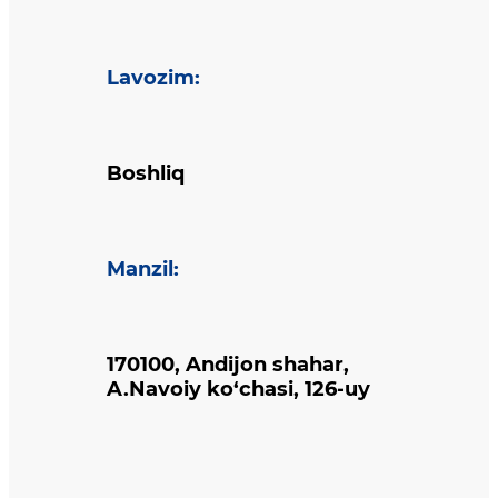
Lavozim
:
Boshliq
Manzil
:
170100, Andijon shahar,
A.Navoiy ko‘chasi, 126-uy