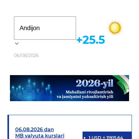
Davlat dasturi
+25.5
Ob-havo
06/08/2026
06.08.2026 dan
MB valyuta kurslari
1
USD
=
11915.64