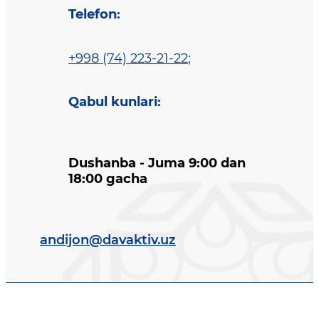
Telefon
:
+998 (74) 223-21-22
;
Qabul kunlari
:
Dushanba - Juma 9:00 dan
18:00 gacha
andijon@davaktiv.uz