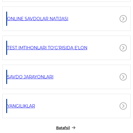
ONLINE SAVDOLAR NATIJASI
TEST IMTIHONLARI TO'G'RISIDA E'LON
SAVDO JARAYONLARI
YANGILIKLAR
Batafsil