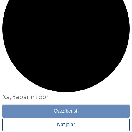
Xa, xabarim bor
Ovoz berish
Natijalar