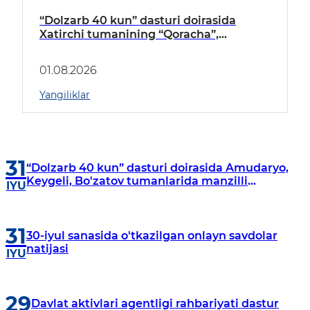
“Dolzarb 40 kun” dasturi doirasida
Xatirchi tumanining “Qoracha”,
“Nayman”, “A.Navoiy” va “Damariq”
mahallalarida manzilli o‘rganishlar olib
01.08.2026
borildi
Yangiliklar
31
“Dolzarb 40 kun” dasturi doirasida Amudaryo,
Keygeli, Bo'zatov tumanlarida manzilli
IYU
o‘rganishlar olib borildi
31
30-iyul sanasida o'tkazilgan onlayn savdolar
natijasi
IYU
29
Davlat aktivlari agentligi rahbariyati dastur