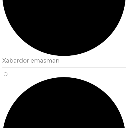
Xabardor emasman