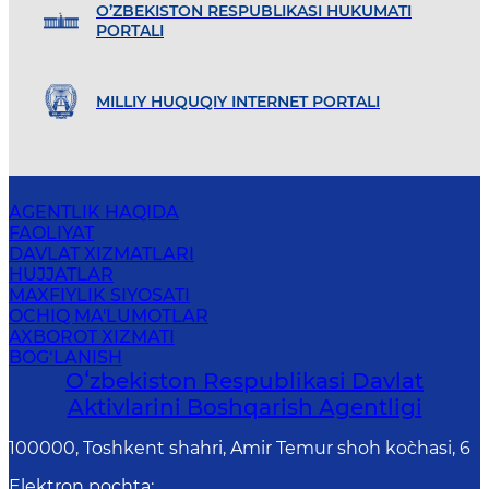
O’ZBEKISTON RESPUBLIKASI HUKUMATI
PORTALI
MILLIY HUQUQIY INTERNET PORTALI
AGENTLIK HAQIDA
FAOLIYAT
DAVLAT XIZMATLARI
HUJJATLAR
MAXFIYLIK SIYOSATI
OCHIQ MA'LUMOTLAR
AXBOROT XIZMATI
BOG‘LANISH
Oʻzbekiston Respublikasi Davlat
Aktivlarini Boshqarish Agentligi
100000, Toshkent shahri, Amir Temur shoh ko`chasi, 6
Elektron pochta
: