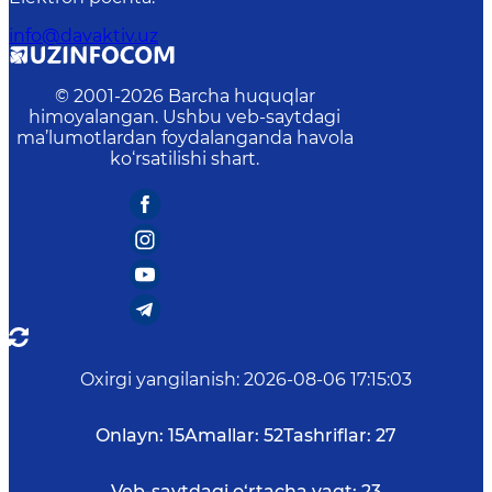
info@davaktiv.uz
© 2001-
2026
Barcha huquqlar
himoyalangan. Ushbu veb-saytdagi
ma’lumotlardan foydalanganda havola
ko‘rsatilishi shart.
Oxirgi yangilanish
:
2026-08-06 17:15:03
Onlayn:
15
Amallar:
52
Tashriflar:
27
Veb-saytdagi o‘rtacha vaqt:
23