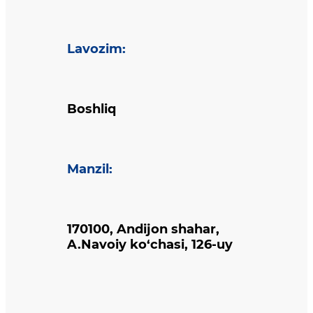
Lavozim
:
Boshliq
Manzil
:
170100, Andijon shahar,
A.Navoiy ko‘chasi, 126-uy