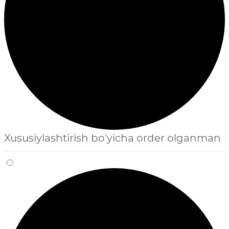
Xususiylashtirish bo'yicha order olganman