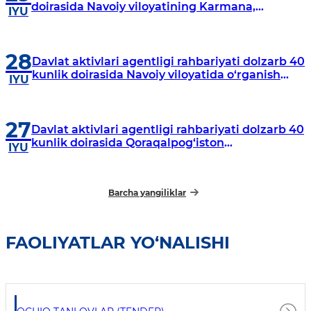
doirasida Navoiy viloyatining Karmana,
IYU
Navbahor, Xatirchi va Nurota tumanlarida
o‘rganish o‘tkazmoqda
28
Davlat aktivlari agentligi rahbariyati dolzarb 40
kunlik doirasida Navoiy viloyatida o‘rganish
IYU
o‘tkazdi
27
Davlat aktivlari agentligi rahbariyati dolzarb 40
kunlik doirasida Qoraqalpog‘iston
IYU
Respublikasida o‘rganish o‘tkazmoqda
Barcha yangiliklar
FAOLIYATLAR YO‘NALISHI