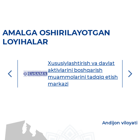
AMALGA OSHIRILAYOTGAN
LOYIHALAR
Xususiylashtirish va davlat
avdo
aktivlarini boshqarish
muammolarini tadqiq etish
markazi
Andijon viloyati