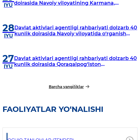
doirasida Navoiy viloyatining Karmana,
IYU
Navbahor, Xatirchi va Nurota tumanlarida
o‘rganish o‘tkazmoqda
28
Davlat aktivlari agentligi rahbariyati dolzarb 40
kunlik doirasida Navoiy viloyatida o‘rganish
IYU
o‘tkazdi
27
Davlat aktivlari agentligi rahbariyati dolzarb 40
kunlik doirasida Qoraqalpog‘iston
IYU
Respublikasida o‘rganish o‘tkazmoqda
Barcha yangiliklar
FAOLIYATLAR YO‘NALISHI