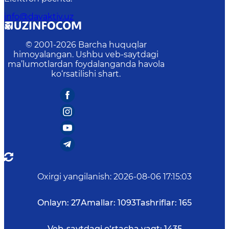
info@davaktiv.uz
© 2001-
2026
Barcha huquqlar
himoyalangan. Ushbu veb-saytdagi
ma’lumotlardan foydalanganda havola
ko‘rsatilishi shart.
Oxirgi yangilanish
:
2026-08-06 17:15:03
Onlayn:
27
Amallar:
1093
Tashriflar:
165
Veb-saytdagi o‘rtacha vaqt:
1435