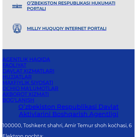
O’ZBEKISTON RESPUBLIKASI HUKUMATI
PORTALI
MILLIY HUQUQIY INTERNET PORTALI
AGENTLIK HAQIDA
FAOLIYAT
DAVLAT XIZMATLARI
HUJJATLAR
MAXFIYLIK SIYOSATI
OCHIQ MA'LUMOTLAR
AXBOROT XIZMATI
BOG‘LANISH
Oʻzbekiston Respublikasi Davlat
Aktivlarini Boshqarish Agentligi
100000, Toshkent shahri, Amir Temur shoh ko`chasi, 6
Elektron pochta
: