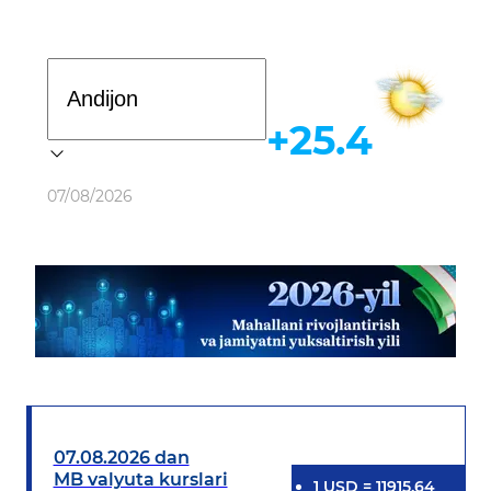
Davlat dasturi
+25.4
Ob-havo
07/08/2026
07.08.2026 dan
MB valyuta kurslari
1
USD
=
11915.64