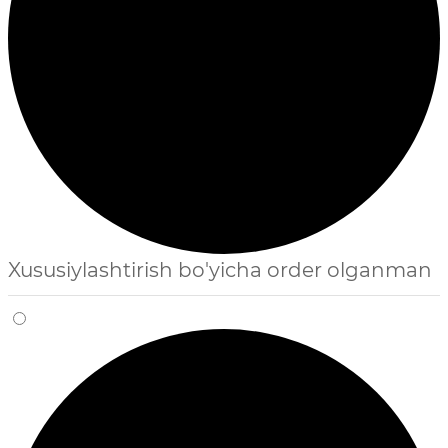
Xususiylashtirish bo'yicha order olganman