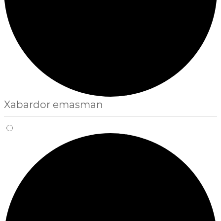
Xabardor emasman