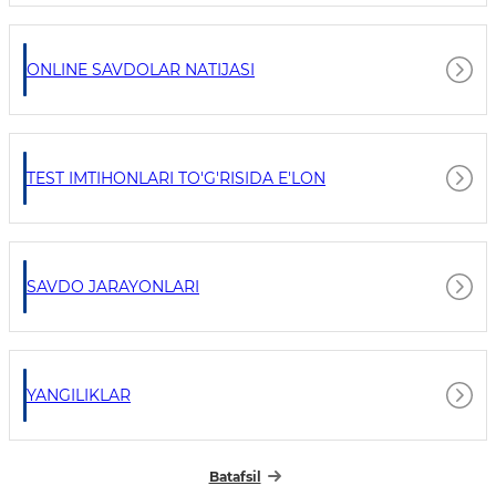
ONLINE SAVDOLAR NATIJASI
TEST IMTIHONLARI TO'G'RISIDA E'LON
SAVDO JARAYONLARI
YANGILIKLAR
Batafsil