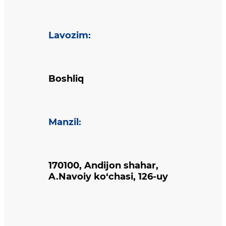
Lavozim
:
Boshliq
Manzil
:
170100, Andijon shahar,
A.Navoiy ko‘chasi, 126-uy