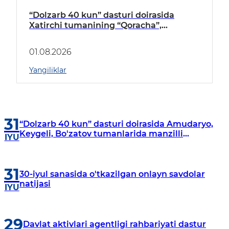
“Dolzarb 40 kun” dasturi doirasida
Xatirchi tumanining “Qoracha”,
“Nayman”, “A.Navoiy” va “Damariq”
mahallalarida manzilli o‘rganishlar olib
01.08.2026
borildi
Yangiliklar
31
“Dolzarb 40 kun” dasturi doirasida Amudaryo,
Keygeli, Bo'zatov tumanlarida manzilli
IYU
o‘rganishlar olib borildi
31
30-iyul sanasida o'tkazilgan onlayn savdolar
natijasi
IYU
29
Davlat aktivlari agentligi rahbariyati dastur