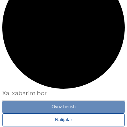
Xa, xabarim bor
Ovoz berish
Natijalar