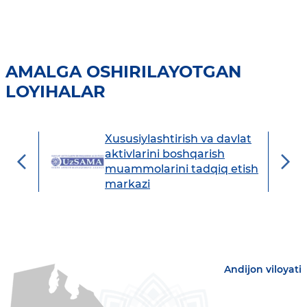
AMALGA OSHIRILAYOTGAN
LOYIHALAR
Xususiylashtirish va davlat
avdo
aktivlarini boshqarish
muammolarini tadqiq etish
markazi
Andijon viloyati