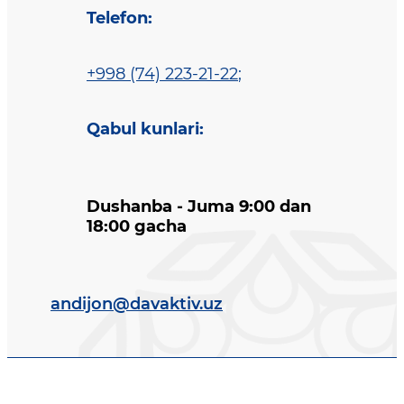
Telefon
:
+998 (74) 223-21-22
;
Qabul kunlari
:
Dushanba - Juma 9:00 dan
18:00 gacha
andijon@davaktiv.uz