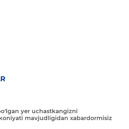
AR
bo'lgan yer uchastkangizni
mkoniyati mavjudligidan xabardormisiz