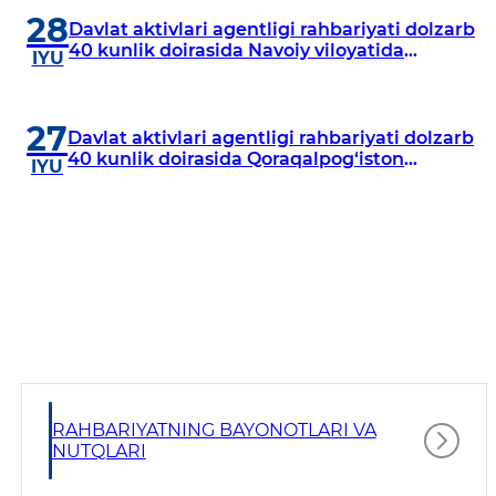
28
Davlat aktivlari agentligi rahbariyati dolzarb
40 kunlik doirasida Navoiy viloyatida
IYU
o‘rganish o‘tkazdi
27
Davlat aktivlari agentligi rahbariyati dolzarb
40 kunlik doirasida Qoraqalpog‘iston
IYU
Respublikasida o‘rganish o‘tkazmoqda
RAHBARIYATNING BAYONOTLARI VA
NUTQLARI