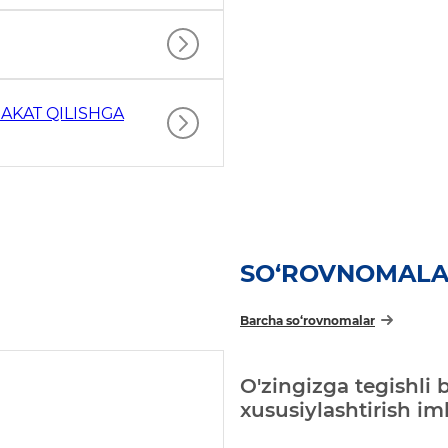
AKAT QILISHGA
SO‘ROVNOMAL
Barcha so‘rovnomalar
O'zingizga tegishli 
xususiylashtirish i