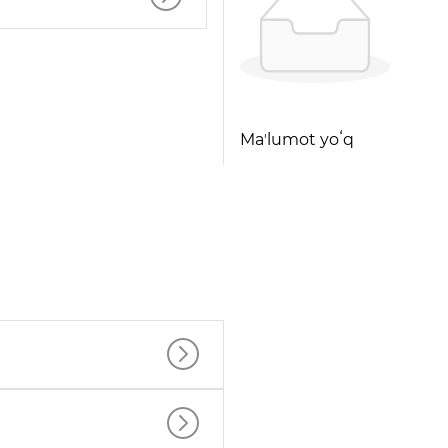
Maʼlumot yoʻq