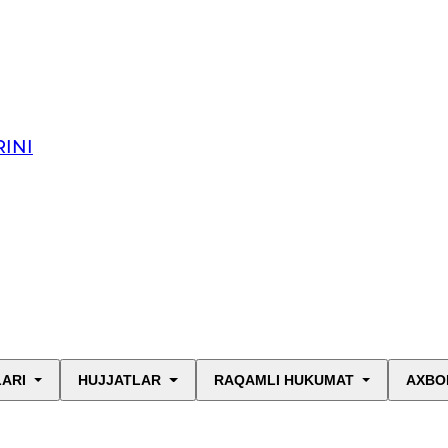
INI
LARI
HUJJATLAR
RAQAMLI HUKUMAT
AXBO