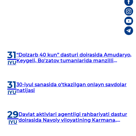
31
“Dolzarb 40 kun” dasturi doirasida Amudaryo,
Keygeli, Bo'zatov tumanlarida manzilli
IYU
o‘rganishlar olib borildi
31
30-iyul sanasida o'tkazilgan onlayn savdolar
natijasi
IYU
29
Davlat aktivlari agentligi rahbariyati dastur
doirasida Navoiy viloyatining Karmana,
IYU
Navbahor, Xatirchi va Nurota tumanlarida
o‘rganish o‘tkazmoqda