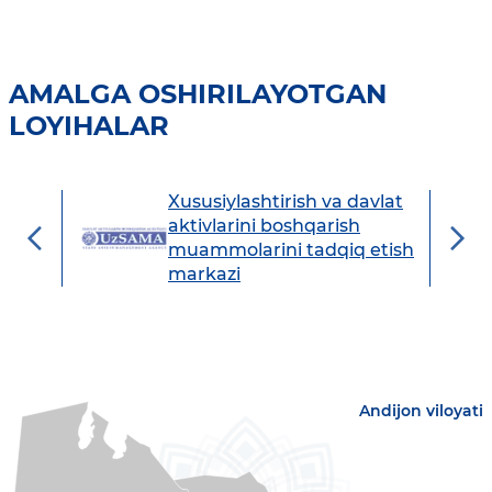
AMALGA OSHIRILAYOTGAN
LOYIHALAR
Xususiylashtirish va davlat
avdo
aktivlarini boshqarish
muammolarini tadqiq etish
markazi
Andijon viloyati