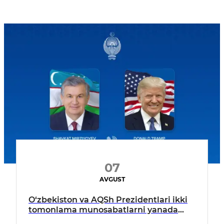
07
AVGUST
O‘zbekiston va AQSh Prezidentlari ikki
tomonlama munosabatlarni yanada
mustahkamlash istiqbollarini