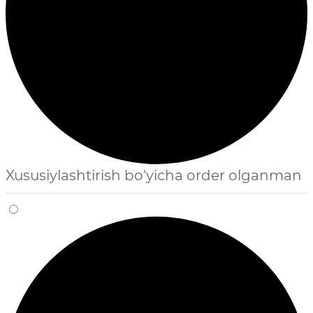
Xususiylashtirish bo'yicha order olganman