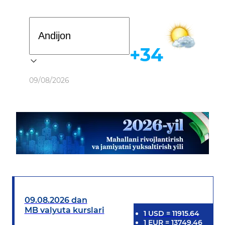
Davlat dasturi
+34
Ob-havo
09/08/2026
09.08.2026 dan
MB valyuta kurslari
1
USD
=
11915.64
1
EUR
=
13749.46