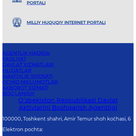
PORTALI
MILLIY HUQUQIY INTERNET PORTALI
AGENTLIK HAQIDA
FAOLIYAT
DAVLAT XIZMATLARI
HUJJATLAR
MAXFIYLIK SIYOSATI
OCHIQ MA'LUMOTLAR
AXBOROT XIZMATI
BOG‘LANISH
Oʻzbekiston Respublikasi Davlat
Aktivlarini Boshqarish Agentligi
100000, Toshkent shahri, Amir Temur shoh ko`chasi, 6
Elektron pochta
: