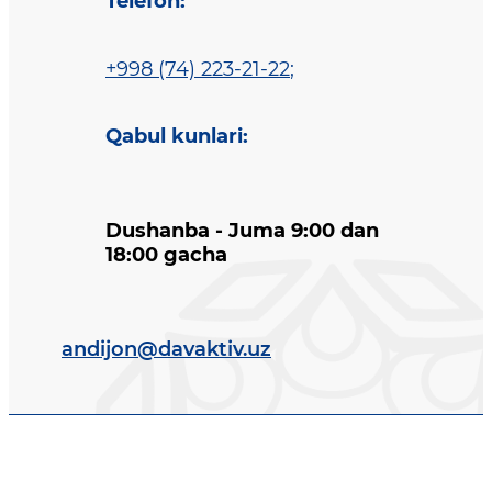
Telefon
:
+998 (74) 223-21-22
;
Qabul kunlari
:
Dushanba - Juma 9:00 dan
18:00 gacha
andijon@davaktiv.uz