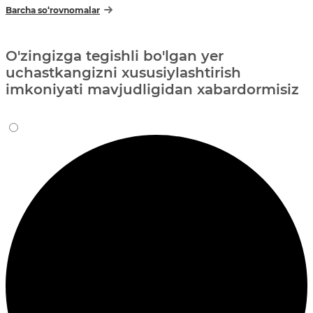
Barcha so‘rovnomalar
O'zingizga tegishli bo'lgan yer
uchastkangizni xususiylashtirish
imkoniyati mavjudligidan xabardormisiz