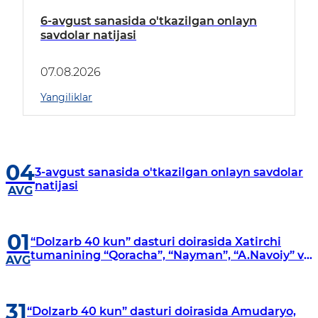
6-avgust sanasida o'tkazilgan onlayn
savdolar natijasi
07.08.2026
Yangiliklar
04
3-avgust sanasida o'tkazilgan onlayn savdolar
natijasi
AVG
01
“Dolzarb 40 kun” dasturi doirasida Xatirchi
tumanining “Qoracha”, “Nayman”, “A.Navoiy” va
AVG
“Damariq” mahallalarida manzilli o‘rganishlar
olib borildi
31
“Dolzarb 40 kun” dasturi doirasida Amudaryo,