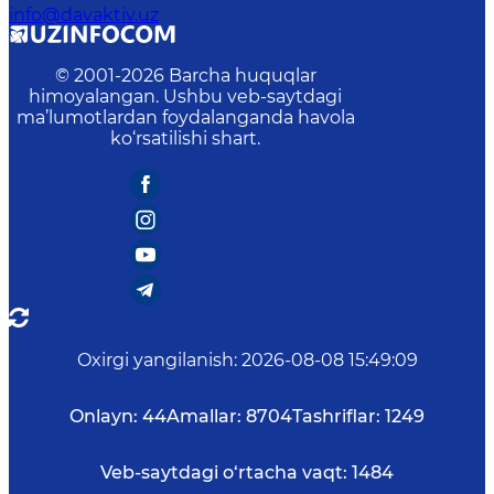
info@davaktiv.uz
© 2001-
2026
Barcha huquqlar
himoyalangan. Ushbu veb-saytdagi
ma’lumotlardan foydalanganda havola
ko‘rsatilishi shart.
Oxirgi yangilanish
:
2026-08-08 15:49:09
Onlayn:
44
Amallar:
8704
Tashriflar:
1249
Veb-saytdagi o‘rtacha vaqt:
1484