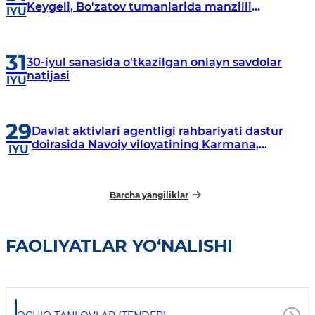
Keygeli, Bo'zatov tumanlarida manzilli
IYU
o‘rganishlar olib borildi
31
30-iyul sanasida o'tkazilgan onlayn savdolar
natijasi
IYU
29
Davlat aktivlari agentligi rahbariyati dastur
doirasida Navoiy viloyatining Karmana,
IYU
Navbahor, Xatirchi va Nurota tumanlarida
o‘rganish o‘tkazmoqda
Barcha yangiliklar
FAOLIYATLAR YO‘NALISHI