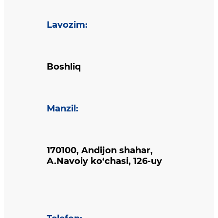
Lavozim
:
Boshliq
Manzil
:
170100, Andijon shahar,
A.Navoiy ko‘chasi, 126-uy