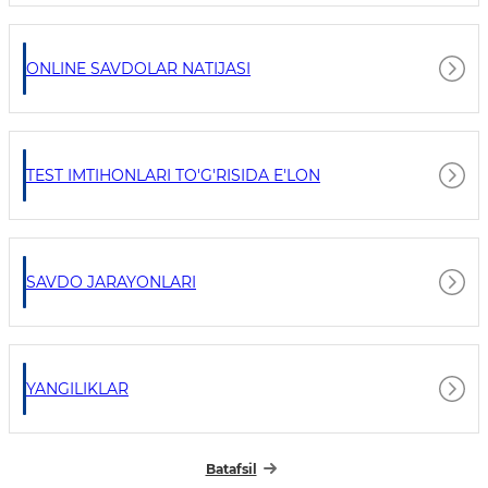
ONLINE SAVDOLAR NATIJASI
TEST IMTIHONLARI TO'G'RISIDA E'LON
SAVDO JARAYONLARI
YANGILIKLAR
Batafsil