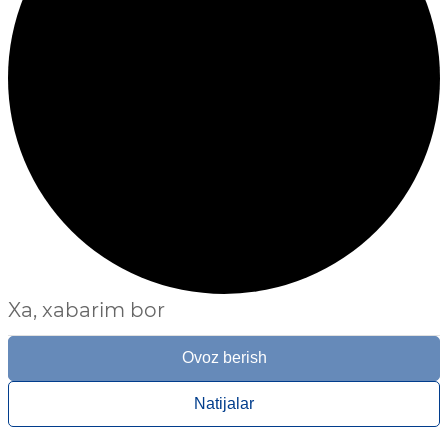
Xa, xabarim bor
Ovoz berish
Natijalar