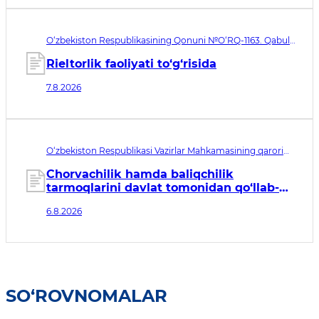
O‘zbekiston Respublikasining Qonuni №O‘RQ-1163. Qabul
qilingan sana 07.08.2026. Kuchga kirish sanasi 08.11.2026
Rieltorlik faoliyati to‘g‘risida
7.8.2026
O‘zbekiston Respublikasi Vazirlar Mahkamasining qarori
№435. Qabul qilingan sana 06.08.2026. Kuchga kirish
sanasi 07.08.2026
Chorvachilik hamda baliqchilik
tarmoqlarini davlat tomonidan qo‘llab-
quvvatlashning qo‘shimcha chora-
6.8.2026
tadbirlari to‘g‘risida
SO‘ROVNOMALAR