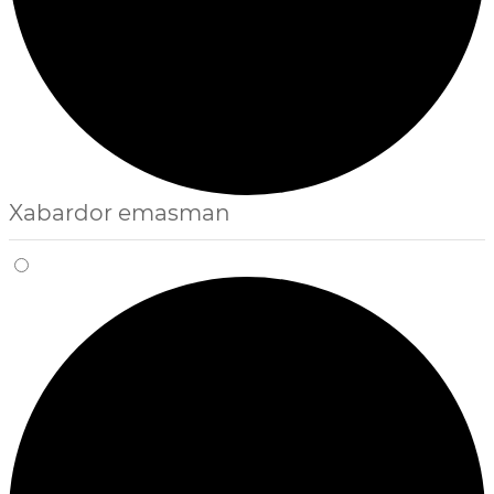
Xabardor emasman