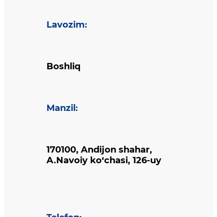
Lavozim
:
Boshliq
Manzil
:
170100, Andijon shahar,
A.Navoiy ko‘chasi, 126-uy