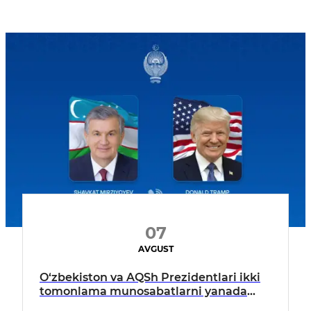
07
AVGUST
O‘zbekiston va AQSh Prezidentlari ikki
tomonlama munosabatlarni yanada
mustahkamlash istiqbollarini