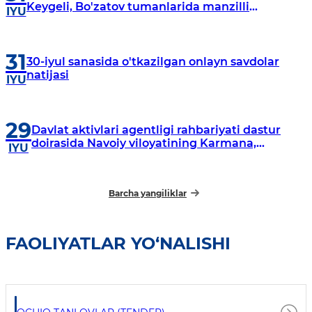
Keygeli, Bo'zatov tumanlarida manzilli
IYU
o‘rganishlar olib borildi
31
30-iyul sanasida o'tkazilgan onlayn savdolar
natijasi
IYU
29
Davlat aktivlari agentligi rahbariyati dastur
doirasida Navoiy viloyatining Karmana,
IYU
Navbahor, Xatirchi va Nurota tumanlarida
o‘rganish o‘tkazmoqda
Barcha yangiliklar
FAOLIYATLAR YO‘NALISHI