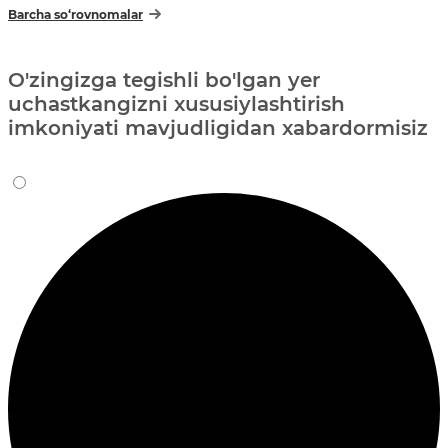
Barcha so‘rovnomalar
O'zingizga tegishli bo'lgan yer
uchastkangizni xususiylashtirish
imkoniyati mavjudligidan xabardormisiz