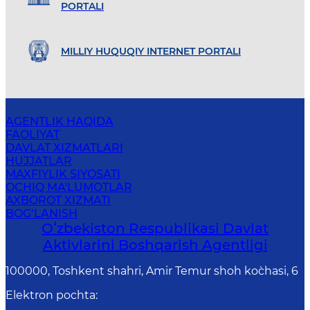
PORTALI
MILLIY HUQUQIY INTERNET PORTALI
AGENTLIK HAQIDA
FAOLIYAT
DAVLAT XIZMATLARI
HUJJATLAR
MAXFIYLIK SIYOSATI
OCHIQ MA'LUMOTLAR
AXBOROT XIZMATI
BOG‘LANISH
Oʻzbekiston Respublikasi Davlat
Aktivlarini Boshqarish Agentligi
100000, Toshkent shahri, Amir Temur shoh ko`chasi, 6
Elektron pochta
: