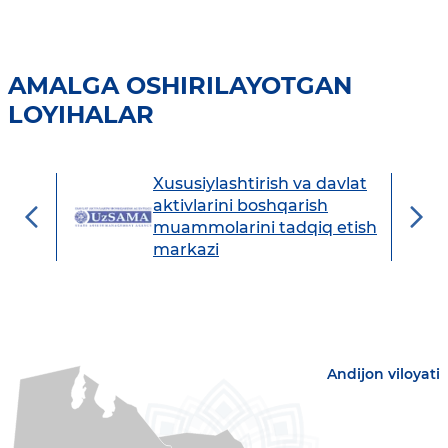
AMALGA OSHIRILAYOTGAN
LOYIHALAR
Xususiylashtirish va davlat
avdo
aktivlarini boshqarish
muammolarini tadqiq etish
markazi
Andijon viloyati