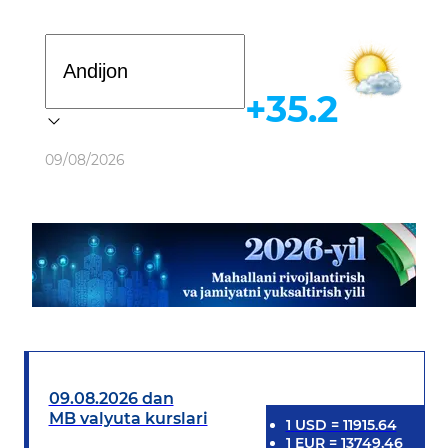
Davlat dasturi
+35.2
Ob-havo
09/08/2026
09.08.2026 dan
MB valyuta kurslari
1
USD
=
11915.64
1
EUR
=
13749.46