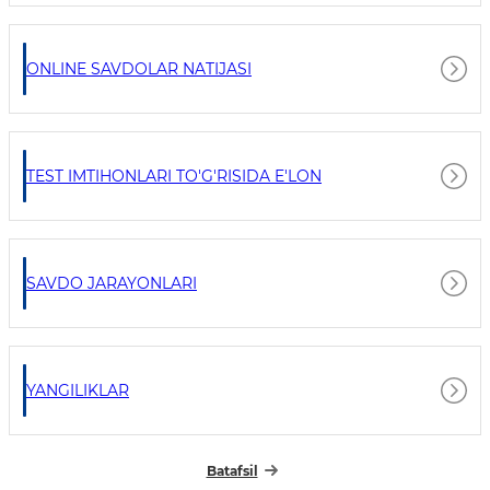
ONLINE SAVDOLAR NATIJASI
TEST IMTIHONLARI TO'G'RISIDA E'LON
SAVDO JARAYONLARI
YANGILIKLAR
Batafsil