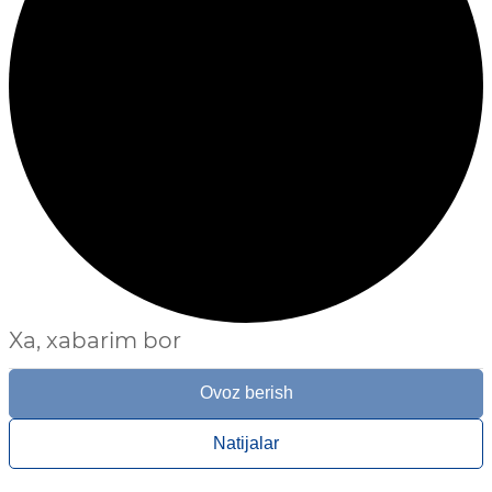
Xa, xabarim bor
Ovoz berish
Natijalar