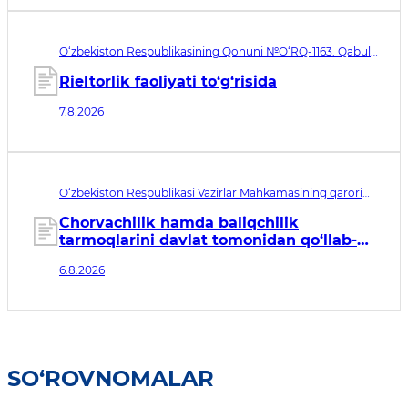
O‘zbekiston Respublikasining Qonuni №O‘RQ-1163. Qabul
qilingan sana 07.08.2026. Kuchga kirish sanasi 08.11.2026
Rieltorlik faoliyati to‘g‘risida
7.8.2026
O‘zbekiston Respublikasi Vazirlar Mahkamasining qarori
№435. Qabul qilingan sana 06.08.2026. Kuchga kirish
sanasi 07.08.2026
Chorvachilik hamda baliqchilik
tarmoqlarini davlat tomonidan qo‘llab-
quvvatlashning qo‘shimcha chora-
6.8.2026
tadbirlari to‘g‘risida
SO‘ROVNOMALAR