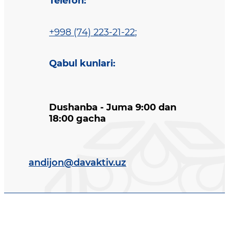
Telefon
:
+998 (74) 223-21-22
;
Qabul kunlari
:
Dushanba - Juma 9:00 dan
18:00 gacha
andijon@davaktiv.uz