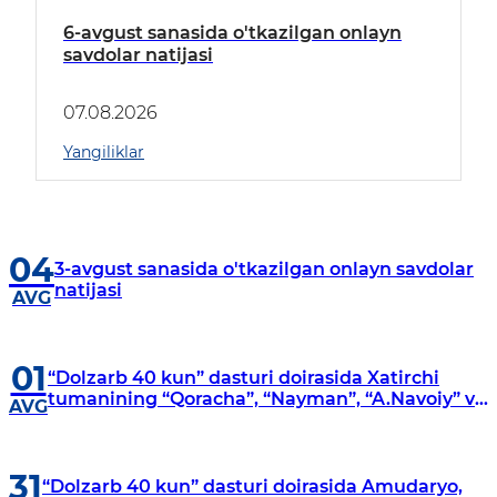
6-avgust sanasida o'tkazilgan onlayn
savdolar natijasi
07.08.2026
Yangiliklar
04
3-avgust sanasida o'tkazilgan onlayn savdolar
natijasi
AVG
01
“Dolzarb 40 kun” dasturi doirasida Xatirchi
tumanining “Qoracha”, “Nayman”, “A.Navoiy” va
AVG
“Damariq” mahallalarida manzilli o‘rganishlar
olib borildi
31
“Dolzarb 40 kun” dasturi doirasida Amudaryo,