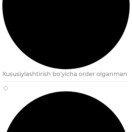
Xususiylashtirish bo'yicha order olganman