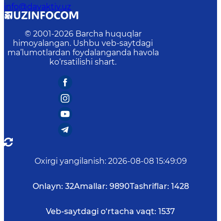
info@davaktiv.uz
© 2001-
2026
Barcha huquqlar
himoyalangan. Ushbu veb-saytdagi
ma’lumotlardan foydalanganda havola
ko‘rsatilishi shart.
Oxirgi yangilanish
:
2026-08-08 15:49:09
Onlayn:
32
Amallar:
9890
Tashriflar:
1428
Veb-saytdagi o‘rtacha vaqt:
1537