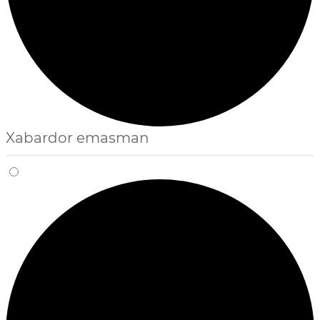
Xabardor emasman