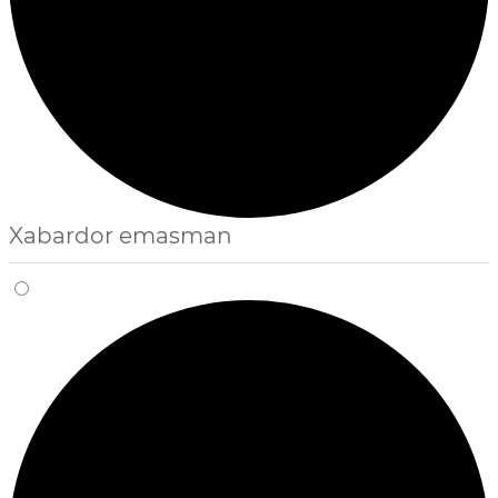
Xabardor emasman