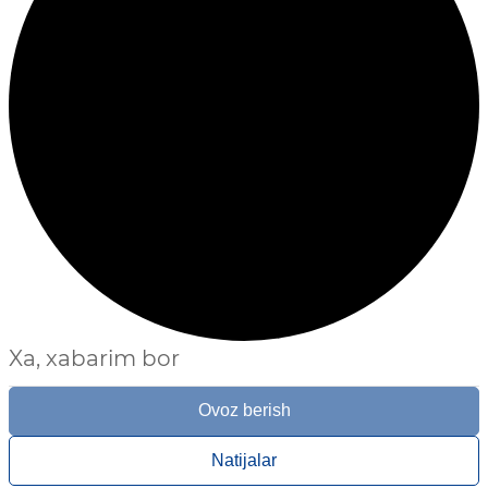
Xa, xabarim bor
Ovoz berish
Natijalar