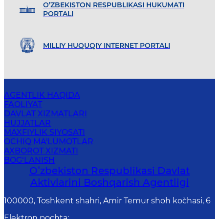
O’ZBEKISTON RESPUBLIKASI HUKUMATI
PORTALI
MILLIY HUQUQIY INTERNET PORTALI
AGENTLIK HAQIDA
FAOLIYAT
DAVLAT XIZMATLARI
HUJJATLAR
MAXFIYLIK SIYOSATI
OCHIQ MA'LUMOTLAR
AXBOROT XIZMATI
BOG‘LANISH
Oʻzbekiston Respublikasi Davlat
Aktivlarini Boshqarish Agentligi
100000, Toshkent shahri, Amir Temur shoh ko`chasi, 6
Elektron pochta
: