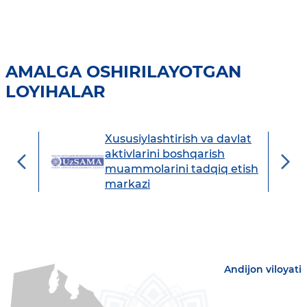
AMALGA OSHIRILAYOTGAN
LOYIHALAR
Xususiylashtirish va davlat
avdo
aktivlarini boshqarish
muammolarini tadqiq etish
markazi
Andijon viloyati