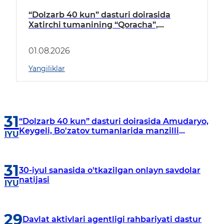
“Dolzarb 40 kun” dasturi doirasida
Xatirchi tumanining “Qoracha”,
“Nayman”, “A.Navoiy” va “Damariq”
mahallalarida manzilli o‘rganishlar olib
01.08.2026
borildi
Yangiliklar
31
“Dolzarb 40 kun” dasturi doirasida Amudaryo,
Keygeli, Bo'zatov tumanlarida manzilli
IYU
o‘rganishlar olib borildi
31
30-iyul sanasida o'tkazilgan onlayn savdolar
natijasi
IYU
29
Davlat aktivlari agentligi rahbariyati dastur