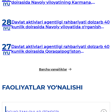
doirasida Navoiy viloyatining Karmana,
IYU
Navbahor, Xatirchi va Nurota tumanlarida
o‘rganish o‘tkazmoqda
28
Davlat aktivlari agentligi rahbariyati dolzarb 40
kunlik doirasida Navoiy viloyatida o‘rganish
IYU
o‘tkazdi
27
Davlat aktivlari agentligi rahbariyati dolzarb 40
kunlik doirasida Qoraqalpog‘iston
IYU
Respublikasida o‘rganish o‘tkazmoqda
Barcha yangiliklar
FAOLIYATLAR YO‘NALISHI