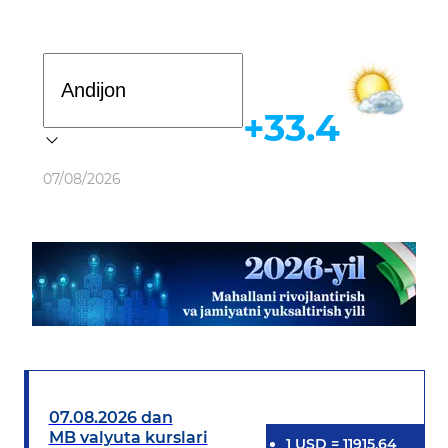
Davlat dasturi
+33.4
Ob-havo
07/08/2026
07.08.2026 dan
MB valyuta kurslari
1
USD
=
11915.64