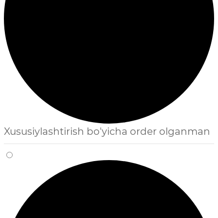
Xususiylashtirish bo'yicha order olganman