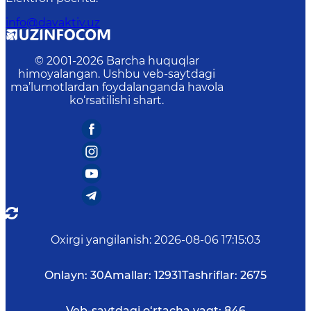
info@davaktiv.uz
© 2001-
2026
Barcha huquqlar
himoyalangan. Ushbu veb-saytdagi
ma’lumotlardan foydalanganda havola
ko‘rsatilishi shart.
Oxirgi yangilanish
:
2026-08-06 17:15:03
Onlayn:
30
Amallar:
12931
Tashriflar:
2675
Veb-saytdagi o‘rtacha vaqt:
846