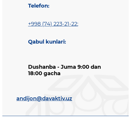
Telefon
:
+998 (74) 223-21-22
;
Qabul kunlari
:
Dushanba - Juma 9:00 dan
18:00 gacha
andijon@davaktiv.uz