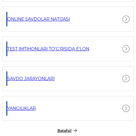
ONLINE SAVDOLAR NATIJASI
TEST IMTIHONLARI TO'G'RISIDA E'LON
SAVDO JARAYONLARI
YANGILIKLAR
Batafsil