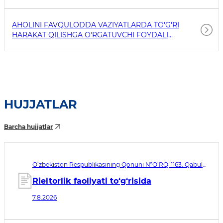
AHOLINI FAVQULODDA VAZIYATLARDA TO'G'RI
HARAKAT QILISHGA O'RGATUVCHI FOYDALI
HAVOLALAR
HUJJATLAR
Barcha hujjatlar
O‘zbekiston Respublikasining Qonuni №O‘RQ-1163. Qabul
qilingan sana 07.08.2026. Kuchga kirish sanasi 08.11.2026
Rieltorlik faoliyati to‘g‘risida
7.8.2026