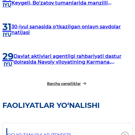
Keygeli, Bo'zatov tumanlarida manzilli
IYU
o‘rganishlar olib borildi
31
30-iyul sanasida o'tkazilgan onlayn savdolar
natijasi
IYU
29
Davlat aktivlari agentligi rahbariyati dastur
doirasida Navoiy viloyatining Karmana,
IYU
Navbahor, Xatirchi va Nurota tumanlarida
o‘rganish o‘tkazmoqda
Barcha yangiliklar
FAOLIYATLAR YO‘NALISHI