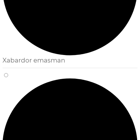
Xabardor emasman