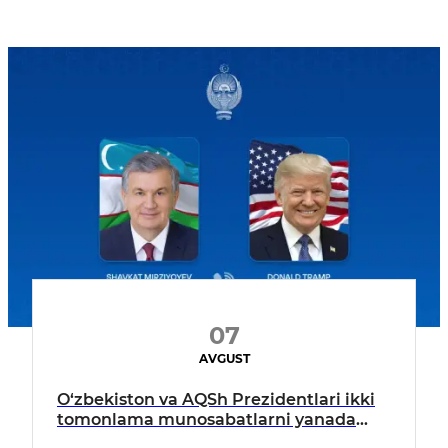
07
AVGUST
O‘zbekiston va AQSh Prezidentlari ikki
tomonlama munosabatlarni yanada
mustahkamlash istiqbollarini