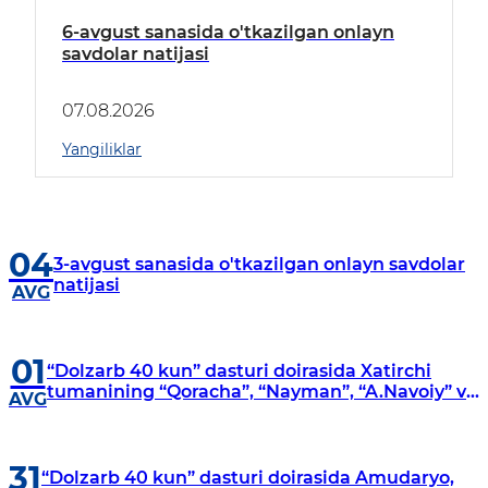
6-avgust sanasida o'tkazilgan onlayn
savdolar natijasi
07.08.2026
Yangiliklar
04
3-avgust sanasida o'tkazilgan onlayn savdolar
natijasi
AVG
01
“Dolzarb 40 kun” dasturi doirasida Xatirchi
tumanining “Qoracha”, “Nayman”, “A.Navoiy” va
AVG
“Damariq” mahallalarida manzilli o‘rganishlar
olib borildi
31
“Dolzarb 40 kun” dasturi doirasida Amudaryo,