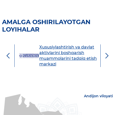
AMALGA OSHIRILAYOTGAN
LOYIHALAR
Xususiylashtirish va davlat
avdo
aktivlarini boshqarish
muammolarini tadqiq etish
markazi
Andijon viloyati