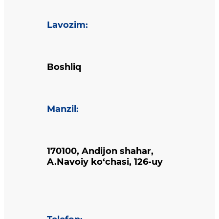
Lavozim
:
Boshliq
Manzil
:
170100, Andijon shahar,
A.Navoiy ko‘chasi, 126-uy