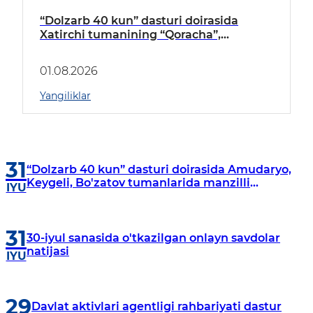
“Dolzarb 40 kun” dasturi doirasida
Xatirchi tumanining “Qoracha”,
“Nayman”, “A.Navoiy” va “Damariq”
mahallalarida manzilli o‘rganishlar olib
01.08.2026
borildi
Yangiliklar
31
“Dolzarb 40 kun” dasturi doirasida Amudaryo,
Keygeli, Bo'zatov tumanlarida manzilli
IYU
o‘rganishlar olib borildi
31
30-iyul sanasida o'tkazilgan onlayn savdolar
natijasi
IYU
29
Davlat aktivlari agentligi rahbariyati dastur