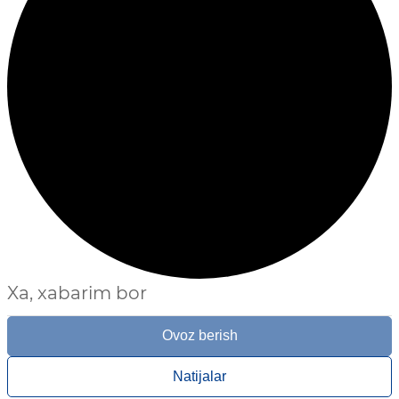
Xa, xabarim bor
Ovoz berish
Natijalar