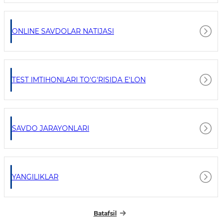
ONLINE SAVDOLAR NATIJASI
TEST IMTIHONLARI TO'G'RISIDA E'LON
SAVDO JARAYONLARI
YANGILIKLAR
Batafsil