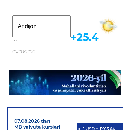
Davlat dasturi
+25.4
Ob-havo
07/08/2026
07.08.2026 dan
MB valyuta kurslari
1
USD
=
11915.64