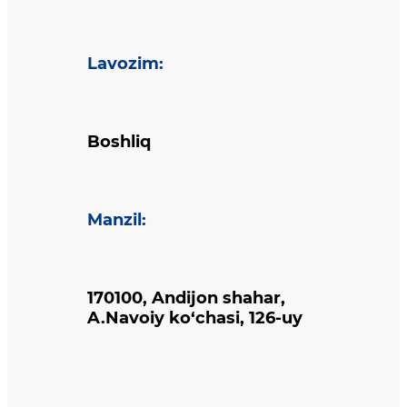
Lavozim
:
Boshliq
Manzil
:
170100, Andijon shahar,
A.Navoiy ko‘chasi, 126-uy