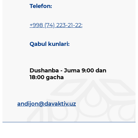
Telefon
:
+998 (74) 223-21-22
;
Qabul kunlari
:
Dushanba - Juma 9:00 dan
18:00 gacha
andijon@davaktiv.uz