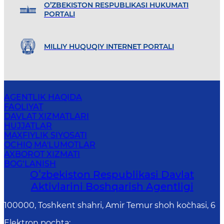
O’ZBEKISTON RESPUBLIKASI HUKUMATI
PORTALI
MILLIY HUQUQIY INTERNET PORTALI
AGENTLIK HAQIDA
FAOLIYAT
DAVLAT XIZMATLARI
HUJJATLAR
MAXFIYLIK SIYOSATI
OCHIQ MA'LUMOTLAR
AXBOROT XIZMATI
BOG‘LANISH
Oʻzbekiston Respublikasi Davlat
Aktivlarini Boshqarish Agentligi
100000, Toshkent shahri, Amir Temur shoh ko`chasi, 6
Elektron pochta
: