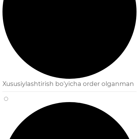
Xususiylashtirish bo'yicha order olganman