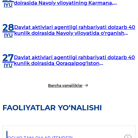
doirasida Navoiy viloyatining Karmana,
IYU
Navbahor, Xatirchi va Nurota tumanlarida
o‘rganish o‘tkazmoqda
28
Davlat aktivlari agentligi rahbariyati dolzarb 40
kunlik doirasida Navoiy viloyatida o‘rganish
IYU
o‘tkazdi
27
Davlat aktivlari agentligi rahbariyati dolzarb 40
kunlik doirasida Qoraqalpog‘iston
IYU
Respublikasida o‘rganish o‘tkazmoqda
Barcha yangiliklar
FAOLIYATLAR YO‘NALISHI