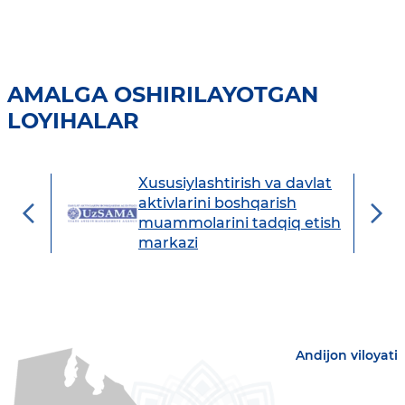
AMALGA OSHIRILAYOTGAN
LOYIHALAR
Xususiylashtirish va davlat
avdo
aktivlarini boshqarish
muammolarini tadqiq etish
markazi
Andijon viloyati