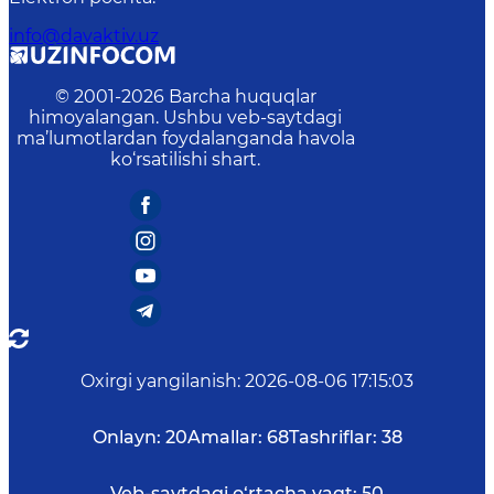
info@davaktiv.uz
© 2001-
2026
Barcha huquqlar
himoyalangan. Ushbu veb-saytdagi
ma’lumotlardan foydalanganda havola
ko‘rsatilishi shart.
Oxirgi yangilanish
:
2026-08-06 17:15:03
Onlayn:
20
Amallar:
68
Tashriflar:
38
Veb-saytdagi o‘rtacha vaqt:
50