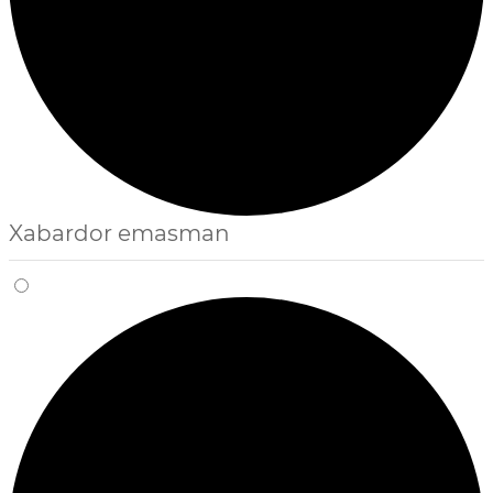
Xabardor emasman