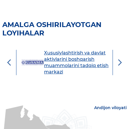
AMALGA OSHIRILAYOTGAN
LOYIHALAR
Xususiylashtirish va davlat
avdo
aktivlarini boshqarish
muammolarini tadqiq etish
markazi
Andijon viloyati