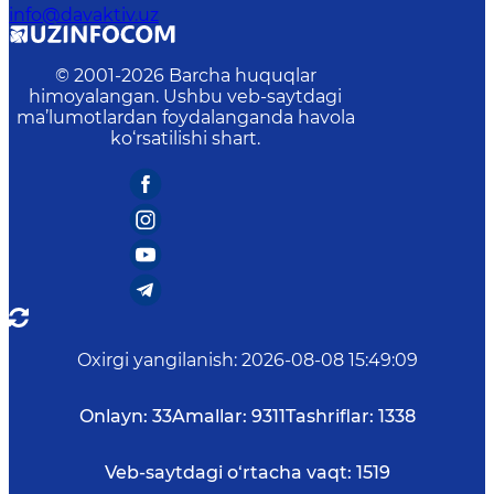
info@davaktiv.uz
© 2001-
2026
Barcha huquqlar
himoyalangan. Ushbu veb-saytdagi
ma’lumotlardan foydalanganda havola
ko‘rsatilishi shart.
Oxirgi yangilanish
:
2026-08-08 15:49:09
Onlayn:
33
Amallar:
9311
Tashriflar:
1338
Veb-saytdagi o‘rtacha vaqt:
1519