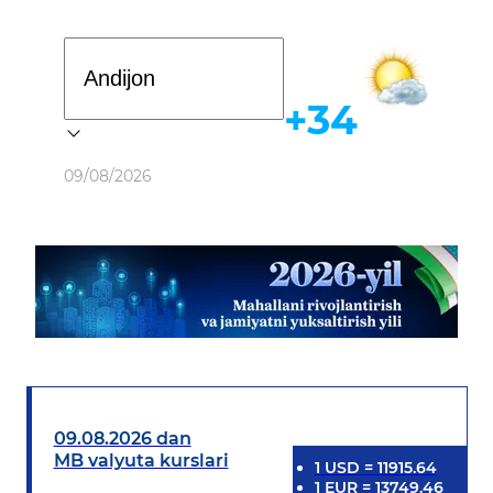
Davlat dasturi
+34
Ob-havo
09/08/2026
09.08.2026 dan
MB valyuta kurslari
1
USD
=
11915.64
1
EUR
=
13749.46