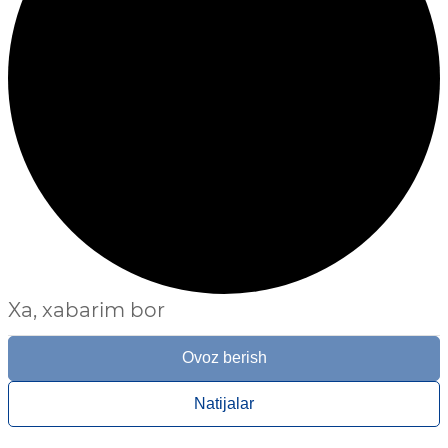
Xa, xabarim bor
Ovoz berish
Natijalar