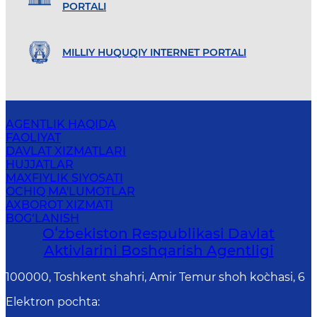
PORTALI
MILLIY HUQUQIY INTERNET PORTALI
AGENTLIK HAQIDA
FAOLIYAT
DAVLAT XIZMATLARI
HUJJATLAR
MAXFIYLIK SIYOSATI
OCHIQ MA'LUMOTLAR
AXBOROT XIZMATI
BOG‘LANISH
Oʻzbekiston Respublikasi Davlat
Aktivlarini Boshqarish Agentligi
100000, Toshkent shahri, Amir Temur shoh ko`chasi, 6
Elektron pochta
: