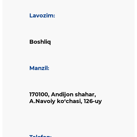
Lavozim
:
Boshliq
Manzil
:
170100, Andijon shahar,
A.Navoiy ko‘chasi, 126-uy