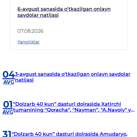
6-avgust sanasida o'tkazilgan onlayn
savdolar natijasi
07.08.2026
Yangiliklar
04
3-avgust sanasida o'tkazilgan onlayn savdolar
natijasi
AVG
01
“Dolzarb 40 kun” dasturi doirasida Xatirchi
tumanining “Qoracha”, “Nayman”, “A.Navoiy” va
AVG
“Damariq” mahallalarida manzilli o‘rganishlar
olib borildi
31
“Dolzarb 40 kun” dasturi doirasida Amudaryo,