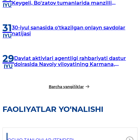
Keygeli, Bo'zatov tumanlarida manzilli
IYU
o‘rganishlar olib borildi
31
30-iyul sanasida o'tkazilgan onlayn savdolar
natijasi
IYU
29
Davlat aktivlari agentligi rahbariyati dastur
doirasida Navoiy viloyatining Karmana,
IYU
Navbahor, Xatirchi va Nurota tumanlarida
o‘rganish o‘tkazmoqda
Barcha yangiliklar
FAOLIYATLAR YO‘NALISHI