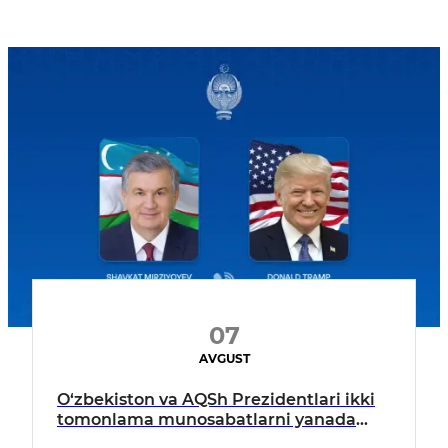
07
AVGUST
O‘zbekiston va AQSh Prezidentlari ikki
tomonlama munosabatlarni yanada
mustahkamlash istiqbollarini