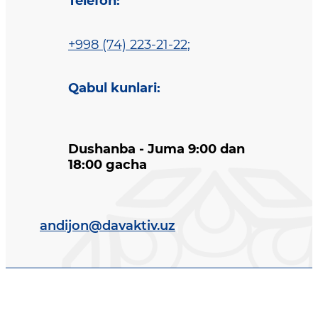
Telefon
:
+998 (74) 223-21-22
;
Qabul kunlari
:
Dushanba - Juma 9:00 dan
18:00 gacha
andijon@davaktiv.uz