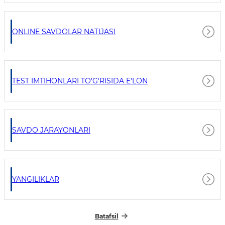
ONLINE SAVDOLAR NATIJASI
TEST IMTIHONLARI TO'G'RISIDA E'LON
SAVDO JARAYONLARI
YANGILIKLAR
Batafsil