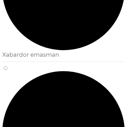
Xabardor emasman