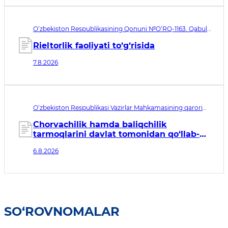
O‘zbekiston Respublikasining Qonuni №O‘RQ-1163. Qabul
qilingan sana 07.08.2026. Kuchga kirish sanasi 08.11.2026
Rieltorlik faoliyati to‘g‘risida
7.8.2026
O‘zbekiston Respublikasi Vazirlar Mahkamasining qarori
№435. Qabul qilingan sana 06.08.2026. Kuchga kirish
sanasi 07.08.2026
Chorvachilik hamda baliqchilik
tarmoqlarini davlat tomonidan qo‘llab-
quvvatlashning qo‘shimcha chora-
6.8.2026
tadbirlari to‘g‘risida
SO‘ROVNOMALAR