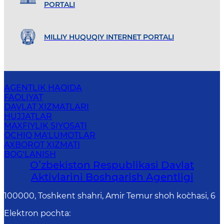
PORTALI
MILLIY HUQUQIY INTERNET PORTALI
AGENTLIK HAQIDA
FAOLIYAT
DAVLAT XIZMATLARI
HUJJATLAR
MAXFIYLIK SIYOSATI
OCHIQ MA'LUMOTLAR
AXBOROT XIZMATI
BOG‘LANISH
Oʻzbekiston Respublikasi Davlat
Aktivlarini Boshqarish Agentligi
100000, Toshkent shahri, Amir Temur shoh ko`chasi, 6
Elektron pochta
: