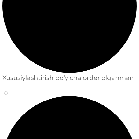
Xususiylashtirish bo'yicha order olganman