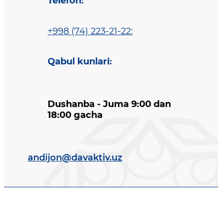
Telefon
:
+998 (74) 223-21-22
;
Qabul kunlari
:
Dushanba - Juma 9:00 dan
18:00 gacha
andijon@davaktiv.uz