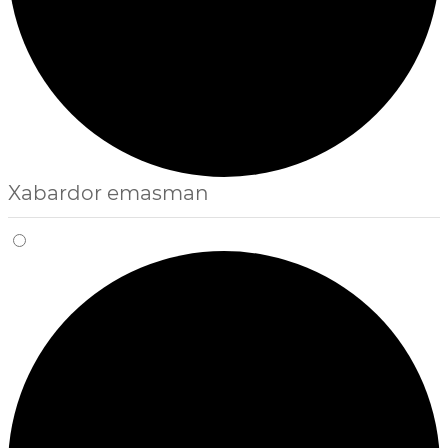
Xabardor emasman