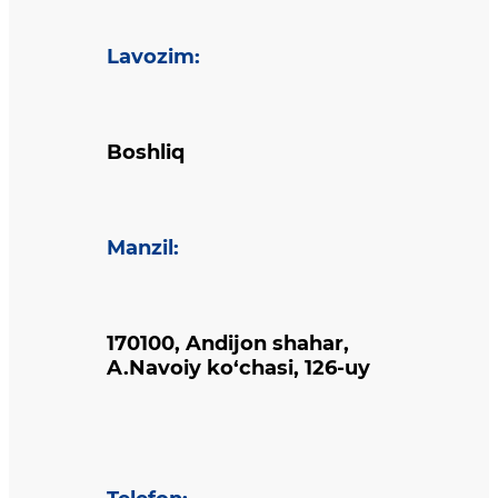
Lavozim
:
Boshliq
Manzil
:
170100, Andijon shahar,
A.Navoiy ko‘chasi, 126-uy