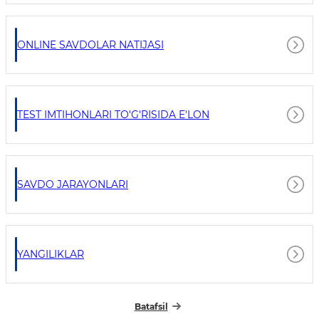
ONLINE SAVDOLAR NATIJASI
TEST IMTIHONLARI TO'G'RISIDA E'LON
SAVDO JARAYONLARI
YANGILIKLAR
Batafsil