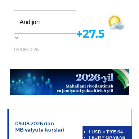
Davlat dasturi
+27.5
Ob-havo
09/08/2026
09.08.2026 dan
MB valyuta kurslari
1
USD
=
11915.64
1
EUR
=
13749.46