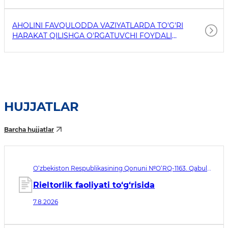
AHOLINI FAVQULODDA VAZIYATLARDA TO'G'RI
HARAKAT QILISHGA O'RGATUVCHI FOYDALI
HAVOLALAR
HUJJATLAR
Barcha hujjatlar
O‘zbekiston Respublikasining Qonuni №O‘RQ-1163. Qabul
qilingan sana 07.08.2026. Kuchga kirish sanasi 08.11.2026
Rieltorlik faoliyati to‘g‘risida
7.8.2026