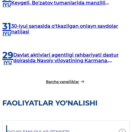
Keygeli, Bo'zatov tumanlarida manzilli
IYU
o‘rganishlar olib borildi
31
30-iyul sanasida o'tkazilgan onlayn savdolar
natijasi
IYU
29
Davlat aktivlari agentligi rahbariyati dastur
doirasida Navoiy viloyatining Karmana,
IYU
Navbahor, Xatirchi va Nurota tumanlarida
o‘rganish o‘tkazmoqda
Barcha yangiliklar
FAOLIYATLAR YO‘NALISHI