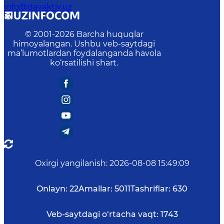
info@davaktiv.uz
© 2001-
2026
Barcha huquqlar
himoyalangan. Ushbu veb-saytdagi
ma’lumotlardan foydalanganda havola
ko‘rsatilishi shart.
Oxirgi yangilanish
:
2026-08-08 15:49:09
Onlayn:
22
Amallar:
5011
Tashriflar:
630
Veb-saytdagi o‘rtacha vaqt:
1743