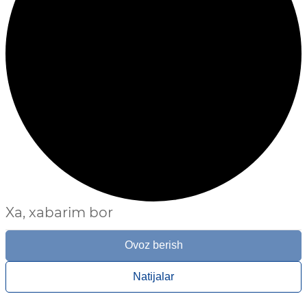
Xa, xabarim bor
Ovoz berish
Natijalar