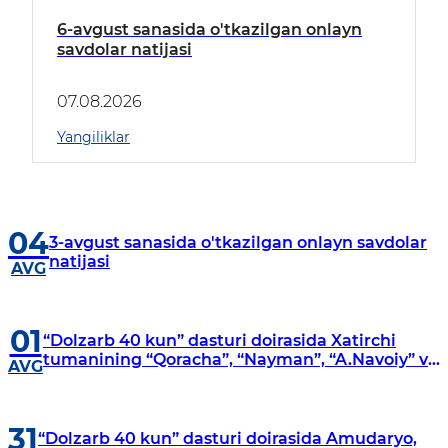
6-avgust sanasida o'tkazilgan onlayn
savdolar natijasi
07.08.2026
Yangiliklar
04
3-avgust sanasida o'tkazilgan onlayn savdolar
natijasi
AVG
01
“Dolzarb 40 kun” dasturi doirasida Xatirchi
tumanining “Qoracha”, “Nayman”, “A.Navoiy” va
AVG
“Damariq” mahallalarida manzilli o‘rganishlar
olib borildi
31
“Dolzarb 40 kun” dasturi doirasida Amudaryo,