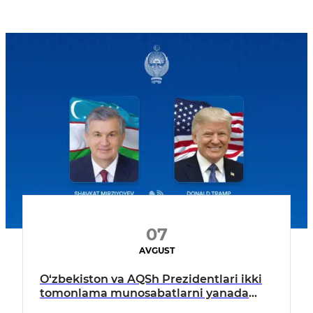
07
AVGUST
O‘zbekiston va AQSh Prezidentlari ikki
tomonlama munosabatlarni yanada
mustahkamlash istiqbollarini