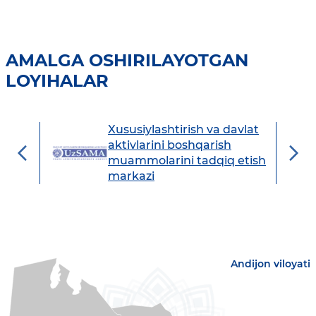
AMALGA OSHIRILAYOTGAN
LOYIHALAR
Xususiylashtirish va davlat
avdo
aktivlarini boshqarish
muammolarini tadqiq etish
markazi
Andijon viloyati