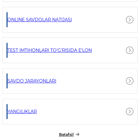
ONLINE SAVDOLAR NATIJASI
TEST IMTIHONLARI TO'G'RISIDA E'LON
SAVDO JARAYONLARI
YANGILIKLAR
Batafsil