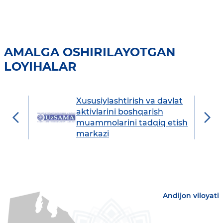
AMALGA OSHIRILAYOTGAN
LOYIHALAR
Xususiylashtirish va davlat
avdo
aktivlarini boshqarish
muammolarini tadqiq etish
markazi
Andijon viloyati