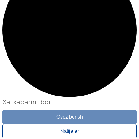
Xa, xabarim bor
Ovoz berish
Natijalar