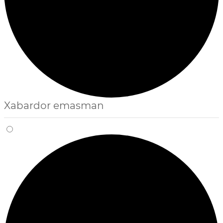
Xabardor emasman