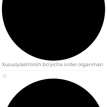
Xususiylashtirish bo'yicha order olganman