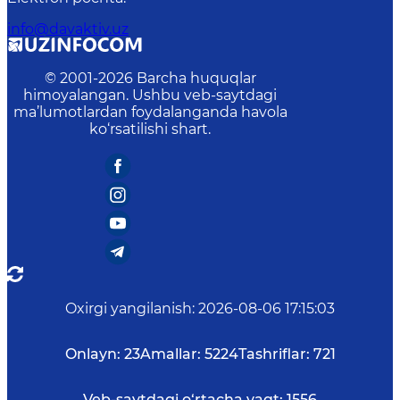
info@davaktiv.uz
© 2001-
2026
Barcha huquqlar
himoyalangan. Ushbu veb-saytdagi
ma’lumotlardan foydalanganda havola
ko‘rsatilishi shart.
Oxirgi yangilanish
:
2026-08-06 17:15:03
Onlayn:
23
Amallar:
5224
Tashriflar:
721
Veb-saytdagi o‘rtacha vaqt:
1556