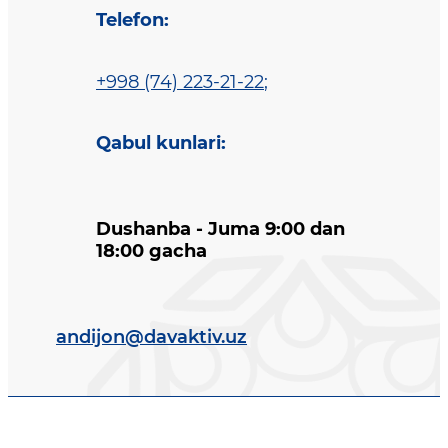
Telefon
:
+998 (74) 223-21-22
;
Qabul kunlari
:
Dushanba - Juma 9:00 dan
18:00 gacha
andijon@davaktiv.uz