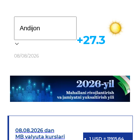
Davlat dasturi
+27.3
Ob-havo
08/08/2026
08.08.2026 dan
MB valyuta kurslari
1
USD
=
11915.64