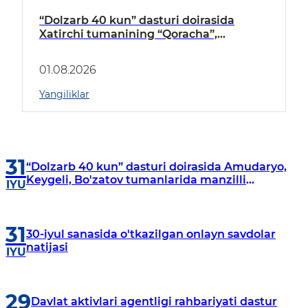
“Dolzarb 40 kun” dasturi doirasida
Xatirchi tumanining “Qoracha”,
“Nayman”, “A.Navoiy” va “Damariq”
mahallalarida manzilli o‘rganishlar olib
01.08.2026
borildi
Yangiliklar
31
“Dolzarb 40 kun” dasturi doirasida Amudaryo,
Keygeli, Bo'zatov tumanlarida manzilli
IYU
o‘rganishlar olib borildi
31
30-iyul sanasida o'tkazilgan onlayn savdolar
natijasi
IYU
29
Davlat aktivlari agentligi rahbariyati dastur