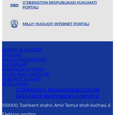
O’ZBEKISTON RESPUBLIKASI HUKUMATI
PORTALI
MILLIY HUQUQIY INTERNET PORTALI
AGENTLIK HAQIDA
FAOLIYAT
DAVLAT XIZMATLARI
HUJJATLAR
MAXFIYLIK SIYOSATI
OCHIQ MA'LUMOTLAR
AXBOROT XIZMATI
BOG‘LANISH
Oʻzbekiston Respublikasi Davlat
Aktivlarini Boshqarish Agentligi
100000, Toshkent shahri, Amir Temur shoh ko`chasi, 6
Elektron pochta
: