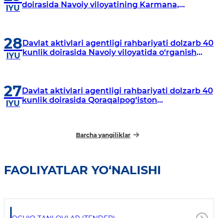
doirasida Navoiy viloyatining Karmana,
IYU
Navbahor, Xatirchi va Nurota tumanlarida
o‘rganish o‘tkazmoqda
28
Davlat aktivlari agentligi rahbariyati dolzarb 40
kunlik doirasida Navoiy viloyatida o‘rganish
IYU
o‘tkazdi
27
Davlat aktivlari agentligi rahbariyati dolzarb 40
kunlik doirasida Qoraqalpog‘iston
IYU
Respublikasida o‘rganish o‘tkazmoqda
Barcha yangiliklar
FAOLIYATLAR YO‘NALISHI