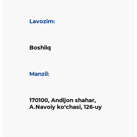
Lavozim
:
Boshliq
Manzil
:
170100, Andijon shahar,
A.Navoiy ko‘chasi, 126-uy