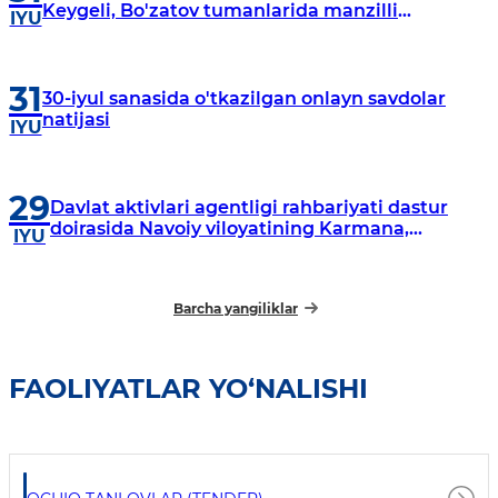
Keygeli, Bo'zatov tumanlarida manzilli
IYU
o‘rganishlar olib borildi
31
30-iyul sanasida o'tkazilgan onlayn savdolar
natijasi
IYU
29
Davlat aktivlari agentligi rahbariyati dastur
doirasida Navoiy viloyatining Karmana,
IYU
Navbahor, Xatirchi va Nurota tumanlarida
o‘rganish o‘tkazmoqda
Barcha yangiliklar
FAOLIYATLAR YO‘NALISHI