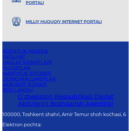
PORTALI
MILLIY HUQUQIY INTERNET PORTALI
AGENTLIK HAQIDA
FAOLIYAT
DAVLAT XIZMATLARI
HUJJATLAR
MAXFIYLIK SIYOSATI
OCHIQ MA'LUMOTLAR
AXBOROT XIZMATI
BOG‘LANISH
Oʻzbekiston Respublikasi Davlat
Aktivlarini Boshqarish Agentligi
100000, Toshkent shahri, Amir Temur shoh ko`chasi, 6
Elektron pochta
: