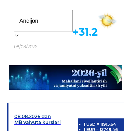
Davlat dasturi
+31.2
Ob-havo
08/08/2026
08.08.2026 dan
MB valyuta kurslari
1
USD
=
11915.64
1
EUR
=
13749.46