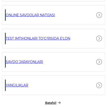
ONLINE SAVDOLAR NATIJASI
TEST IMTIHONLARI TO'G'RISIDA E'LON
SAVDO JARAYONLARI
YANGILIKLAR
Batafsil