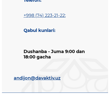
Telefon
:
+998 (74) 223-21-22
;
Qabul kunlari
:
Dushanba - Juma 9:00 dan
18:00 gacha
andijon@davaktiv.uz