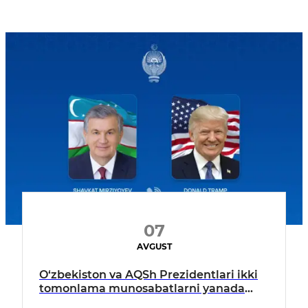
07
AVGUST
O‘zbekiston va AQSh Prezidentlari ikki
tomonlama munosabatlarni yanada
mustahkamlash istiqbollarini