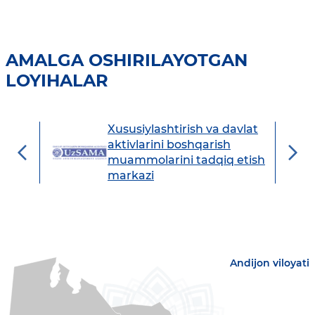
AMALGA OSHIRILAYOTGAN
LOYIHALAR
Xususiylashtirish va davlat
avdo
aktivlarini boshqarish
muammolarini tadqiq etish
markazi
Andijon viloyati