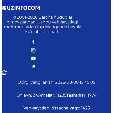
info@davaktiv.uz
© 2001-
2026
Barcha huquqlar
himoyalangan. Ushbu veb-saytdagi
ma’lumotlardan foydalanganda havola
ko‘rsatilishi shart.
Oxirgi yangilanish
:
2026-08-08 15:49:09
Onlayn:
34
Amallar:
11285
Tashriflar:
1774
Veb-saytdagi o‘rtacha vaqt:
1425