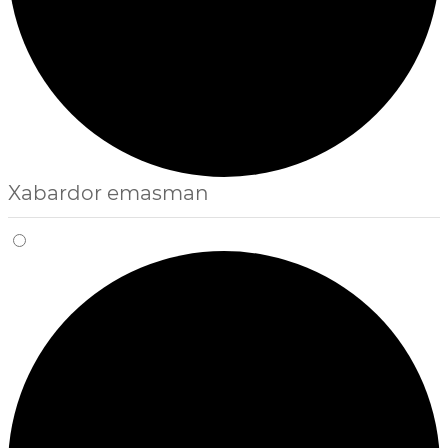
Xabardor emasman