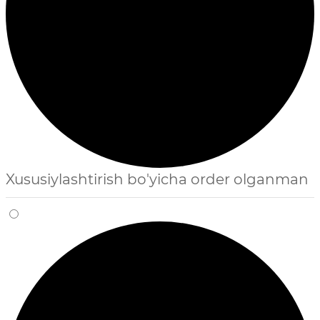
Xususiylashtirish bo'yicha order olganman