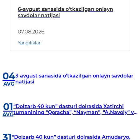
6-avgust sanasida o'tkazilgan onlayn
savdolar natijasi
07.08.2026
Yangiliklar
04
3-avgust sanasida o'tkazilgan onlayn savdolar
natijasi
AVG
01
“Dolzarb 40 kun” dasturi doirasida Xatirchi
tumanining “Qoracha”, “Nayman”, “A.Navoiy” va
AVG
“Damariq” mahallalarida manzilli o‘rganishlar
olib borildi
31
“Dolzarb 40 kun” dasturi doirasida Amudaryo,