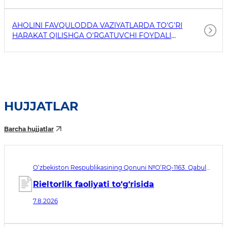
AHOLINI FAVQULODDA VAZIYATLARDA TO'G'RI
HARAKAT QILISHGA O'RGATUVCHI FOYDALI
HAVOLALAR
HUJJATLAR
Barcha hujjatlar
O‘zbekiston Respublikasining Qonuni №O‘RQ-1163. Qabul
qilingan sana 07.08.2026. Kuchga kirish sanasi 08.11.2026
Rieltorlik faoliyati to‘g‘risida
7.8.2026