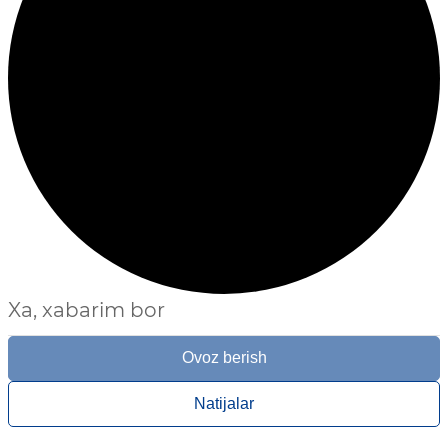
Xa, xabarim bor
Ovoz berish
Natijalar