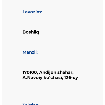
Lavozim
:
Boshliq
Manzil
:
170100, Andijon shahar,
A.Navoiy ko‘chasi, 126-uy