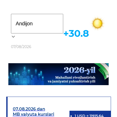
Davlat dasturi
+30.8
Ob-havo
07/08/2026
07.08.2026 dan
MB valyuta kurslari
1
USD
=
11915.64