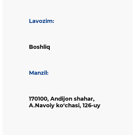
Lavozim
:
Boshliq
Manzil
:
170100, Andijon shahar,
A.Navoiy ko‘chasi, 126-uy