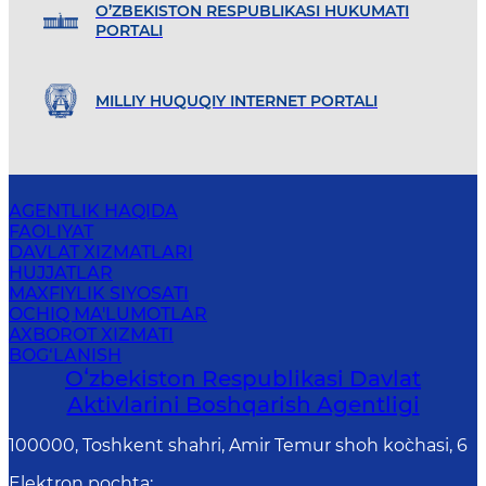
O’ZBEKISTON RESPUBLIKASI HUKUMATI
PORTALI
MILLIY HUQUQIY INTERNET PORTALI
AGENTLIK HAQIDA
FAOLIYAT
DAVLAT XIZMATLARI
HUJJATLAR
MAXFIYLIK SIYOSATI
OCHIQ MA'LUMOTLAR
AXBOROT XIZMATI
BOG‘LANISH
Oʻzbekiston Respublikasi Davlat
Aktivlarini Boshqarish Agentligi
100000, Toshkent shahri, Amir Temur shoh ko`chasi, 6
Elektron pochta
: