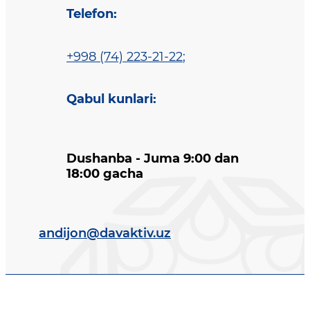
Telefon
:
+998 (74) 223-21-22
;
Qabul kunlari
:
Dushanba - Juma 9:00 dan
18:00 gacha
andijon@davaktiv.uz