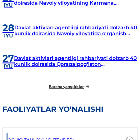
doirasida Navoiy viloyatining Karmana,
IYU
Navbahor, Xatirchi va Nurota tumanlarida
o‘rganish o‘tkazmoqda
28
Davlat aktivlari agentligi rahbariyati dolzarb 40
kunlik doirasida Navoiy viloyatida o‘rganish
IYU
o‘tkazdi
27
Davlat aktivlari agentligi rahbariyati dolzarb 40
kunlik doirasida Qoraqalpog‘iston
IYU
Respublikasida o‘rganish o‘tkazmoqda
Barcha yangiliklar
FAOLIYATLAR YO‘NALISHI