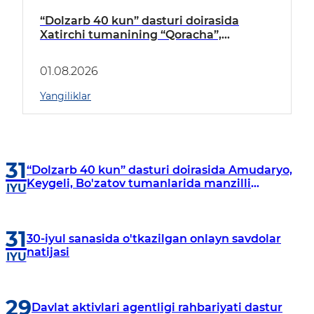
“Dolzarb 40 kun” dasturi doirasida
Xatirchi tumanining “Qoracha”,
“Nayman”, “A.Navoiy” va “Damariq”
mahallalarida manzilli o‘rganishlar olib
01.08.2026
borildi
Yangiliklar
31
“Dolzarb 40 kun” dasturi doirasida Amudaryo,
Keygeli, Bo'zatov tumanlarida manzilli
IYU
o‘rganishlar olib borildi
31
30-iyul sanasida o'tkazilgan onlayn savdolar
natijasi
IYU
29
Davlat aktivlari agentligi rahbariyati dastur