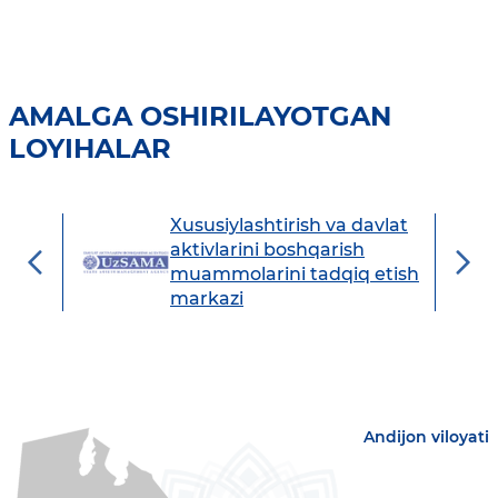
AMALGA OSHIRILAYOTGAN
LOYIHALAR
Xususiylashtirish va davlat
avdo
aktivlarini boshqarish
muammolarini tadqiq etish
markazi
Andijon viloyati