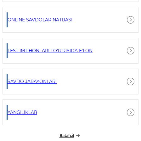
ONLINE SAVDOLAR NATIJASI
TEST IMTIHONLARI TO'G'RISIDA E'LON
SAVDO JARAYONLARI
YANGILIKLAR
Batafsil