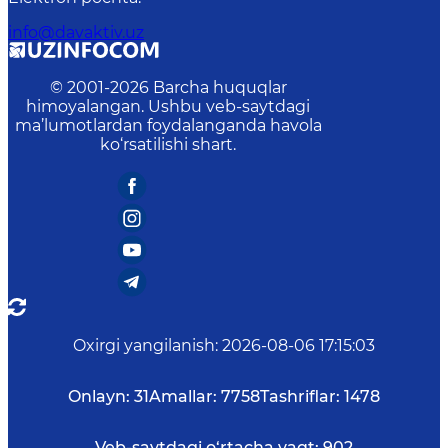
info@davaktiv.uz
© 2001-
2026
Barcha huquqlar
himoyalangan. Ushbu veb-saytdagi
ma’lumotlardan foydalanganda havola
ko‘rsatilishi shart.
Oxirgi yangilanish
:
2026-08-06 17:15:03
Onlayn:
31
Amallar:
7758
Tashriflar:
1478
Veb-saytdagi o‘rtacha vaqt:
902