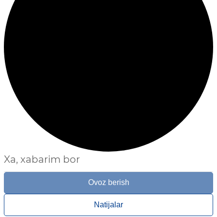
Xa, xabarim bor
Ovoz berish
Natijalar