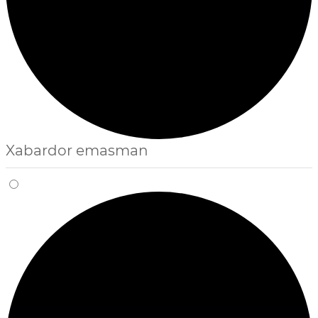
Xabardor emasman