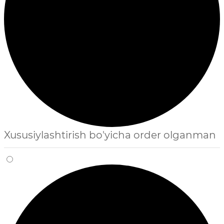
Xususiylashtirish bo'yicha order olganman