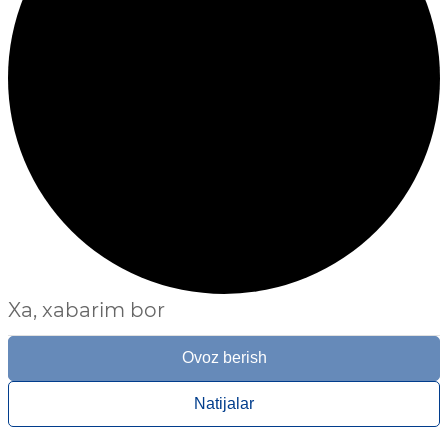
Xa, xabarim bor
Ovoz berish
Natijalar