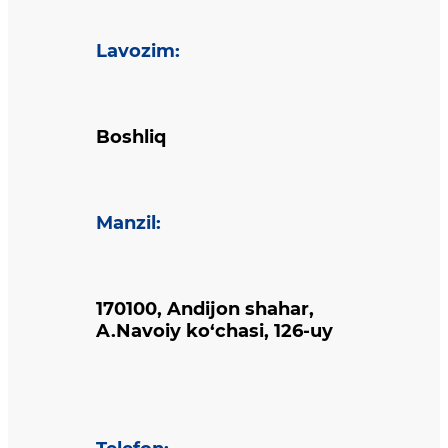
Lavozim
:
Boshliq
Manzil
:
170100, Andijon shahar,
A.Navoiy ko‘chasi, 126-uy