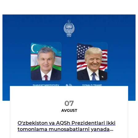
07
AVGUST
O‘zbekiston va AQSh Prezidentlari ikki
tomonlama munosabatlarni yanada
mustahkamlash istiqbollarini