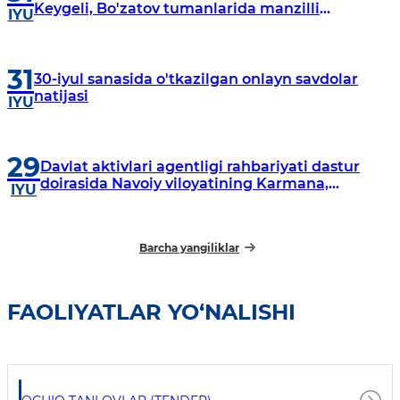
Keygeli, Bo'zatov tumanlarida manzilli
IYU
o‘rganishlar olib borildi
31
30-iyul sanasida o'tkazilgan onlayn savdolar
natijasi
IYU
29
Davlat aktivlari agentligi rahbariyati dastur
doirasida Navoiy viloyatining Karmana,
IYU
Navbahor, Xatirchi va Nurota tumanlarida
o‘rganish o‘tkazmoqda
Barcha yangiliklar
FAOLIYATLAR YO‘NALISHI