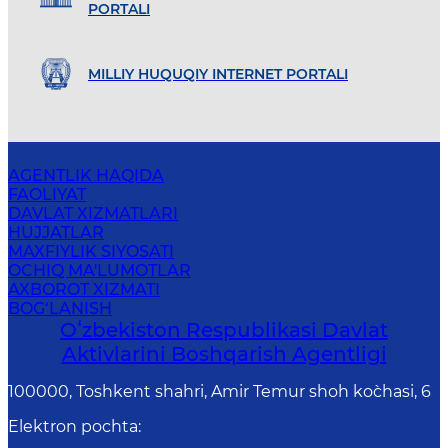
PORTALI
MILLIY HUQUQIY INTERNET PORTALI
AGENTLIK HAQIDA
FAOLIYAT
DAVLAT XIZMATLARI
HUJJATLAR
MAXFIYLIK SIYOSATI
OCHIQ MA'LUMOTLAR
AXBOROT XIZMATI
BOG‘LANISH
Oʻzbekiston Respublikasi Davlat
Aktivlarini Boshqarish Agentligi
100000, Toshkent shahri, Amir Temur shoh ko`chasi, 6
Elektron pochta
: