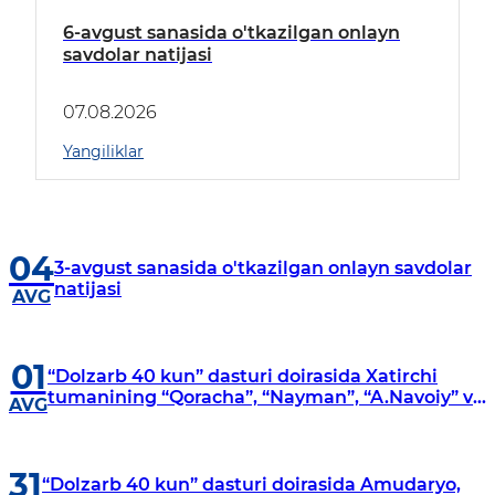
6-avgust sanasida o'tkazilgan onlayn
savdolar natijasi
07.08.2026
Yangiliklar
04
3-avgust sanasida o'tkazilgan onlayn savdolar
natijasi
AVG
01
“Dolzarb 40 kun” dasturi doirasida Xatirchi
tumanining “Qoracha”, “Nayman”, “A.Navoiy” va
AVG
“Damariq” mahallalarida manzilli o‘rganishlar
olib borildi
31
“Dolzarb 40 kun” dasturi doirasida Amudaryo,