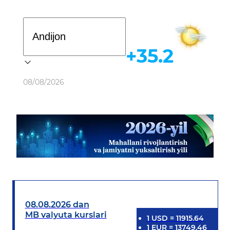
Davlat dasturi
+35.2
Ob-havo
08/08/2026
08.08.2026 dan
MB valyuta kurslari
1
USD
=
11915.64
1
EUR
=
13749.46