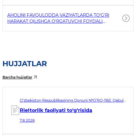
AHOLINI FAVQULODDA VAZIYATLARDA TO'G'RI
HARAKAT QILISHGA O'RGATUVCHI FOYDALI
HAVOLALAR
HUJJATLAR
Barcha hujjatlar
O‘zbekiston Respublikasining Qonuni №O‘RQ-1163. Qabul
qilingan sana 07.08.2026. Kuchga kirish sanasi 08.11.2026
Rieltorlik faoliyati to‘g‘risida
7.8.2026