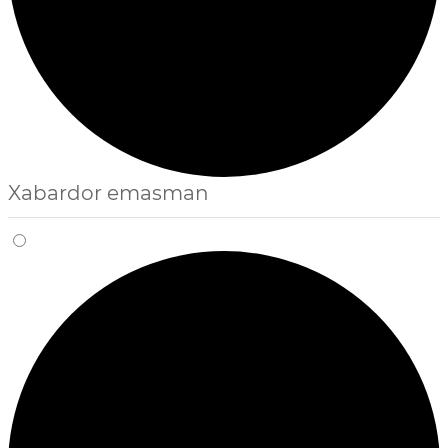
Xabardor emasman