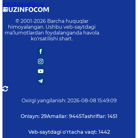
info@davaktiv.uz
© 2001-
2026
Barcha huquqlar
himoyalangan. Ushbu veb-saytdagi
ma’lumotlardan foydalanganda havola
ko‘rsatilishi shart.
Oxirgi yangilanish
:
2026-08-08 15:49:09
Onlayn:
29
Amallar:
9445
Tashriflar:
1451
Veb-saytdagi o‘rtacha vaqt:
1442