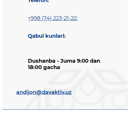
Telefon
:
+998 (74) 223-21-22
;
Qabul kunlari
:
Dushanba - Juma 9:00 dan
18:00 gacha
andijon@davaktiv.uz