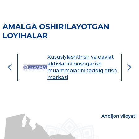
AMALGA OSHIRILAYOTGAN
LOYIHALAR
Xususiylashtirish va davlat
avdo
aktivlarini boshqarish
muammolarini tadqiq etish
markazi
Andijon viloyati