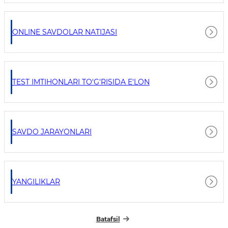
ONLINE SAVDOLAR NATIJASI
TEST IMTIHONLARI TO'G'RISIDA E'LON
SAVDO JARAYONLARI
YANGILIKLAR
Batafsil