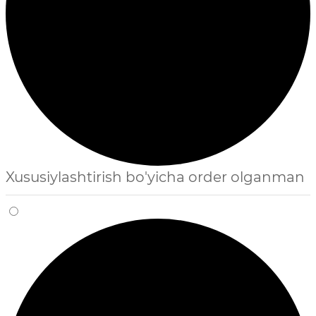
Xususiylashtirish bo'yicha order olganman